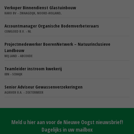
Verkoper Binnendienst Glastuinbouw
KARO BV - ZWAAGDIJK, NOORD-HOLLAND,
Accountmanager Organische Bodemverbeteraars
COMGOED B.V. - NL
Projectmedewerker BoerenNetwerk – Natuurinclusieve
Landbouw
WIJ.LAND - ABCOUDE
Teamleider instroom kwekerij
IBN - SCHAIJK
Senior Adviseur Gewassenverzekeringen
AGRIVER U.A. - ZOETERMEER
Meld u hier aan voor de Nieuwe Oogst nieuwsbrief!
Dagelijks in uw mailbox