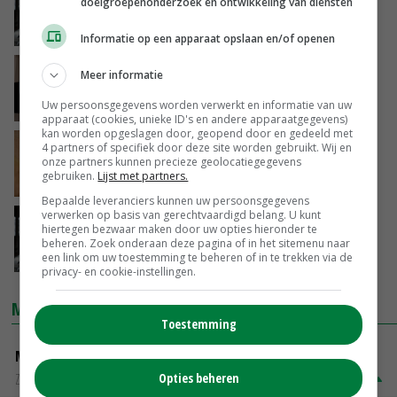
doelgroepenonderzoek en ontwikkeling van diensten
stabiliseert
18-11-2024
Informatie op een apparaat opslaan en/of openen
Varkensdierenarts Marrina Schuttert geëerd
Meer informatie
om inzet
Uw persoonsgegevens worden verwerkt en informatie van uw
15-10-2024
apparaat (cookies, unieke ID's en andere apparaatgegevens)
kan worden opgeslagen door, geopend door en gedeeld met
Antibioticaresistentie bij gespeende biggen
4 partners of specifiek door deze site worden gebruikt. Wij en
onze partners kunnen precieze geolocatiegegevens
in Denemarken neemt toe
gebruiken.
Lijst met partners.
24-09-2024
Bepaalde leveranciers kunnen uw persoonsgegevens
verwerken op basis van gerechtvaardigd belang. U kunt
Antibioticagebruik in dierhouderij 76,4
hiertegen bezwaar maken door uw opties hieronder te
procent lager dan in 2009
beheren. Zoek onderaan deze pagina of in het sitemenu naar
een link om uw toestemming te beheren of in te trekken via de
14-06-2024
privacy- en cookie-instellingen.
MARKTPRIJZEN
Toestemming
Magere melkpoeder
Opties beheren
Zuivel weekprijzen
€ 269,00
€ 7,00