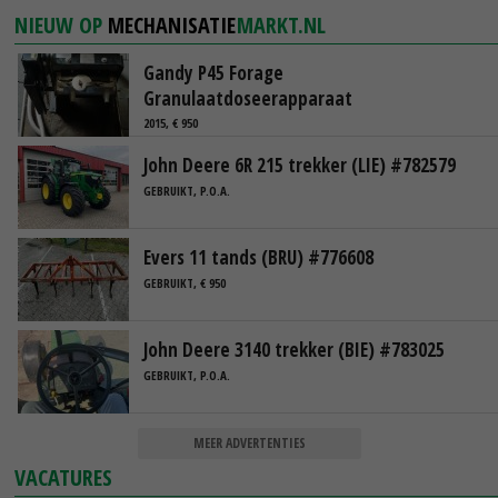
NIEUW OP
MECHANISATIE
MARKT.NL
Gandy P45 Forage
Granulaatdoseerapparaat
2015, € 950
John Deere 6R 215 trekker (LIE) #782579
GEBRUIKT, P.O.A.
Evers 11 tands (BRU) #776608
GEBRUIKT, € 950
John Deere 3140 trekker (BIE) #783025
GEBRUIKT, P.O.A.
MEER ADVERTENTIES
VACATURES