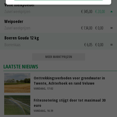
Volle melkpoeder
Zuivel weekprijzen
€ 345,00
€ 20,00
Weipoeder
Zuivel weekprijzen
€ 134,00
€ 0,00
Boeren Gouda 12 kg
Boerenkaas
€ 6,05
€ 0,00
MEER MARKTPRIJZEN
LAATSTE NIEUWS
Onttrekkingsverboden voor grondwater in
Twente, Achterhoek en rand Veluwe
VANDAAG, 17:02
Fritesnotering stijgt door tot maximaal 30
euro
VANDAAG, 16:39