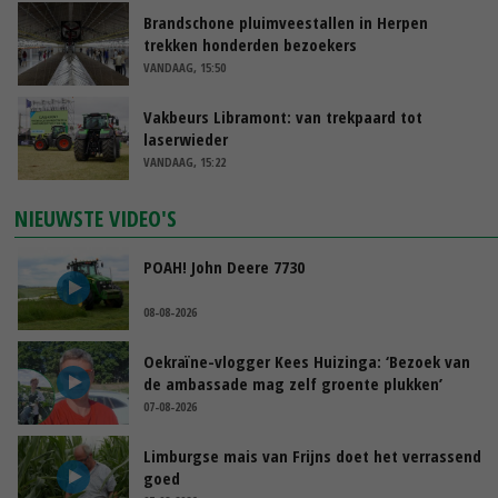
Brandschone pluimveestallen in Herpen
trekken honderden bezoekers
VANDAAG, 15:50
Vakbeurs Libramont: van trekpaard tot
laserwieder
VANDAAG, 15:22
NIEUWSTE VIDEO'S
POAH! John Deere 7730
08-08-2026
Oekraïne-vlogger Kees Huizinga: ‘Bezoek van
de ambassade mag zelf groente plukken’
07-08-2026
Limburgse mais van Frijns doet het verrassend
goed