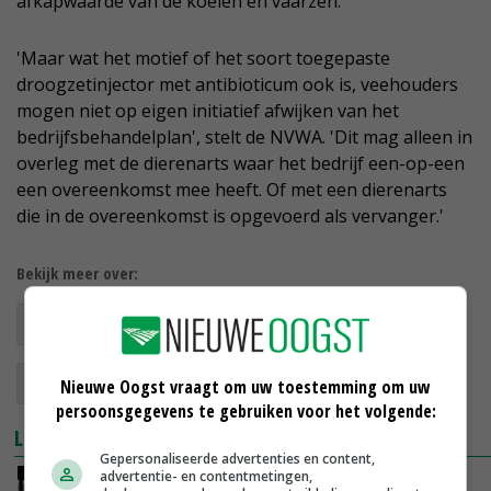
afkapwaarde van de koeien en vaarzen.
'Maar wat het motief of het soort toegepaste
droogzetinjector met antibioticum ook is, veehouders
mogen niet op eigen initiatief afwijken van het
bedrijfsbehandelplan', stelt de NVWA. 'Dit mag alleen in
overleg met de dierenarts waar het bedrijf een-op-een
een overeenkomst mee heeft. Of met een dierenarts
die in de overeenkomst is opgevoerd als vervanger.'
Bekijk meer over:
antibiotica
antibioticareductie
NVWA
diergezondheid rundvee
Nieuwe Oogst vraagt om uw toestemming om uw
persoonsgegevens te gebruiken voor het volgende:
LEES OOK
Gepersonaliseerde advertenties en content,
advertentie- en contentmetingen,
Gebruik antibiotica in veehouderij