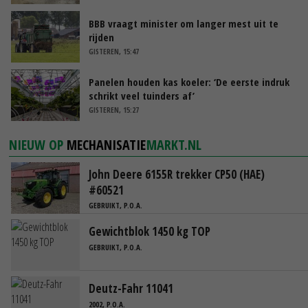
BBB vraagt minister om langer mest uit te
rijden
GISTEREN, 15:47
Panelen houden kas koeler: ‘De eerste indruk
schrikt veel tuinders af’
GISTEREN, 15:27
NIEUW OP
MECHANISATIE
MARKT.NL
John Deere 6155R trekker CP50 (HAE)
#60521
GEBRUIKT, P.O.A.
Gewichtblok 1450 kg TOP
GEBRUIKT, P.O.A.
Deutz-Fahr 11041
2002, P.O.A.