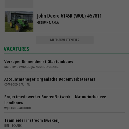
John Deere 6145R (WOL) #57811
GEBRUIKT, P.O.A.
MEER ADVERTENTIES
VACATURES
Verkoper Binnendienst Glastuinbouw
KARO BV - ZWAAGDIJK, NOORD-HOLLAND,
Accountmanager Organische Bodemverbeteraars
COMGOED B.V. - NL
Projectmedewerker BoerenNetwerk – Natuurinclusieve
Landbouw
WIJ.LAND - ABCOUDE
Teamleider instroom kwekerij
IBN - SCHAIJK