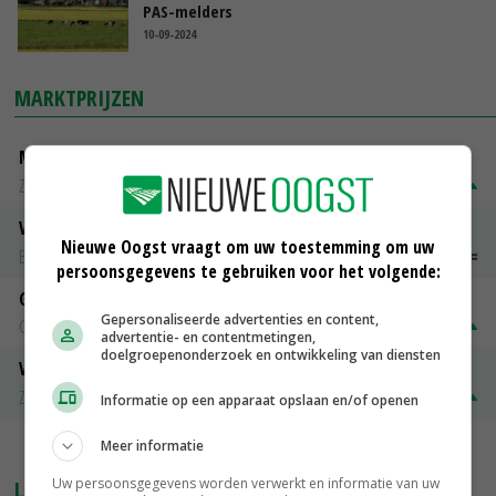
PAS-melders
10-09-2024
MARKTPRIJZEN
Magere melkpoeder
Zuivel NL
€ 269,00
€ 7,00
Vleeskuikens 2001-2600 gr
Nieuwe Oogst vraagt om uw toestemming om uw
Barneveld
€ 1,09
~
€ 1,11
persoonsgegevens te gebruiken voor het volgende:
Gerst
Gepersonaliseerde advertenties en content,
Groningen
€ 197,00
€ 2,00
advertentie- en contentmetingen,
doelgroepenonderzoek en ontwikkeling van diensten
Volle melkpoeder
Zuivel NL
€ 345,00
€ 20,00
Informatie op een apparaat opslaan en/of openen
Meer informatie
MEER MARKTPRIJZEN
Uw persoonsgegevens worden verwerkt en informatie van uw
LAATSTE NIEUWS