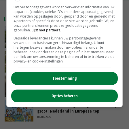
Uw persoonsgegevens worden verwerkt en informatie van uw
MEER MARKTPRIJZEN
apparaat (cookies, unieke ID's en andere apparaatgegevens)
kan worden opgeslagen door, geopend door en gedeeld met
LAATSTE NIEUWS
4 partners of specifiek door deze site worden gebruikt. Wij en
onze partners kunnen precieze geolocatiegegevens
gebruiken.
Lijst met partners.
‘Iedere keer wil je het beter doen’
Bepaalde leveranciers kunnen uw persoonsgegevens
verwerken op basis van gerechtvaardigd belang. U kunt
VANDAAG, 10:03
hiertegen bezwaar maken door uw opties hieronder te
beheren. Zoek onderaan deze pagina of in het sitemenu naar
Hoeve Schaffersberg: basis voor vindingrijke
een link om uw toestemming te beheren of in te trekken via de
privacy- en cookie-instellingen.
verbreders
VANDAAG, 06:05
Toestemming
‘Samenwerking A-ware en Amalthea gaat
zorgen voor meer balans’
08-08-2026
Opties beheren
Internationale vraag naar geitenzuivel blijft
groot: Nederland in Europese top
08-08-2026