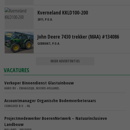
Kverneland KKLD100-200
2011, P.O.A.
John Deere 7430 trekker (MAA) #134086
GEBRUIKT, P.O.A.
MEER ADVERTENTIES
VACATURES
Verkoper Binnendienst Glastuinbouw
KARO BV - ZWAAGDIJK, NOORD-HOLLAND,
Accountmanager Organische Bodemverbeteraars
COMGOED B.V. - NL
Projectmedewerker BoerenNetwerk – Natuurinclusieve
Landbouw
WIJ.LAND - ABCOUDE