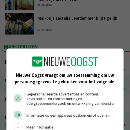
06-06-2024
Melkprijs Lactalis Leerdammer blijft gelijk
07-05-2024
MARKTPRIJZEN
Magere melkpoeder
Zuivel weekprijzen
€ 269,00
€ 7,00
Nieuwe Oogst vraagt om uw toestemming om uw
Volle melkpoeder
persoonsgegevens te gebruiken voor het volgende:
Zuivel weekprijzen
€ 345,00
€ 20,00
Gepersonaliseerde advertenties en content,
Weipoeder
advertentie- en contentmetingen,
doelgroepenonderzoek en ontwikkeling van diensten
Zuivel weekprijzen
€ 134,00
€ 0,00
Informatie op een apparaat opslaan en/of openen
Boeren Gouda 12 kg
Boerenkaas
€ 6,05
€ 0,00
Meer informatie