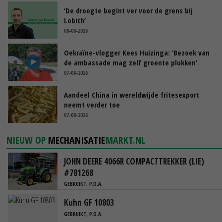
‘De droogte begint ver voor de grens bij
Lobith’
08-08-2026
Oekraïne-vlogger Kees Huizinga: ‘Bezoek van
de ambassade mag zelf groente plukken’
07-08-2026
Aandeel China in wereldwijde fritesexport
neemt verder toe
07-08-2026
NIEUW OP
MECHANISATIE
MARKT.NL
JOHN DEERE 4066R COMPACTTREKKER (LIE)
#781268
GEBRUIKT, P.O.A.
Kuhn GF 10803
GEBRUIKT, P.O.A.