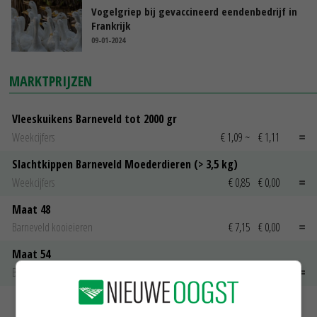
Vogelgriep bij gevaccineerd eendenbedrijf in
Frankrijk
09-01-2024
MARKTPRIJZEN
Vleeskuikens Barneveld tot 2000 gr
Weekcijfers
€ 1,09
~
€ 1,11
Slachtkippen Barneveld Moederdieren (> 3,5 kg)
Weekcijfers
€ 0,85
€ 0,00
Maat 48
Barneveld kooieieren
€ 7,15
€ 0,00
Maat 54
Barneveld kooieieren
€ 9,10
€ 0,00
MEER MARKTPRIJZEN