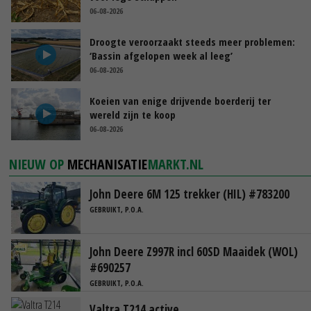
06-08-2026
Droogte veroorzaakt steeds meer problemen:
‘Bassin afgelopen week al leeg’
06-08-2026
Koeien van enige drijvende boerderij ter
wereld zijn te koop
06-08-2026
NIEUW OP
MECHANISATIE
MARKT.NL
John Deere 6M 125 trekker (HIL) #783200
GEBRUIKT, P.O.A.
John Deere Z997R incl 60SD Maaidek (WOL)
#690257
GEBRUIKT, P.O.A.
Valtra T214 active