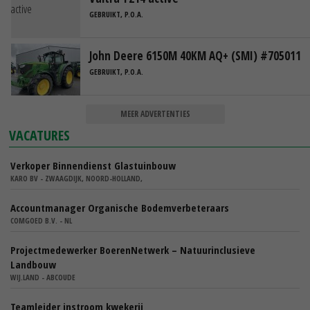
GEBRUIKT, P.O.A.
John Deere 6150M 40KM AQ+ (SMI) #705011
GEBRUIKT, P.O.A.
MEER ADVERTENTIES
VACATURES
Verkoper Binnendienst Glastuinbouw
KARO BV - ZWAAGDIJK, NOORD-HOLLAND,
Accountmanager Organische Bodemverbeteraars
COMGOED B.V. - NL
Projectmedewerker BoerenNetwerk – Natuurinclusieve
Landbouw
WIJ.LAND - ABCOUDE
Teamleider instroom kwekerij