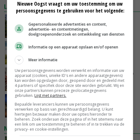
Nieuwe Oogst vraagt om uw toestemming om uw
LAATSTE NIEUWS
persoonsgegevens te gebruiken voor het volgende:
Kamervragen over onttrekkingsverbod,
Gepersonaliseerde advertenties en content,
minister spreekt van ‘ondernemersrisico’
advertentie- en contentmetingen,
GISTEREN, 16:27
doelgroepenonderzoek en ontwikkeling van diensten
‘Rendement van Krullvarkens komt van de
Informatie op een apparaat opslaan en/of openen
overkant’
GISTEREN, 15:30
Meer informatie
Uw persoonsgegevens worden verwerkt en informatie van uw
Oorlogen en El Niño stuwen voedselprijzen op
apparaat (cookies, unieke ID's en andere apparaatgegevens)
kan worden opgeslagen door, geopend door en gedeeld met
4 partners of specifiek door deze site worden gebruikt. Wij en
GISTEREN, 15:04
onze partners kunnen precieze geolocatiegegevens
gebruiken.
Lijst met partners.
Nettowinst Royal A-ware onder druk ondanks
Bepaalde leveranciers kunnen uw persoonsgegevens
hogere omzet
verwerken op basis van gerechtvaardigd belang. U kunt
GISTEREN, 14:35
hiertegen bezwaar maken door uw opties hieronder te
beheren. Zoek onderaan deze pagina of in het sitemenu naar
een link om uw toestemming te beheren of in te trekken via de
NIEUWSTE VIDEO'S
privacy- en cookie-instellingen.