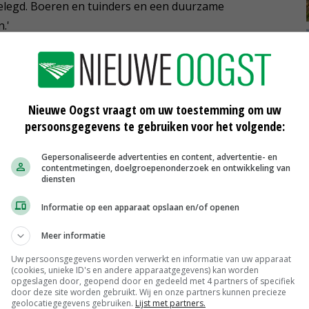
gelegd. Boeren en tuinders en een duurzame
.'
in het transitiefonds van het vorige kabinet?
 gegaan en in veel mindere mate naar de blijvers die
eren. Met een nieuw kabinet is het nog maar de vraag
Nieuwe Oogst vraagt om uw toestemming om uw
mburg heeft aangekondigd met een blijversfonds te
persoonsgegevens te gebruiken voor het volgende:
Gepersonaliseerde advertenties en content, advertentie- en
contentmetingen, doelgroepenonderzoek en ontwikkeling van
Programma Landelijk Gebied?
diensten
maar ondersteunen het proces met onze kennis over het
Informatie op een apparaat opslaan en/of openen
at veel veebedrijven in Limburg intensief zijn. Als je alle
Meer informatie
eehouders en akkerbouwers die veevoerproductie en
ander beeld.'
Uw persoonsgegevens worden verwerkt en informatie van uw apparaat
(cookies, unieke ID's en andere apparaatgegevens) kan worden
opgeslagen door, geopend door en gedeeld met 4 partners of specifiek
door deze site worden gebruikt. Wij en onze partners kunnen precieze
koploperprojecten waarbij we voldoende ruimte voor de
geolocatiegegevens gebruiken.
Lijst met partners.