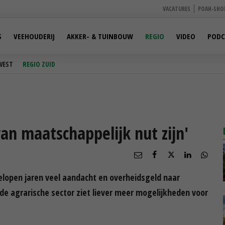
VACATURES
POAH-SHO
S
VEEHOUDERIJ
AKKER- & TUINBOUW
REGIO
VIDEO
PODC
WEST
REGIO ZUID
van maatschappelijk nut zijn'
elopen jaren veel aandacht en overheidsgeld naar
 de agrarische sector ziet liever meer mogelijkheden voor