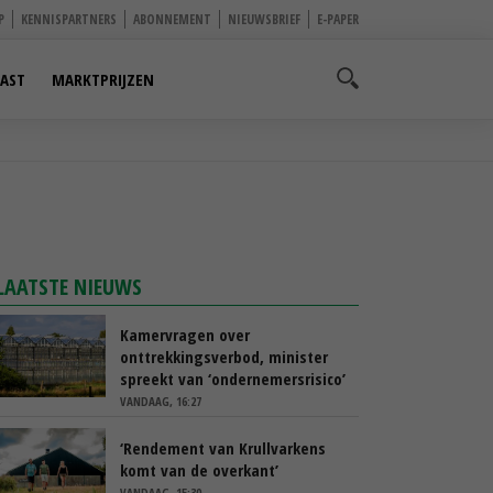
P
KENNISPARTNERS
ABONNEMENT
NIEUWSBRIEF
E-PAPER
AST
MARKTPRIJZEN
LAATSTE NIEUWS
Kamervragen over
onttrekkingsverbod, minister
spreekt van ‘ondernemersrisico’
VANDAAG, 16:27
‘Rendement van Krullvarkens
komt van de overkant’
VANDAAG, 15:30