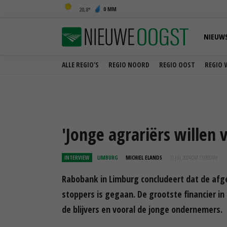
0 MM
20,8
NIEUW
ALLE REGIO'S
REGIO NOORD
REGIO OOST
REGIO 
'Jonge agrariërs willen 
INTERVIEW
LIMBURG
MICHIEL ELANDS
31 JUL 2024 OM 13:00
UUR
Rabobank in Limburg concludeert dat de afg
stoppers is gegaan. De grootste financier in
de blijvers en vooral de jonge ondernemers.