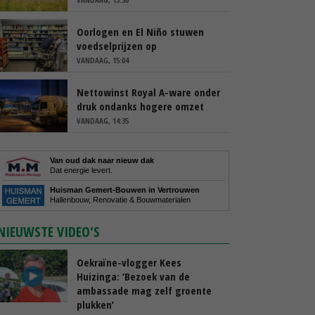
Oorlogen en El Niño stuwen
voedselprijzen op
VANDAAG, 15:04
Nettowinst Royal A-ware onder
druk ondanks hogere omzet
VANDAAG, 14:35
Van oud dak naar nieuw dak
Dat energie levert.
Huisman Gemert-Bouwen in Vertrouwen
Hallenbouw, Renovatie & Bouwmaterialen
NIEUWSTE VIDEO'S
Oekraïne-vlogger Kees
Huizinga: ‘Bezoek van de
ambassade mag zelf groente
plukken’