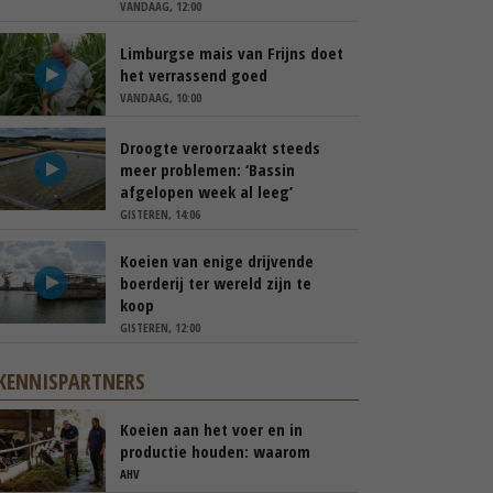
VANDAAG, 12:00
Limburgse mais van Frijns doet
het verrassend goed
VANDAAG, 10:00
Droogte veroorzaakt steeds
meer problemen: ‘Bassin
afgelopen week al leeg’
GISTEREN, 14:06
Koeien van enige drijvende
boerderij ter wereld zijn te
koop
GISTEREN, 12:00
KENNISPARTNERS
Koeien aan het voer en in
productie houden: waarom
‘immuunmodulatie’ belangrijk
AHV