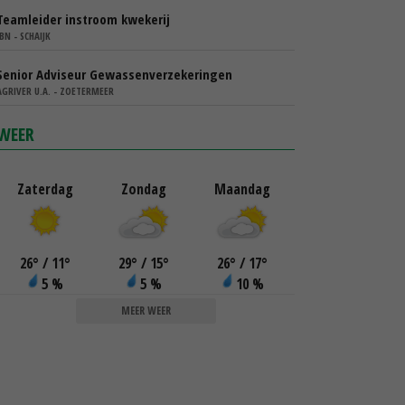
Teamleider instroom kwekerij
IBN - SCHAIJK
Senior Adviseur Gewassenverzekeringen
AGRIVER U.A. - ZOETERMEER
WEER
Zaterdag
Zondag
Maandag
26
°
/ 11
°
29
°
/ 15
°
26
°
/ 17
°
5 %
5 %
10 %
MEER WEER