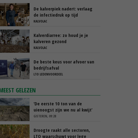
is tijdens de transitieperiode
De kalverpiek nadert: verlaag
de infectiedruk op tijd
KALVOLAC
Kalverdiarree: zo houd je je
kalveren gezond
KALVOLAC
De beste keus voor afvoer van
bedrijfsafval
LTO LEDENVOORDEEL
MEEST GELEZEN
‘De eerste 10 ton van de
uienoogst zijn we nu al kwijt’
GISTEREN, 09:28
Droogte raakt alle sectoren,
LTO waarschuwt voor lege