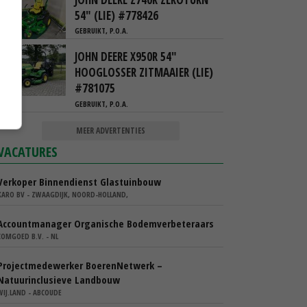
54" (LIE) #778426
GEBRUIKT, P.O.A.
JOHN DEERE X950R 54"
HOOGLOSSER ZITMAAIER (LIE)
#781075
GEBRUIKT, P.O.A.
MEER ADVERTENTIES
VACATURES
Verkoper Binnendienst Glastuinbouw
KARO BV - ZWAAGDIJK, NOORD-HOLLAND,
Accountmanager Organische Bodemverbeteraars
COMGOED B.V. - NL
Projectmedewerker BoerenNetwerk –
Natuurinclusieve Landbouw
WIJ.LAND - ABCOUDE