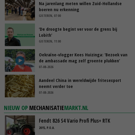
Na jarenlang meten willen Zuid-Hollandse
boeren nu erkenning
GISTEREN, 07:00
‘De droogte begint ver voor de grens bij
Lobith’
GISTEREN, 11:00
Oekraïne-vlogger Kees Huizinga: ‘Bezoek van
de ambassade mag zelf groente plukken’
07-08-2026
Aandeel China in wereldwijde fritesexport
neemt verder toe
07-08-2026
NIEUW OP
MECHANISATIE
MARKT.NL
Fendt 826 S4 Vario Profi Plus+ RTK
2015, P.O.A.