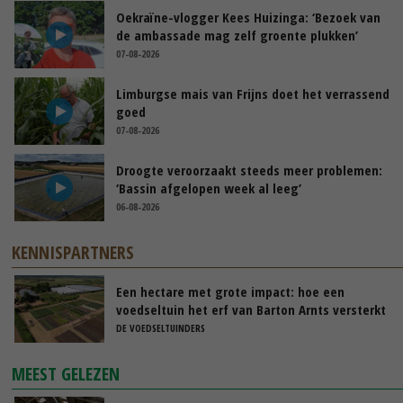
Oekraïne-vlogger Kees Huizinga: ‘Bezoek van
de ambassade mag zelf groente plukken’
07-08-2026
Limburgse mais van Frijns doet het verrassend
goed
07-08-2026
Droogte veroorzaakt steeds meer problemen:
‘Bassin afgelopen week al leeg’
06-08-2026
KENNISPARTNERS
Een hectare met grote impact: hoe een
voedseltuin het erf van Barton Arnts versterkt
DE VOEDSELTUINDERS
MEEST GELEZEN