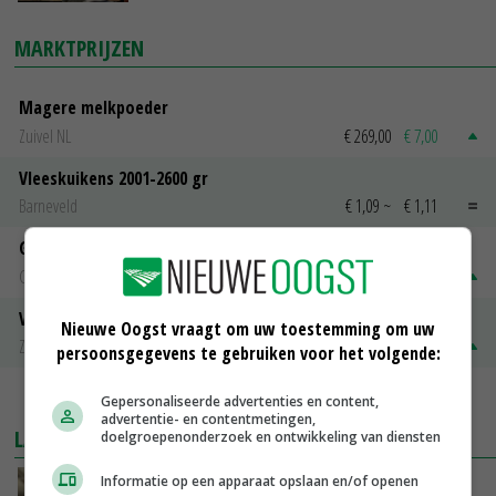
MARKTPRIJZEN
Magere melkpoeder
Zuivel NL
€ 269,00
€ 7,00
Vleeskuikens 2001-2600 gr
Barneveld
€ 1,09
~
€ 1,11
Gerst
Groningen
€ 197,00
€ 2,00
Volle melkpoeder
Nieuwe Oogst vraagt om uw toestemming om uw
Zuivel NL
€ 345,00
€ 20,00
persoonsgegevens te gebruiken voor het volgende:
MEER MARKTPRIJZEN
Gepersonaliseerde advertenties en content,
advertentie- en contentmetingen,
LAATSTE NIEUWS
doelgroepenonderzoek en ontwikkeling van diensten
Informatie op een apparaat opslaan en/of openen
‘Samenwerking A-ware en Amalthea gaat