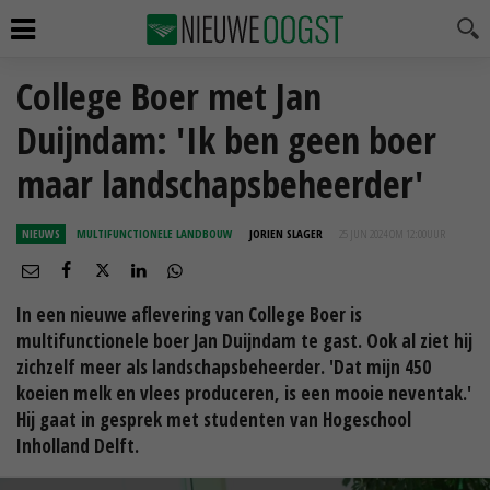
College Boer met Jan
Duijndam: 'Ik ben geen boer
maar landschapsbeheerder'
NIEUWS
MULTIFUNCTIONELE LANDBOUW
JORIEN SLAGER
25 JUN 2024 OM 12:00
UUR
In een nieuwe aflevering van College Boer is
multifunctionele boer Jan Duijndam te gast. Ook al ziet hij
zichzelf meer als landschapsbeheerder. 'Dat mijn 450
koeien melk en vlees produceren, is een mooie neventak.'
Hij gaat in gesprek met studenten van Hogeschool
Inholland Delft.