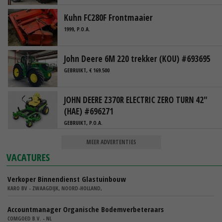
Kuhn FC280F Frontmaaier
1999, P.O.A.
John Deere 6M 220 trekker (KOU) #693695
GEBRUIKT, € 169.500
JOHN DEERE Z370R ELECTRIC ZERO TURN 42"
(HAE) #696271
GEBRUIKT, P.O.A.
MEER ADVERTENTIES
VACATURES
Verkoper Binnendienst Glastuinbouw
KARO BV - ZWAAGDIJK, NOORD-HOLLAND,
Accountmanager Organische Bodemverbeteraars
COMGOED B.V. - NL