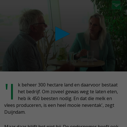
conds
'I
k beheer 300 hectare land en daarvoor bestaat
het bedrijf. Om zoveel gewas weg te laten eten,
nutes,
heb ik 450 beesten nodig. En dat die melk en
conds
vlees produceren, is een heel mooie neventak', zegt
Duijndam.
Maar daar blijft het niet bij. De ondernemer heeft ook