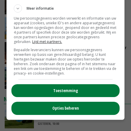
zorgen voor meer balans’
Meer informatie
GISTEREN, 16:01
Uw persoonsgegevens worden verwerkt en informatie van uw
Internationale vraag naar geitenzuivel blijft
apparaat (cookies, unieke ID's en andere apparaatgegevens)
kan worden opgeslagen door, geopend door en gedeeld met
groot: Nederland in Europese top
4 partners of specifiek door deze site worden gebruikt. Wij en
GISTEREN, 15:33
onze partners kunnen precieze geolocatiegegevens
gebruiken.
Lijst met partners.
Vlaamse varkensstapel krimpt, pluimveesector
Bepaalde leveranciers kunnen uw persoonsgegevens
groeit door schaalvergroting
verwerken op basis van gerechtvaardigd belang. U kunt
hiertegen bezwaar maken door uw opties hieronder te
GISTEREN, 15:20
beheren. Zoek onderaan deze pagina of in het sitemenu naar
een link om uw toestemming te beheren of in te trekken via de
‘Cijfer jezelf niet weg en doe vooral ook waar
privacy- en cookie-instellingen.
je gelukkig van wordt’
GISTEREN, 13:31
Toestemming
NIEUWSTE VIDEO'S
Opties beheren
POAH!: John Deere 7730
GISTEREN, 10:00