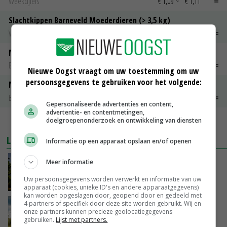
Weekcijfers
€ 1,09
~
€ 1,11
Slachtkippen Barneveld Moederdieren (> 3,5 kg)
Weekcijfers
€ 0,85
€ 0,00
Maat 48
Barneveld kooieieren
€ 7,15
€ 0,00
Nieuwe Oogst vraagt om uw toestemming om uw
persoonsgegevens te gebruiken voor het volgende:
Maat 54
Barneveld kooieieren
€ 9,10
€ 0,00
Gepersonaliseerde advertenties en content,
advertentie- en contentmetingen,
doelgroepenonderzoek en ontwikkeling van diensten
MEER MARKTPRIJZEN
LAATSTE NIEUWS
Informatie op een apparaat opslaan en/of openen
Kamervragen over onttrekkingsverbod,
Meer informatie
minister spreekt van ‘ondernemersrisico’
Uw persoonsgegevens worden verwerkt en informatie van uw
GISTEREN, 16:27
apparaat (cookies, unieke ID's en andere apparaatgegevens)
kan worden opgeslagen door, geopend door en gedeeld met
4 partners of specifiek door deze site worden gebruikt. Wij en
‘Rendement van Krullvarkens komt van de
onze partners kunnen precieze geolocatiegegevens
overkant’
gebruiken.
Lijst met partners.
GISTEREN, 15:30