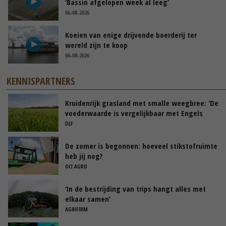
‘Bassin afgelopen week al leeg’
06-08-2026
Koeien van enige drijvende boerderij ter
wereld zijn te koop
06-08-2026
KENNISPARTNERS
Kruidenrijk grasland met smalle weegbree: ‘De
voederwaarde is vergelijkbaar met Engels
raaigras’
DLF
De zomer is begonnen: hoeveel stikstofruimte
heb jij nog?
OCI AGRO
‘In de bestrijding van trips hangt alles met
elkaar samen’
AGRIFIRM