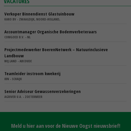
VACATURES
Verkoper Binnendienst Glastuinbouw
KARO BV - ZWAAGDIJK, NOORD-HOLLAND,
Accountmanager Organische Bodemverbeteraars
COMGOED B.V. - NL
Projectmedewerker BoerenNetwerk – Natuurinclusieve
Landbouw
WIJ.LAND - ABCOUDE
Teamleider instroom kwekerij
IBN - SCHAIJK
Senior Adviseur Gewassenverzekeringen
AGRIVER U.A. - ZOETERMEER
Meld u hier aan voor de Nieuwe Oogst nieuwsbrief!