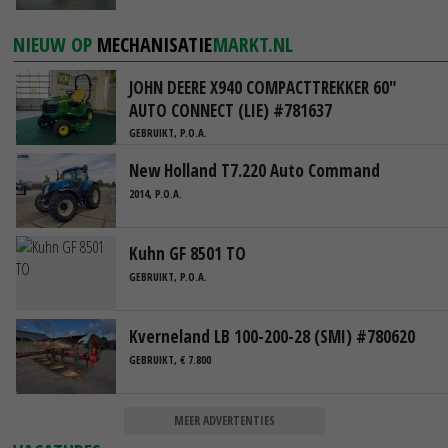
NIEUW OP
MECHANISATIE
MARKT.NL
JOHN DEERE X940 COMPACTTREKKER 60"
AUTO CONNECT (LIE) #781637
GEBRUIKT, P.O.A.
New Holland T7.220 Auto Command
2014, P.O.A.
Kuhn GF 8501 TO
GEBRUIKT, P.O.A.
Kverneland LB 100-200-28 (SMI) #780620
GEBRUIKT, € 7.800
MEER ADVERTENTIES