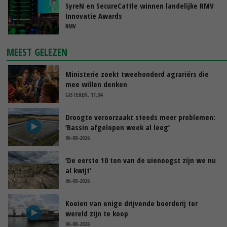
SyreN en SecureCattle winnen landelijke RMV
Innovatie Awards
RMV
MEEST GELEZEN
Ministerie zoekt tweehonderd agrariërs die
mee willen denken
GISTEREN, 11:34
Droogte veroorzaakt steeds meer problemen:
‘Bassin afgelopen week al leeg’
06-08-2026
‘De eerste 10 ton van de uienoogst zijn we nu
al kwijt’
06-08-2026
Koeien van enige drijvende boerderij ter
wereld zijn te koop
06-08-2026