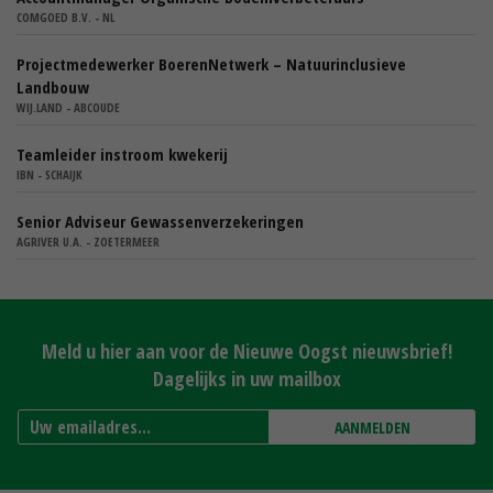
COMGOED B.V. - NL
Projectmedewerker BoerenNetwerk – Natuurinclusieve
Landbouw
WIJ.LAND - ABCOUDE
Teamleider instroom kwekerij
IBN - SCHAIJK
Senior Adviseur Gewassenverzekeringen
AGRIVER U.A. - ZOETERMEER
Meld u hier aan voor de Nieuwe Oogst nieuwsbrief!
Dagelijks in uw mailbox
AANMELDEN