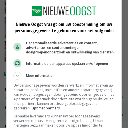
varkens in Duitsland en Polen
06-06-2024
Duitse watergolf leidt in Nederland niet tot
Nieuwe Oogst vraagt om uw toestemming om uw
grote problemen
persoonsgegevens te gebruiken voor het volgende:
03-06-2024
Gepersonaliseerde advertenties en content,
Prijs vleesvarkens stagneert nog ondanks
advertentie- en contentmetingen,
laag aanbod
doelgroepenonderzoek en ontwikkeling van diensten
31-05-2024
Informatie op een apparaat opslaan en/of openen
MARKTPRIJZEN
Meer informatie
Uw persoonsgegevens worden verwerkt en informatie van uw
Magere melkpoeder
apparaat (cookies, unieke ID's en andere apparaatgegevens)
kan worden opgeslagen door, geopend door en gedeeld met
Zuivel NL
€ 269,00
€ 7,00
4 partners of specifiek door deze site worden gebruikt. Wij en
onze partners kunnen precieze geolocatiegegevens
Vleeskuikens 2001-2600 gr
gebruiken.
Lijst met partners.
Barneveld
€ 1,09
~
€ 1,11
Bepaalde leveranciers kunnen uw persoonsgegevens
verwerken op basis van gerechtvaardigd belang. U kunt
hiertegen bezwaar maken door uw opties hieronder te
Gerst