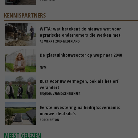
KENNISPARTNERS
WTTA: wat betekent de nieuwe wet voor
agrarische ondernemers die werken met
uitzendkrachten?
AB WERKT ZUID-NEDERLAND
De glastuinbouwsector op weg naar 2040
NVM
Rust voor uw vermogen, ook als het erf
verandert
SEQUOIA VERMOGENSBEHEER
Eerste investering na bedrijfsovername:
nieuwe sleufsilo’s
BOSCH BETON
MEEST GELEZEN