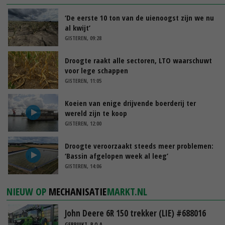
‘De eerste 10 ton van de uienoogst zijn we nu
al kwijt’
GISTEREN, 09:28
Droogte raakt alle sectoren, LTO waarschuwt
voor lege schappen
GISTEREN, 11:05
Koeien van enige drijvende boerderij ter
wereld zijn te koop
GISTEREN, 12:00
Droogte veroorzaakt steeds meer problemen:
‘Bassin afgelopen week al leeg’
GISTEREN, 14:06
NIEUW OP
MECHANISATIE
MARKT.NL
John Deere 6R 150 trekker (LIE) #688016
GEBRUIKT, P.O.A.