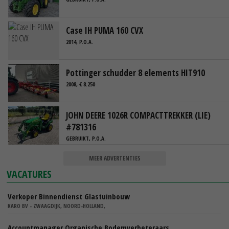
Case IH PUMA 160 CVX
2014, P.O.A.
Pottinger schudder 8 elements HIT910
2008, € 8.250
JOHN DEERE 1026R COMPACTTREKKER (LIE)
#781316
GEBRUIKT, P.O.A.
MEER ADVERTENTIES
VACATURES
Verkoper Binnendienst Glastuinbouw
KARO BV - ZWAAGDIJK, NOORD-HOLLAND,
Accountmanager Organische Bodemverbeteraars