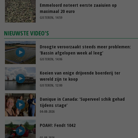
Emmeloord noteert eerste zaaiuien op
maximaal 20 euro
GISTEREN, 14:59
NIEUWSTE VIDEO'S
Droogte veroorzaakt steeds meer problemen:
‘Bassin afgelopen week al leeg’
GISTEREN, 14:06
Koeien van enige drijvende boerderij ter
wereld zijn te koop
GISTEREN, 12:00
Danique in Canada: ‘Superveel schik gehad
tijdens stage’
04-08-2026
POAH!: Fendt 1042
01-08-2026