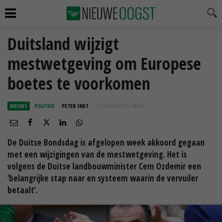
Duitsland wijzigt
mestwetgeving om Europese
boetes te voorkomen
NIEUWS
POLITIEK
PETER SMIT
15 JUN 2024 OM 15:48
UUR
De Duitse Bondsdag is afgelopen week akkoord gegaan
met een wijzigingen van de mestwetgeving. Het is
volgens de Duitse landbouwminister Cem Ozdemir een
‘belangrijke stap naar en systeem waarin de vervuiler
betaalt’.