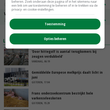
beheren. Zoek onderaan deze pagina of in het sitemenu naar
Groningen
€ 197,00
€ 2,00
een link om uw toestemming te beheren of in te trekken via de
privacy- en cookie-instellingen.
Volle melkpoeder
Zuivel NL
€ 345,00
€ 20,00
Toestemming
MEER MARKTPRIJZEN
Opties beheren
LAATSTE NIEUWS
‘Door hittegolf is aantal terugkomers bij
zeugen verdubbeld’
VANDAAG, 06:19
Gemiddelde Europese melkprijs daalt licht in
juni
GISTEREN, 17:04
Frans onderzoekcentrum bestrijkt hele
varkensvleesketen
GISTEREN, 15:29