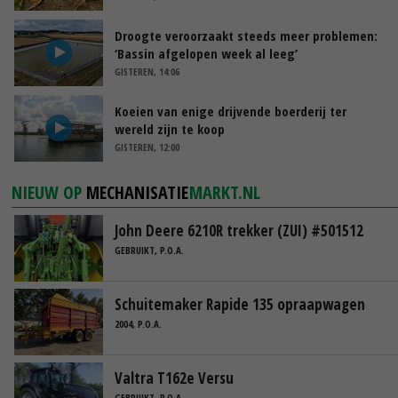
Droogte veroorzaakt steeds meer problemen:
‘Bassin afgelopen week al leeg’
GISTEREN, 14:06
Koeien van enige drijvende boerderij ter
wereld zijn te koop
GISTEREN, 12:00
NIEUW OP
MECHANISATIE
MARKT.NL
John Deere 6210R trekker (ZUI) #501512
GEBRUIKT, P.O.A.
Schuitemaker Rapide 135 opraapwagen
2004, P.O.A.
Valtra T162e Versu
GEBRUIKT, P.O.A.