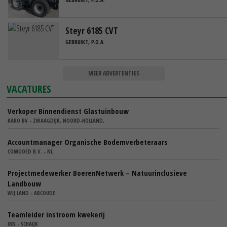
Steyr 6185 CVT
GEBRUIKT, P.O.A.
MEER ADVERTENTIES
VACATURES
Verkoper Binnendienst Glastuinbouw
KARO BV - ZWAAGDIJK, NOORD-HOLLAND,
Accountmanager Organische Bodemverbeteraars
COMGOED B.V. - NL
Projectmedewerker BoerenNetwerk – Natuurinclusieve
Landbouw
WIJ.LAND - ABCOUDE
Teamleider instroom kwekerij
IBN - SCHAIJK