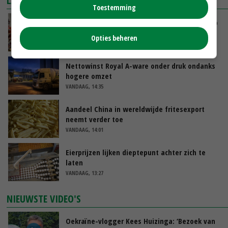
LAATSTE NIEUWS
Toestemming
Oorlogen en El Niño stuwen voedselprijzen op
Opties beheren
VANDAAG, 15:04
Nettowinst Royal A-ware onder druk ondanks
hogere omzet
VANDAAG, 14:35
Aandeel China in wereldwijde fritesexport
neemt verder toe
VANDAAG, 14:01
Eierprijzen lijken dieptepunt achter zich te
laten
VANDAAG, 13:27
NIEUWSTE VIDEO'S
Oekraïne-vlogger Kees Huizinga: ‘Bezoek van