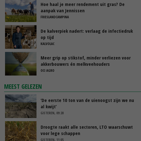
Hoe haal je meer rendement uit gras? De
aanpak van Jennissen
FRIESLANDCAMPINA
De kalverpiek nadert: verlaag de infectiedruk
op tijd
KALVOLAC
Meer grip op stikstof, minder verliezen voor
akkerbouwers én melkveehouders
OCI AGRO
MEEST GELEZEN
‘De eerste 10 ton van de uienoogst zijn we nu
al kwijt’
GISTEREN, 09:28
Droogte raakt alle sectoren, LTO waarschuwt
voor lege schappen
GISTEREN, 11:05