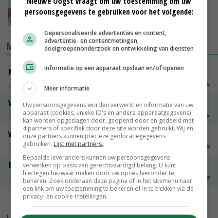
Nieuwe Oogst vraagt om uw toestemming om uw
2024 beter te doen'
persoonsgegevens te gebruiken voor het volgende:
20-02-2024
Gepersonaliseerde advertenties en content,
advertentie- en contentmetingen,
MARKTPRIJZEN
doelgroepenonderzoek en ontwikkeling van diensten
Informatie op een apparaat opslaan en/of openen
Magere melkpoeder
Zuivel weekprijzen
€ 269,00
€ 7,00
Meer informatie
Volle melkpoeder
Uw persoonsgegevens worden verwerkt en informatie van uw
apparaat (cookies, unieke ID's en andere apparaatgegevens)
Zuivel weekprijzen
€ 345,00
€ 20,00
kan worden opgeslagen door, geopend door en gedeeld met
4 partners of specifiek door deze site worden gebruikt. Wij en
Weipoeder
onze partners kunnen precieze geolocatiegegevens
gebruiken.
Lijst met partners.
Zuivel weekprijzen
€ 134,00
€ 0,00
Bepaalde leveranciers kunnen uw persoonsgegevens
Boeren Gouda 12 kg
verwerken op basis van gerechtvaardigd belang. U kunt
hiertegen bezwaar maken door uw opties hieronder te
Boerenkaas
€ 6,05
€ 0,00
beheren. Zoek onderaan deze pagina of in het sitemenu naar
een link om uw toestemming te beheren of in te trekken via de
privacy- en cookie-instellingen.
MEER MARKTPRIJZEN