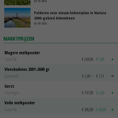
02-10-2023
Polderen voor nieuw beheerplan in Natura
2000-gebied Arkemheen
02-10-2023
MARKTPRIJZEN
Magere melkpoeder
Zuivel NL
€ 269,00
€ 7,00
Vleeskuikens 2001-2600 gr
Barneveld
€ 1,09
~
€ 1,11
Gerst
Groningen
€ 197,00
€ 2,00
Volle melkpoeder
Zuivel NL
€ 345,00
€ 20,00