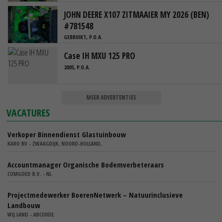
JOHN DEERE X107 ZITMAAIER MY 2026 (BEN)
#781548
GEBRUIKT, P.O.A.
Case IH MXU 125 PRO
2005, P.O.A.
MEER ADVERTENTIES
VACATURES
Verkoper Binnendienst Glastuinbouw
KARO BV - ZWAAGDIJK, NOORD-HOLLAND,
Accountmanager Organische Bodemverbeteraars
COMGOED B.V. - NL
Projectmedewerker BoerenNetwerk – Natuurinclusieve
Landbouw
WIJ.LAND - ABCOUDE