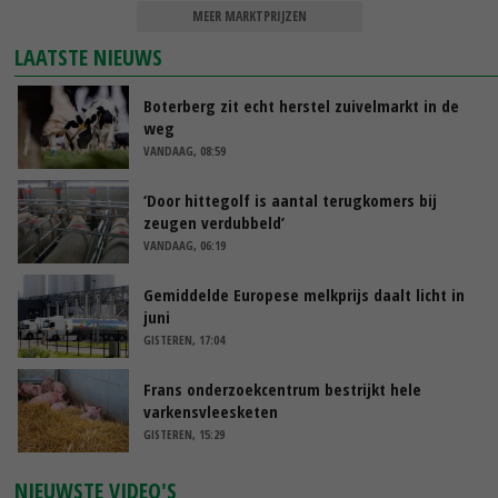
MEER MARKTPRIJZEN
LAATSTE NIEUWS
Boterberg zit echt herstel zuivelmarkt in de
weg
VANDAAG, 08:59
‘Door hittegolf is aantal terugkomers bij
zeugen verdubbeld’
VANDAAG, 06:19
Gemiddelde Europese melkprijs daalt licht in
juni
GISTEREN, 17:04
Frans onderzoekcentrum bestrijkt hele
varkensvleesketen
GISTEREN, 15:29
NIEUWSTE VIDEO'S