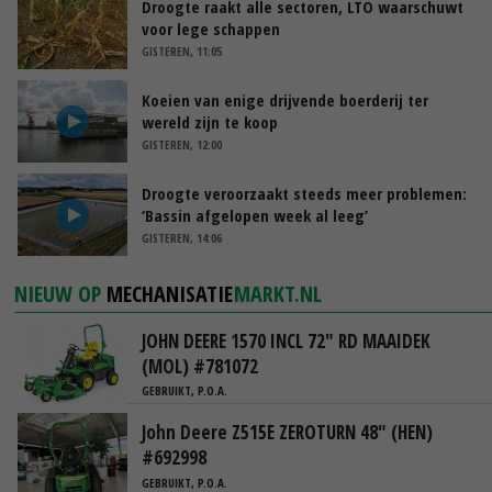
Droogte raakt alle sectoren, LTO waarschuwt
voor lege schappen
GISTEREN, 11:05
Koeien van enige drijvende boerderij ter
wereld zijn te koop
GISTEREN, 12:00
Droogte veroorzaakt steeds meer problemen:
‘Bassin afgelopen week al leeg’
GISTEREN, 14:06
NIEUW OP
MECHANISATIE
MARKT.NL
JOHN DEERE 1570 INCL 72" RD MAAIDEK
(MOL) #781072
GEBRUIKT, P.O.A.
John Deere Z515E ZEROTURN 48" (HEN)
#692998
GEBRUIKT, P.O.A.