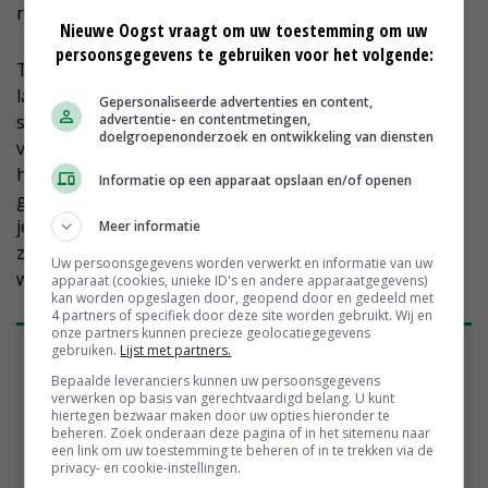
regering voordat knopen worden doorgehakt.’
Nieuwe Oogst vraagt om uw toestemming om uw
persoonsgegevens te gebruiken voor het volgende:
Tot die tijd wordt verder gelobbyd, bijvoorbeeld voor
langjarige beheercontracten en flexibel beheer. De
Gepersonaliseerde advertenties en content,
advertentie- en contentmetingen,
sleutel daarvoor ligt in Brussel. Daar komt het geld
doelgroepenonderzoek en ontwikkeling van diensten
voor agrarisch natuurbeheer vandaan. De Boer vindt
het belangrijk dat de offerte volledig wordt
Informatie op een apparaat opslaan en/of openen
gehonoreerd en niet in gedeelten wordt opgepakt. ‘Als
je maar een deel kunt uitvoeren, heb je nog geen
Meer informatie
zekerheid voor de langere termijn. En dat hebben we
Uw persoonsgegevens worden verwerkt en informatie van uw
wel nodig om hier verder te kunnen.’
apparaat (cookies, unieke ID's en andere apparaatgegevens)
kan worden opgeslagen door, geopend door en gedeeld met
4 partners of specifiek door deze site worden gebruikt. Wij en
onze partners kunnen precieze geolocatiegegevens
Aanvalsplan Grutto
gebruiken.
Lijst met partners.
Bepaalde leveranciers kunnen uw persoonsgegevens
Het Aanvalsplan Grutto werd drie jaar geleden
verwerken op basis van gerechtvaardigd belang. U kunt
gelanceerd door initiatiefnemers Pieter Winsemius,
hiertegen bezwaar maken door uw opties hieronder te
Ferd Crone, It Fryske Gea, de Friese Milieufederatie
beheren. Zoek onderaan deze pagina of in het sitemenu naar
een link om uw toestemming te beheren of in te trekken via de
en Vogelbescherming Nederland. Met dit plan moet
privacy- en cookie-instellingen.
de neerwaartse trend van de grutto en andere