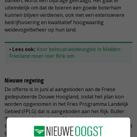
banken, wordt een bijdrage gevraagd. Het gaat er
uiteindelijk om dat de boeren een goede boterham
kunnen blijven verdienen, ook met een extensievere
bedrijfsvoering en kwalitatief hoogwaardig
weidevogelbeheer op hun land.
• Lees ook:
Voor behoud weidevogels in Midden-
Friesland moet roer flink om
Nieuwe regering
De offerte is in juni al aangeboden aan de Friese
gedeputeerde Douwe Hoogland, zodat het plan kon
worden opgenomen in het Fries Programma Landelijk
Gebied (FPLG) dat is aangeboden aan het Rijk. Büller:
‘Frustrerend is dat het geld moet komen uit het
transitiefonds, maar dat is controversieel verklaard. Dat
betekent dat we moeten wachten op een nieuwe