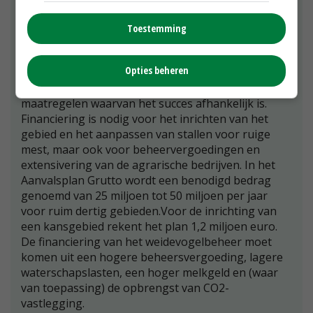
weidevogels worden gekeerd. Insteek is het
aanwijzen van kerngebieden van circa 1.000 hectare
Toestemming
met een kern van 200 hectare. Deze kerngebieden
worden optimaal ingericht voor de
Opties beheren
weidevogel.Naast deze omvang, zijn ook het
waterpeil, agrarisch beheer en predatorenbeheer
maatregelen waarvan het succes afhankelijk is.
Financiering is nodig voor het inrichten van het
gebied en het aanpassen van stallen voor ruige
mest, maar ook voor beheervergoedingen en
extensivering van de agrarische bedrijven. In het
Aanvalsplan Grutto wordt een benodigd bedrag
genoemd van 25 miljoen tot 50 miljoen per jaar
voor ruim dertig gebieden.Voor de inrichting van
een kansgebied rekent het plan 1,2 miljoen euro.
De financiering van het weidevogelbeheer moet
komen uit een hogere beheersvergoeding, lagere
waterschapslasten, een hoger melkgeld en (waar
van toepassing) de opbrengst van CO2-
vastlegging.