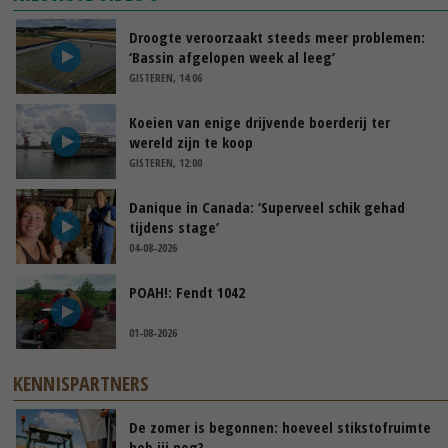
Droogte veroorzaakt steeds meer problemen:
‘Bassin afgelopen week al leeg’
GISTEREN, 14:06
Koeien van enige drijvende boerderij ter
wereld zijn te koop
GISTEREN, 12:00
Danique in Canada: ‘Superveel schik gehad
tijdens stage’
04-08-2026
POAH!: Fendt 1042
01-08-2026
KENNISPARTNERS
De zomer is begonnen: hoeveel stikstofruimte
heb jij nog?