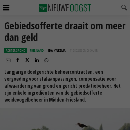
Gebiedsofferte draait om meer
dan geld
ACHTERGROND
FRIESLAND
IDA HYLKEMA
11 DEC 2023 OM 06:30
UUR
Langjarige doelgerichte beheercontracten, een
vergoeding voor stalaanpassingen, compensatie voor
afwaardering van grond en gericht predatiebeheer. Het
zijn enkele ingrediënten van de gebiedsofferte
weidevogelbeheer in Midden-Friesland.