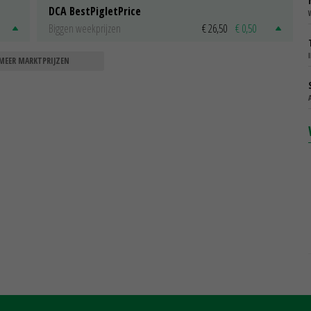
DCA BestPigletPrice
Biggen weekprijzen
€ 26,50
€ 0,50
MEER MARKTPRIJZEN