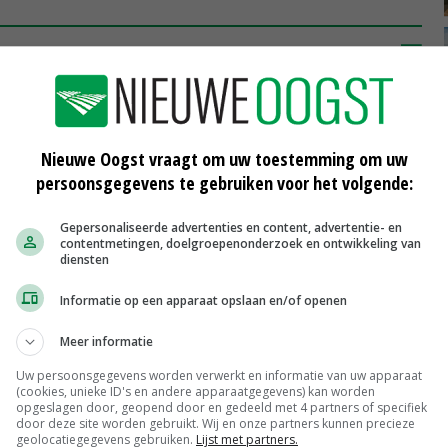
 gebaat is bij een grote sector
N EN OPRICHTER VAN HET DEN HAAG CENTRUM VOOR STRATEGISCHE STUDIES
Nieuwe Oogst vraagt om uw toestemming om uw
isterie. Helaas zien we dat door de opeenstapeling van
persoonsgegevens te gebruiken voor het volgende:
 vooral wordt gestuurd op kwantiteit, zoals aantallen
r gaat innovatiekracht verloren.
Gepersonaliseerde advertenties en content, advertentie- en
contentmetingen, doelgroepenonderzoek en ontwikkeling van
diensten
s bij een grote sector. Wordt die sector, of onderdelen
Informatie op een apparaat opslaan en/of openen
iekracht gebeurd. Wie wil weten hoe dat werkt, moet
ein dat zoveel kennis en kunde verdween dat we, nu het
Meer informatie
 bouwen.
Uw persoonsgegevens worden verwerkt en informatie van uw apparaat
(cookies, unieke ID's en andere apparaatgegevens) kan worden
opgeslagen door, geopend door en gedeeld met 4 partners of specifiek
weinig kennis meer te exporteren. Daarbij is het
door deze site worden gebruikt. Wij en onze partners kunnen precieze
geolocatiegegevens gebruiken.
Lijst met partners.
ant hightechzaadveredeling zie ik liever niet naar China