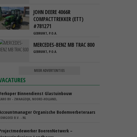
JOHN DEERE 4066R
COMPACTTREKKER (ETT)
#781271
GEBRUIKT, P.O.A.
MERCEDES-BENZ MB TRAC 800
GEBRUIKT, P.O.A.
MEER ADVERTENTIES
VACATURES
Verkoper Binnendienst Glastuinbouw
KARO BV - ZWAAGDIJK, NOORD-HOLLAND,
Accountmanager Organische Bodemverbeteraars
COMGOED B.V. - NL
Projectmedewerker BoerenNetwerk –
Natuurinclusieve Landbouw