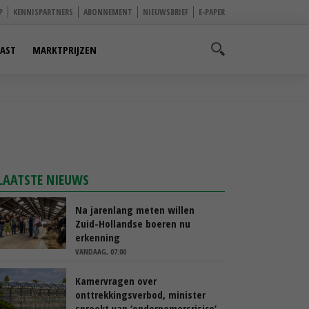
P
KENNISPARTNERS
ABONNEMENT
NIEUWSBRIEF
E-PAPER
AST
MARKTPRIJZEN
LAATSTE NIEUWS
Na jarenlang meten willen
Zuid-Hollandse boeren nu
erkenning
VANDAAG, 07:00
Kamervragen over
onttrekkingsverbod, minister
spreekt van ‘ondernemersrisico’