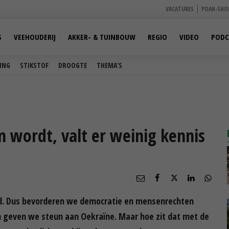
VACATURES
POAH-SHO
S
VEEHOUDERIJ
AKKER- & TUINBOUW
REGIO
VIDEO
PODC
ING
STIKSTOF
DROOGTE
THEMA'S
n wordt, valt er weinig kennis
id. Dus bevorderen we democratie en mensenrechten
 geven we steun aan Oekraïne. Maar hoe zit dat met de