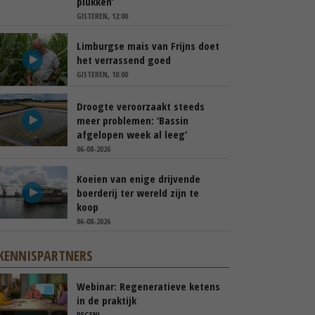
plukken’
GISTEREN, 12:00
Limburgse mais van Frijns doet
het verrassend goed
GISTEREN, 10:00
Droogte veroorzaakt steeds
meer problemen: ‘Bassin
afgelopen week al leeg’
06-08-2026
Koeien van enige drijvende
boerderij ter wereld zijn te
koop
06-08-2026
KENNISPARTNERS
Webinar: Regeneratieve ketens
in de praktijk
REGENL