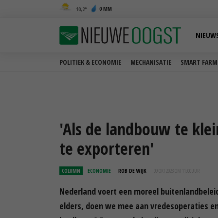
0 MM
10,2
NIEUW
POLITIEK & ECONOMIE
MECHANISATIE
SMART FARM
'Als de landbouw te klei
te exporteren'
COLUMN
ECONOMIE
ROB DE WIJK
09 OKT 2023 OM 11:00
UUR
Nederland voert een moreel buitenlandbele
elders, doen we mee aan vredesoperaties en