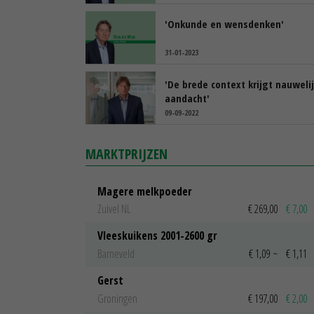
'Onkunde en wensdenken'
31-01-2023
'De brede context krijgt nauweli
aandacht'
09-09-2022
MARKTPRIJZEN
Magere melkpoeder
Zuivel NL
€ 269,00
€ 7,00
Vleeskuikens 2001-2600 gr
Barneveld
€ 1,09
~
€ 1,11
Gerst
Groningen
€ 197,00
€ 2,00