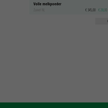
Volle melkpoeder
Zuivel NL
€ 345,00
€ 20,00