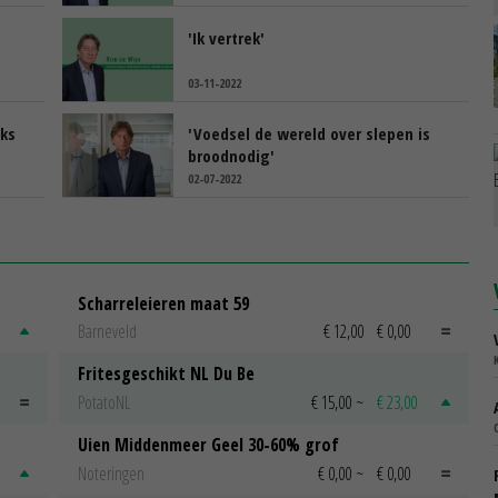
'Ik vertrek'
03-11-2022
jks
'Voedsel de wereld over slepen is
broodnodig'
02-07-2022
Scharreleieren maat 59
Barneveld
€ 12,00
€ 0,00
Fritesgeschikt NL Du Be
PotatoNL
€ 15,00
~
€ 23,00
Uien Middenmeer Geel 30-60% grof
Noteringen
€ 0,00
~
€ 0,00