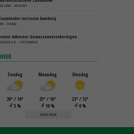
WIJ.LAND - ABCOUDE
Teamleider instroom kwekerij
IBN - SCHAIJK
Senior Adviseur Gewassenverzekeringen
AGRIVER U.A. - ZOETERMEER
WEER
Zondag
Maandag
Dinsdag
30
°
/ 14
°
25
°
/ 16
°
23
°
/ 12
°
5 %
10 %
0 %
MEER WEER