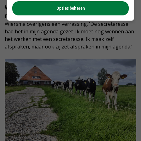
Verrassing
Opties beheren
Dat Van der Wal naar Leeuwarden komt, was voor
Wiersma overigens een verrassing. 'De secretaresse
had het in mijn agenda gezet. Ik moet nog wennen aan
het werken met een secretaresse. Ik maak zelf
afspraken, maar ook zij zet afspraken in mijn agenda.'