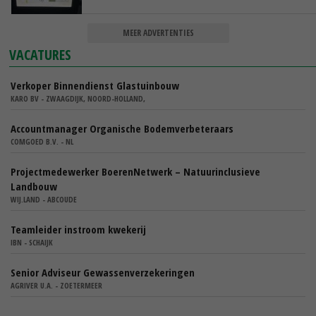
MEER ADVERTENTIES
VACATURES
Verkoper Binnendienst Glastuinbouw
KARO BV - ZWAAGDIJK, NOORD-HOLLAND,
Accountmanager Organische Bodemverbeteraars
COMGOED B.V. - NL
Projectmedewerker BoerenNetwerk – Natuurinclusieve
Landbouw
WIJ.LAND - ABCOUDE
Teamleider instroom kwekerij
IBN - SCHAIJK
Senior Adviseur Gewassenverzekeringen
AGRIVER U.A. - ZOETERMEER