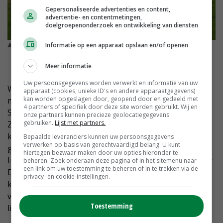
Gepersonaliseerde advertenties en content,
advertentie- en contentmetingen,
doelgroepenonderzoek en ontwikkeling van diensten
De melkveehouder heeft 64 hectare grasland in beheer. ©
Informatie op een apparaat opslaan en/of openen
Tienke Wouda
Meer informatie
Uw persoonsgegevens worden verwerkt en informatie van uw
Wiersma kijkt uit naar het gesprek met demissionair
apparaat (cookies, unieke ID's en andere apparaatgegevens)
kan worden opgeslagen door, geopend door en gedeeld met
minister Christianne van der Wal voor Natuur en
4 partners of specifiek door deze site worden gebruikt. Wij en
Stikstof dat ze volgende maand op haar initiatief heeft.
onze partners kunnen precieze geolocatiegegevens
gebruiken.
Lijst met partners.
Ze vindt het belangrijk om de lijntjes met Den Haag
kort te houden. Daarom zit ze namens de Friese
Bepaalde leveranciers kunnen uw persoonsgegevens
verwerken op basis van gerechtvaardigd belang. U kunt
gedeputeerden ook in het bestuur van het
hiertegen bezwaar maken door uw opties hieronder te
Interprovinciaal Overleg. 'Ik wilde zo snel mogelijk naar
beheren. Zoek onderaan deze pagina of in het sitemenu naar
een link om uw toestemming te beheren of in te trekken via de
Den Haag. We zijn nu meer gelijkwaardig. Veel beleid
privacy- en cookie-instellingen.
komt uit Den Haag. Ik wil kijken waar ik de ruimte kan
vinden om zaken mogelijk te maken in de provincie',
Toestemming
licht de gedeputeerde toe.