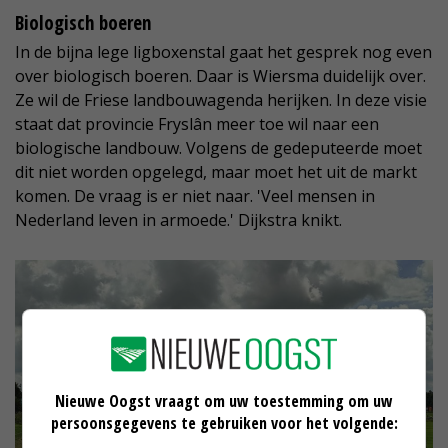
Biologisch boeren
In de bijna lege ligboxenstal gaat het gesprek nog even
over biologisch boeren. Daar is Wiersma duidelijk over.
Ze wil de Friese landbouwagenda herijken. In deze visie
staat dat provincie Fryslân meer toe wil naar een
biologische landbouw. Volgens de gedeputeerde moet
dit niet worden opgelegd, maar moet het uit de markt
komen. De vraag is er niet naar. 'Veel mensen in
Nederland leven in armoede.' Dijkstra knikt.
Nieuwe Oogst vraagt om uw toestemming om uw
persoonsgegevens te gebruiken voor het volgende: