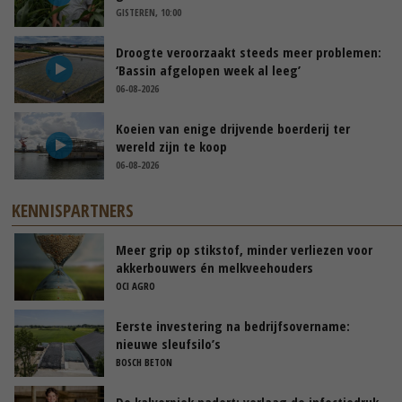
GISTEREN, 10:00
Droogte veroorzaakt steeds meer problemen:
‘Bassin afgelopen week al leeg’
06-08-2026
Koeien van enige drijvende boerderij ter
wereld zijn te koop
06-08-2026
KENNISPARTNERS
Meer grip op stikstof, minder verliezen voor
akkerbouwers én melkveehouders
OCI AGRO
Eerste investering na bedrijfsovername:
nieuwe sleufsilo’s
BOSCH BETON
De kalverpiek nadert: verlaag de infectiedruk