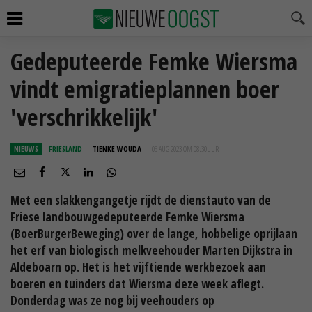
Gedeputeerde Femke Wiersma
vindt emigratieplannen boer
'verschrikkelijk'
NIEUWS
FRIESLAND
TIENKE WOUDA
05 AUG 2023 OM 08:30
UUR
Met een slakkengangetje rijdt de dienstauto van de
Friese landbouwgedeputeerde Femke Wiersma
(BoerBurgerBeweging) over de lange, hobbelige oprijlaan
het erf van biologisch melkveehouder Marten Dijkstra in
Aldeboarn op. Het is het vijftiende werkbezoek aan
boeren en tuinders dat Wiersma deze week aflegt.
Donderdag was ze nog bij veehouders op