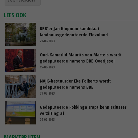
LEES OOK
BBB'er Jan Klopman kandidaat
landbouwgedeputeerde Flevoland
21-06-2023
Oud-Kamerlid Maurits von Martels wordt
gedeputeerde namens BBB Overijssel
15-06-2023
NAJK-bestuurder Eke Folkerts wordt
gedeputeerde namens BBB
31-05-2023
Gedeputeerde Fokkinga trapt kenniscluster
verzilting af
04-02-2023
MARKTPRIJZEN