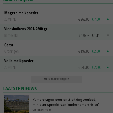
Magere melkpoeder
Zuivel NL
€ 269,00
€ 7,00
Vleeskuikens 2001-2600 gr
Barneveld
€ 1,09
~
€ 1,11
Gerst
Groningen
€ 197,00
€ 2,00
Volle melkpoeder
Zuivel NL
€ 345,00
€ 20,00
MEER MARKTPRIJZEN
LAATSTE NIEUWS
Kamervragen over onttrekkingsverbod,
minister spreekt van ‘ondernemersrisico’
GISTEREN, 16:27