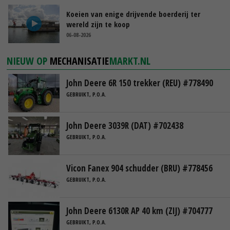
Koeien van enige drijvende boerderij ter
wereld zijn te koop
06-08-2026
NIEUW OP
MECHANISATIE
MARKT.NL
John Deere 6R 150 trekker (REU) #778490
GEBRUIKT, P.O.A.
John Deere 3039R (DAT) #702438
GEBRUIKT, P.O.A.
Vicon Fanex 904 schudder (BRU) #778456
GEBRUIKT, P.O.A.
John Deere 6130R AP 40 km (ZIJ) #704777
GEBRUIKT, P.O.A.