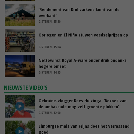
‘Rendement van Krullvarkens komt van de
overkant’
GISTEREN, 15:30
Oorlogen en El Niño stuwen voedselprijzen op
GISTEREN, 15:04
Nettowinst Royal A-ware onder druk ondanks
hogere omzet
GISTEREN, 14:35
NIEUWSTE VIDEO'S
Oekraïne-vlogger Kees Huizinga: ‘Bezoek van
de ambassade mag zelf groente plukken’
GISTEREN, 12:00
Limburgse mais van Frijns doet het verrassend
goed