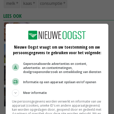
melk
kaas
consumptie
LEES OOK
Zuivelnoteringen in de min, Global Dairy
Trade ook lager
05-07-2023
Nieuwe Oogst vraagt om uw toestemming om uw
Vreugdenhil zet bescheiden in op
persoonsgegevens te gebruiken voor het volgende:
biologische melkpoeder
05-07-2023
Gepersonaliseerde advertenties en content,
advertentie- en contentmetingen,
'2 tot 3 liter meer melk uit eigen ruwvoer'
doelgroepenonderzoek en ontwikkeling van diensten
05-07-2023
Informatie op een apparaat opslaan en/of openen
Melkprijs Arla Foods blijft na juli stabiel
Meer informatie
Uw persoonsgegevens worden verwerkt en informatie van uw
04-07-2023
apparaat (cookies, unieke ID's en andere apparaatgegevens)
kan worden opgeslagen door, geopend door en gedeeld met
4 partners of specifiek door deze site worden gebruikt. Wij en