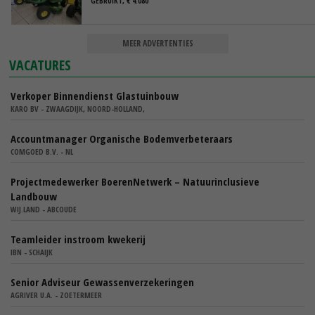
GEBRUIKT, € 4.080
MEER ADVERTENTIES
VACATURES
Verkoper Binnendienst Glastuinbouw
KARO BV - ZWAAGDIJK, NOORD-HOLLAND,
Accountmanager Organische Bodemverbeteraars
COMGOED B.V. - NL
Projectmedewerker BoerenNetwerk – Natuurinclusieve
Landbouw
WIJ.LAND - ABCOUDE
Teamleider instroom kwekerij
IBN - SCHAIJK
Senior Adviseur Gewassenverzekeringen
AGRIVER U.A. - ZOETERMEER