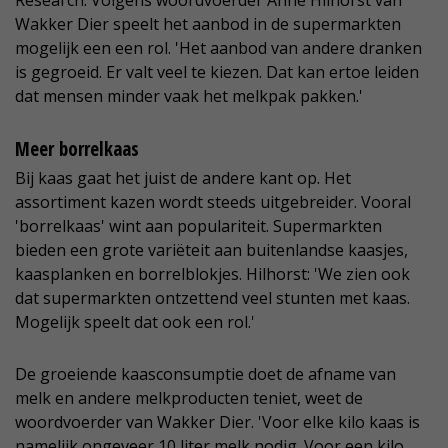
Research. Volgens woordvoerder Anne Hilhorst van
Wakker Dier speelt het aanbod in de supermarkten
mogelijk een een rol. 'Het aanbod van andere dranken
is gegroeid. Er valt veel te kiezen. Dat kan ertoe leiden
dat mensen minder vaak het melkpak pakken.'
Meer borrelkaas
Bij kaas gaat het juist de andere kant op. Het
assortiment kazen wordt steeds uitgebreider. Vooral
'borrelkaas' wint aan populariteit. Supermarkten
bieden een grote variëteit aan buitenlandse kaasjes,
kaasplanken en borrelblokjes. Hilhorst: 'We zien ook
dat supermarkten ontzettend veel stunten met kaas.
Mogelijk speelt dat ook een rol.'
De groeiende kaasconsumptie doet de afname van
melk en andere melkproducten teniet, weet de
woordvoerder van Wakker Dier. 'Voor elke kilo kaas is
namelijk ongeveer 10 liter melk nodig. Voor een kilo