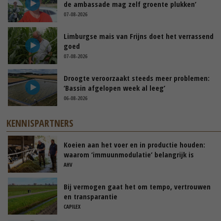
de ambassade mag zelf groente plukken’
07-08-2026
Limburgse mais van Frijns doet het verrassend
goed
07-08-2026
Droogte veroorzaakt steeds meer problemen:
‘Bassin afgelopen week al leeg’
06-08-2026
KENNISPARTNERS
Koeien aan het voer en in productie houden:
waarom ‘immuunmodulatie’ belangrijk is
tijdens de transitieperiode
AHV
Bij vermogen gaat het om tempo, vertrouwen
en transparantie
CAPILEX