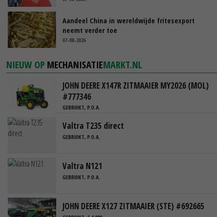
Aandeel China in wereldwijde fritesexport
neemt verder toe
07-08-2026
NIEUW OP
MECHANISATIE
MARKT.NL
JOHN DEERE X147R ZITMAAIER MY2026 (MOL)
#777346
GEBRUIKT, P.O.A.
Valtra T235 direct
GEBRUIKT, P.O.A.
Valtra N121
GEBRUIKT, P.O.A.
JOHN DEERE X127 ZITMAAIER (STE) #692665