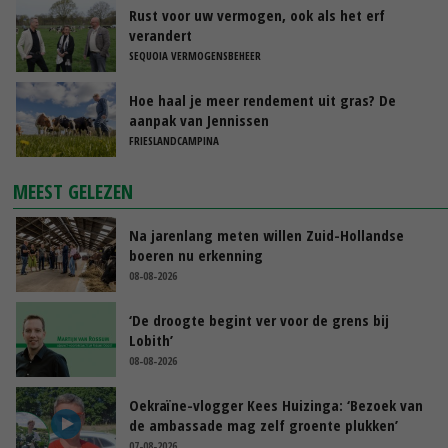
Rust voor uw vermogen, ook als het erf
verandert
SEQUOIA VERMOGENSBEHEER
Hoe haal je meer rendement uit gras? De
aanpak van Jennissen
FRIESLANDCAMPINA
MEEST GELEZEN
Na jarenlang meten willen Zuid-Hollandse
boeren nu erkenning
08-08-2026
‘De droogte begint ver voor de grens bij
Lobith’
08-08-2026
Oekraïne-vlogger Kees Huizinga: ‘Bezoek van
de ambassade mag zelf groente plukken’
07-08-2026