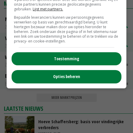
MARKTPRIJZEN
onze partners kunnen precieze geolocatiegegevens
gebruiken.
Lijst met partners.
Bepaalde leveranciers kunnen uw persoonsgegevens
Magere melkpoeder
verwerken op basis van gerechtvaardigd belang. U kunt
Zuivel weekprijzen
€ 269,00
€ 7,00
hiertegen bezwaar maken door uw opties hieronder te
beheren. Zoek onderaan deze pagina of in het sitemenu naar
een link om uw toestemming te beheren of in te trekken via de
Volle melkpoeder
privacy- en cookie-instellingen.
Zuivel weekprijzen
€ 345,00
€ 20,00
Weipoeder
Toestemming
Zuivel weekprijzen
€ 134,00
€ 0,00
Boeren Gouda 12 kg
Opties beheren
Boerenkaas
€ 6,05
€ 0,00
MEER MARKTPRIJZEN
LAATSTE NIEUWS
Hoeve Schaffersberg: basis voor vindingrijke
verbreders