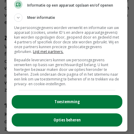
hier al twee woningen op het erf; mijn ouders wonen er
Informatie op een apparaat opslaan en/of openen
ook. En om er nou nog een huis bij te bouwen voor een
van de zonen, dat zie ik niet zitten, met z'n allen op één
Meer informatie
erf...'
Uw persoonsgegevens worden verwerkt en informatie van uw
apparaat (cookies, unieke ID's en andere apparaatgegevens)
Zelfstandig ondernemerschap blijft trekken
kan worden opgeslagen door, geopend door en gedeeld met
4 partners of specifiek door deze site worden gebruikt. Wij en
Verkoop van de 1.000 vierkante meter bouwgrond lijkt
onze partners kunnen precieze geolocatiegegevens
gebruiken.
Lijst met partners.
financieel de meest aantrekkelijke optie. 'Dat kan
Bepaalde leveranciers kunnen uw persoonsgegevens
ongeveer € 100.000 opleveren', schat hij in. 'Maar we
verwerken op basis van gerechtvaardigd belang. U kunt
weten nog niet of we dat gaan doen. We mogen hier
hiertegen bezwaar maken door uw opties hieronder te
beheren. Zoek onderaan deze pagina of in het sitemenu naar
eventueel ook nog een schuur bouwen. Ik ben nu 52,
een link om uw toestemming te beheren of in te trekken via de
wie weet ga ik toch nog iets opstarten. Want het
privacy- en cookie-instellingen.
zelfstandige ondernemerschap, dat blijft toch trekken.'
Toestemming
‘Leo was doortastend’
Krijgsman kijkt zeer positief terug op de begeleiding
Opties beheren
door Leo Rouhof in het hele saneringsproces. 'Leo is
zeer doortastend. Dat had ik op dat moment nodig,