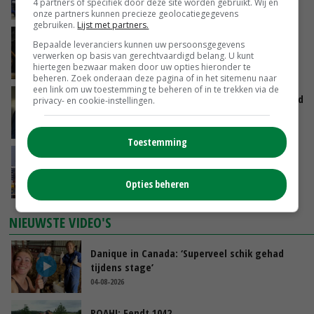
4 partners of specifiek door deze site worden gebruikt. Wij en
VANDAAG, 07:43
onze partners kunnen precieze geolocatiegegevens
gebruiken.
Lijst met partners.
Zalmkweker wil ‘standaard neerzetten die als
Bepaalde leveranciers kunnen uw persoonsgegevens
voorbeeld kan dienen voor sector’
verwerken op basis van gerechtvaardigd belang. U kunt
hiertegen bezwaar maken door uw opties hieronder te
VANDAAG, 06:21
beheren. Zoek onderaan deze pagina of in het sitemenu naar
een link om uw toestemming te beheren of in te trekken via de
Jan Vernooij stopt bij Vee&Logistiek Nederland
privacy- en cookie-instellingen.
VANDAAG, 06:00
Toestemming
China scherpt importeisen voor pootgoed aan
vanwege zebrachipbacterie
Opties beheren
GISTEREN, 16:25
NIEUWSTE VIDEO'S
Danique in Canada: ‘Superveel schik gehad
tijdens stage’
04-08-2026
POAH!: Fendt 1042