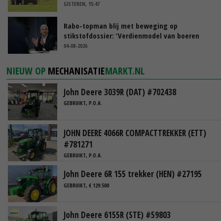
GISTEREN, 15:47
Rabo-topman blij met beweging op
stikstofdossier: ‘Verdienmodel van boeren
blijft cruciaal’
04-08-2026
NIEUW OP
MECHANISATIE
MARKT.NL
John Deere 3039R (DAT) #702438
GEBRUIKT, P.O.A.
JOHN DEERE 4066R COMPACTTREKKER (ETT)
#781271
GEBRUIKT, P.O.A.
John Deere 6R 155 trekker (HEN) #27195
GEBRUIKT, € 129.500
John Deere 6155R (STE) #59803