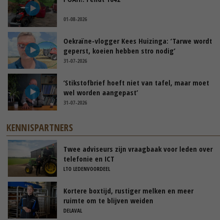
01-08-2026
Oekraïne-vlogger Kees Huizinga: ‘Tarwe wordt
geperst, koeien hebben stro nodig’
31-07-2026
‘Stikstofbrief hoeft niet van tafel, maar moet
wel worden aangepast’
31-07-2026
KENNISPARTNERS
Twee adviseurs zijn vraagbaak voor leden over
telefonie en ICT
LTO LEDENVOORDEEL
Kortere boxtijd, rustiger melken en meer
ruimte om te blijven weiden
DELAVAL