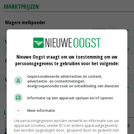
MARKTPRIJZEN
Magere melkpoeder
Zuivel NL
€ 269,00
€ 7,00
Vleeskuikens 2001-2600 gr
Barneveld
€ 1,09
~
€ 1,11
Nieuwe Oogst vraagt om uw toestemming om uw
Gerst
persoonsgegevens te gebruiken voor het volgende:
Groningen
€ 197,00
€ 2,00
Gepersonaliseerde advertenties en content,
Volle melkpoeder
advertentie- en contentmetingen,
doelgroepenonderzoek en ontwikkeling van diensten
Zuivel NL
€ 345,00
€ 20,00
Informatie op een apparaat opslaan en/of openen
MEER MARKTPRIJZEN
Meer informatie
LAATSTE NIEUWS
Uw persoonsgegevens worden verwerkt en informatie van uw
ForFarmers groeit verder en ziet marktaandeel
apparaat (cookies, unieke ID's en andere apparaatgegevens)
kan worden opgeslagen door, geopend door en gedeeld met
toenemen