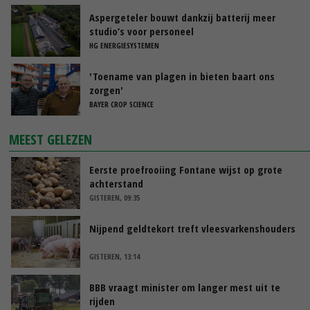
Aspergeteler bouwt dankzij batterij meer
studio’s voor personeel
HG ENERGIESYSTEMEN
'Toename van plagen in bieten baart ons
zorgen'
BAYER CROP SCIENCE
MEEST GELEZEN
Eerste proefrooiing Fontane wijst op grote
achterstand
GISTEREN, 09:35
Nijpend geldtekort treft vleesvarkenshouders
GISTEREN, 13:14
BBB vraagt minister om langer mest uit te
rijden