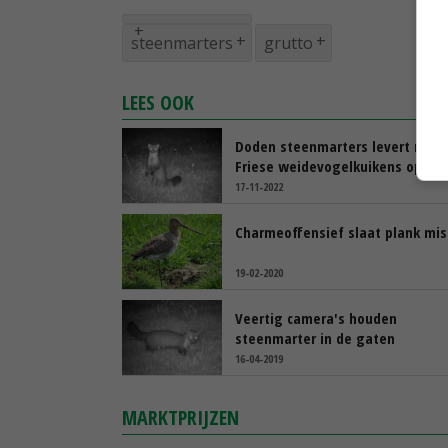
steenmarters
grutto
LEES OOK
Doden steenmarters levert meer
Friese weidevogelkuikens op
17-11-2022
Charmeoffensief slaat plank mis
19-02-2020
Veertig camera's houden
steenmarter in de gaten
16-04-2019
MARKTPRIJZEN