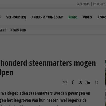
VACATURES
POAH-SHO
S
VEEHOUDERIJ
AKKER- & TUINBOUW
REGIO
VIDEO
PODC
WEST
REGIO ZUID
ehonderd steenmarters mogen
lpen
iese weidegebieden steenmarters worden gevangen en
gen het leegroven van hun nesten. Wel beperkt de