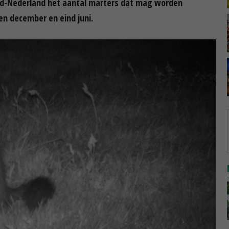
rd-Nederland het aantal marters dat mag worden
 december en eind juni.