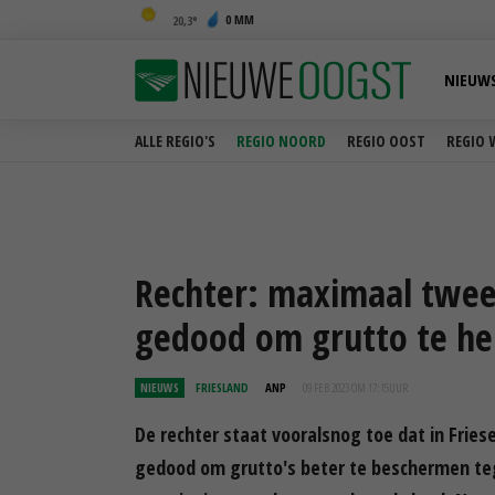
0 MM
20,3
NIEUW
ALLE REGIO'S
REGIO NOORD
REGIO OOST
REGIO 
Rechter: maximaal twe
gedood om grutto te he
NIEUWS
FRIESLAND
ANP
09 FEB 2023 OM 17:15
UUR
De rechter staat vooralsnog toe dat in Fr
gedood om grutto's beter te beschermen te