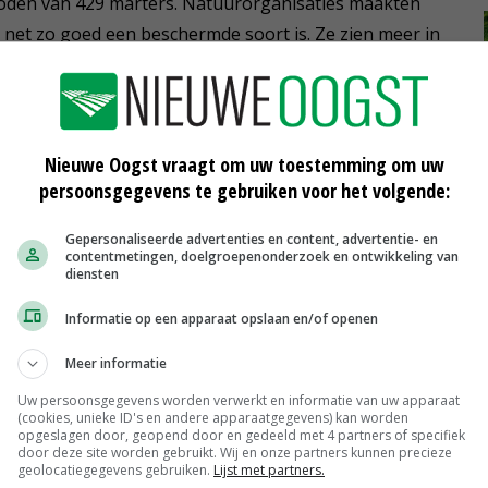
oden van 429 marters. Natuurorganisaties maakten
net zo goed een beschermde soort is. Ze zien meer in
an de leefomgeving van de weidevogels en de kwaliteit
den, stapten ze naar de rechter.
Nieuwe Oogst vraagt om uw toestemming om uw
eer Friese weidevogelkuikens op
persoonsgegevens te gebruiken voor het volgende:
het kort geding behandelde, is dat er 'de nodige
Gepersonaliseerde advertenties en content, advertentie- en
contentmetingen, doelgroepenonderzoek en ontwikkeling van
t wel nodig is dat de steenmarter wordt gedood om de
diensten
tto te verbeteren'. Ook stelt de rechter vast dat het
Informatie op een apparaat opslaan en/of openen
arterpopulatie in Friesland is gesteld. Daarom moet het
 worden 'gematigd'.
Meer informatie
Uw persoonsgegevens worden verwerkt en informatie van uw apparaat
ieve oordelen worden geveld.
(cookies, unieke ID's en andere apparaatgegevens) kan worden
opgeslagen door, geopend door en gedeeld met 4 partners of specifiek
door deze site worden gebruikt. Wij en onze partners kunnen precieze
geolocatiegegevens gebruiken.
Lijst met partners.