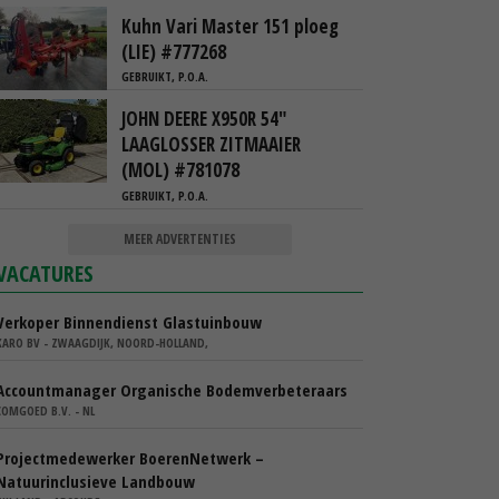
Kuhn Vari Master 151 ploeg
(LIE) #777268
GEBRUIKT, P.O.A.
JOHN DEERE X950R 54"
LAAGLOSSER ZITMAAIER
(MOL) #781078
GEBRUIKT, P.O.A.
MEER ADVERTENTIES
VACATURES
Verkoper Binnendienst Glastuinbouw
KARO BV - ZWAAGDIJK, NOORD-HOLLAND,
Accountmanager Organische Bodemverbeteraars
COMGOED B.V. - NL
Projectmedewerker BoerenNetwerk –
Natuurinclusieve Landbouw