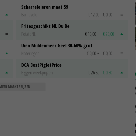
Scharreleieren maat 59
Barneveld
€ 12,00
€ 0,00
Fritesgeschikt NL Du Be
PotatoNL
€ 15,00
~
€ 23,00
Uien Middenmeer Geel 30-60% grof
Noteringen
€ 0,00
~
€ 0,00
DCA BestPigletPrice
Biggen weekprijzen
€ 26,50
€ 0,50
MEER MARKTPRIJZEN