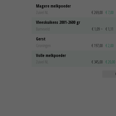
Magere melkpoeder
Zuivel NL
€ 269,00
€ 7,00
Vleeskuikens 2001-2600 gr
Barneveld
€ 1,09
~
€ 1,11
Gerst
Groningen
€ 197,00
€ 2,00
Volle melkpoeder
Zuivel NL
€ 345,00
€ 20,00