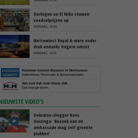
Oorlogen en El Niño stuwen
voedselprijzen op
VANDAAG, 15:04
Nettowinst Royal A-ware onder
druk ondanks hogere omzet
VANDAAG, 14:35
Huisman Gemert-Bouwen in Vertrouwen
Hallenbouw, Renovatie & Bouwmaterialen
Van oud dak naar nieuw dak
Dat energie levert.
NIEUWSTE VIDEO'S
Oekraïne-vlogger Kees
Huizinga: ‘Bezoek van de
ambassade mag zelf groente
plukken’