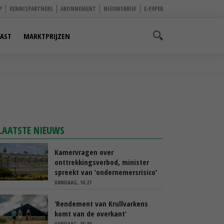
P
KENNISPARTNERS
ABONNEMENT
NIEUWSBRIEF
E-PAPER
AST
MARKTPRIJZEN
LAATSTE NIEUWS
Kamervragen over
onttrekkingsverbod, minister
spreekt van ‘ondernemersrisico’
VANDAAG, 16:27
‘Rendement van Krullvarkens
komt van de overkant’
VANDAAG, 15:30