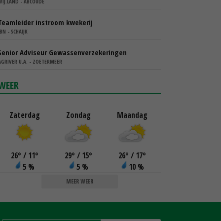
WIJ.LAND - ABCOUDE
Teamleider instroom kwekerij
IBN - SCHAIJK
Senior Adviseur Gewassenverzekeringen
AGRIVER U.A. - ZOETERMEER
WEER
Zaterdag
Zondag
Maandag
26
°
/ 11
°
29
°
/ 15
°
26
°
/ 17
°
5 %
5 %
10 %
MEER WEER