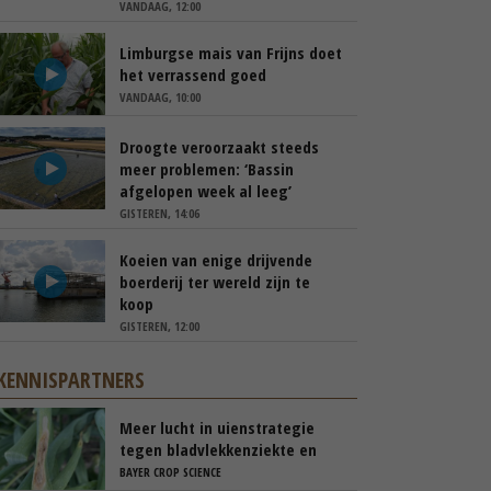
VANDAAG, 12:00
Limburgse mais van Frijns doet
het verrassend goed
VANDAAG, 10:00
Droogte veroorzaakt steeds
meer problemen: ‘Bassin
afgelopen week al leeg’
GISTEREN, 14:06
Koeien van enige drijvende
boerderij ter wereld zijn te
koop
GISTEREN, 12:00
KENNISPARTNERS
Meer lucht in uienstrategie
tegen bladvlekkenziekte en
stemphylium
BAYER CROP SCIENCE