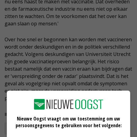
nu eens haast te maken met vaccinatie. Dat overheden
en de farmaceutische industrie nu eens niet op elkaar
zitten te wachten. Om te voorkomen dat het over kan
gaan slaan op mensen.'
Over hoe snel er begonnen kan worden met vaccineren
wordt onder deskundigen en in de politiek verschillend
gedacht. Volgens deskundigen van Universiteit Utrecht
zijn goede vaccinatieproeven belangrijk. Het risico
bestaat namelijk dat een vaccin eraan kan bijdragen dat
er 'verspreiding onder de radar' plaatsvindt. Dat is het
geval als vogelgriep niet opvalt omdat de symptomen
er niet zijn, maar de verspreiding ondertussen toch
plaatsvindt.
Bekijk meer over:
Nieuwe Oogst vraagt om uw toestemming om uw
persoonsgegevens te gebruiken voor het volgende:
vogelgriep
zoönosen