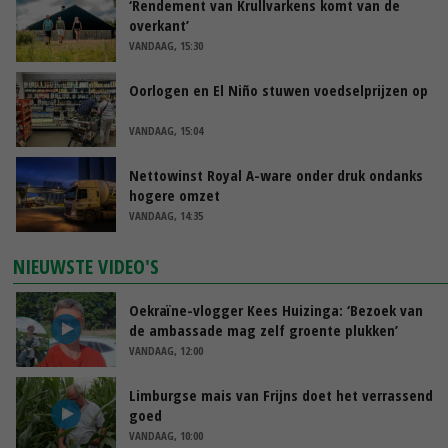
‘Rendement van Krullvarkens komt van de
overkant’
VANDAAG, 15:30
Oorlogen en El Niño stuwen voedselprijzen op
VANDAAG, 15:04
Nettowinst Royal A-ware onder druk ondanks
hogere omzet
VANDAAG, 14:35
NIEUWSTE VIDEO'S
Oekraïne-vlogger Kees Huizinga: ‘Bezoek van
de ambassade mag zelf groente plukken’
VANDAAG, 12:00
Limburgse mais van Frijns doet het verrassend
goed
VANDAAG, 10:00