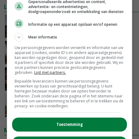
Gepersonaliseerde advertenties en content,
LEES OOK
advertentie- en contentmetingen,
doelgroepenonderzoek en ontwikkeling van diensten
Adema niet gerust op ontwikkeling
Informatie op een apparaat opslaan en/of openen
vogelgriep
28-01-2023
Meer informatie
Vogelgriep op eendenbedrijf met
Uw persoonsgegevens worden verwerkt en informatie van uw
ouderdieren in Nijkerk
apparaat (cookies, unieke ID's en andere apparaatgegevens)
kan worden opgeslagen door, geopend door en gedeeld met
26-01-2023
4 partners of specifiek door deze site worden gebruikt. Wij en
onze partners kunnen precieze geolocatiegegevens
gebruiken.
Lijst met partners.
Leghennenbedrijf in Abbega getroffen door
de vogelgriep
Bepaalde leveranciers kunnen uw persoonsgegevens
25-01-2023
verwerken op basis van gerechtvaardigd belang. U kunt
hiertegen bezwaar maken door uw opties hieronder te
beheren. Zoek onderaan deze pagina of in het sitemenu naar
Geen vogelgriepverspreiding aangetoond
een link om uw toestemming te beheren of in te trekken via de
tussen zoogdieren
privacy- en cookie-instellingen.
25-01-2023
Toestemming
MARKTPRIJZEN