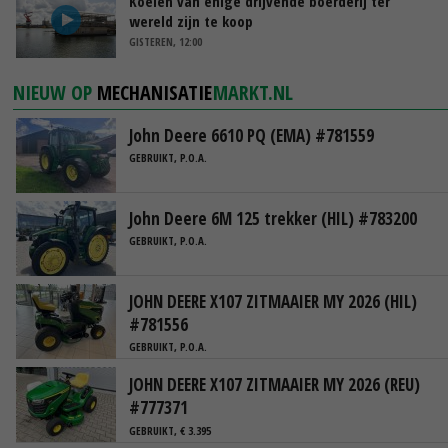
Koeien van enige drijvende boerderij ter
wereld zijn te koop
GISTEREN, 12:00
NIEUW OP
MECHANISATIE
MARKT.NL
John Deere 6610 PQ (EMA) #781559
GEBRUIKT, P.O.A.
John Deere 6M 125 trekker (HIL) #783200
GEBRUIKT, P.O.A.
JOHN DEERE X107 ZITMAAIER MY 2026 (HIL)
#781556
GEBRUIKT, P.O.A.
JOHN DEERE X107 ZITMAAIER MY 2026 (REU)
#777371
GEBRUIKT, € 3.395