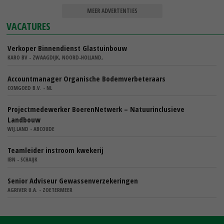
MEER ADVERTENTIES
VACATURES
Verkoper Binnendienst Glastuinbouw
KARO BV - ZWAAGDIJK, NOORD-HOLLAND,
Accountmanager Organische Bodemverbeteraars
COMGOED B.V. - NL
Projectmedewerker BoerenNetwerk – Natuurinclusieve
Landbouw
WIJ.LAND - ABCOUDE
Teamleider instroom kwekerij
IBN - SCHAIJK
Senior Adviseur Gewassenverzekeringen
AGRIVER U.A. - ZOETERMEER