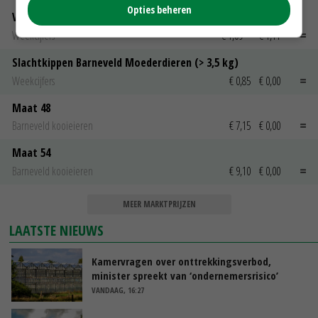
Opties beheren
Vleeskuikens Barneveld tot 2000 gr
Weekcijfers
€ 1,09
~
€ 1,11
Slachtkippen Barneveld Moederdieren (> 3,5 kg)
Weekcijfers
€ 0,85
€ 0,00
Maat 48
Barneveld kooieieren
€ 7,15
€ 0,00
Maat 54
Barneveld kooieieren
€ 9,10
€ 0,00
MEER MARKTPRIJZEN
LAATSTE NIEUWS
Kamervragen over onttrekkingsverbod,
minister spreekt van ‘ondernemersrisico’
VANDAAG, 16:27