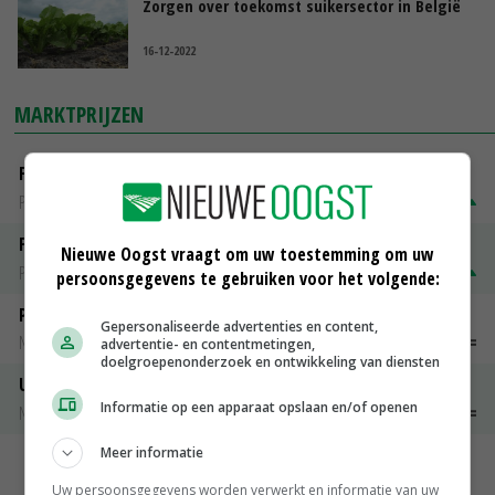
Zorgen over toekomst suikersector in België
16-12-2022
MARKTPRIJZEN
Fontane
PotatoNL
€ 15,00
~
€ 23,00
Fritesgeschikt NL Du Be
Nieuwe Oogst vraagt om uw toestemming om uw
PotatoNL
€ 15,00
~
€ 23,00
persoonsgegevens te gebruiken voor het volgende:
Peen
Gepersonaliseerde advertenties en content,
Noteringen
€ 26,00
~
€ 33,00
advertentie- en contentmetingen,
doelgroepenonderzoek en ontwikkeling van diensten
Uien Middenmeer Geel 30-60% grof
Informatie op een apparaat opslaan en/of openen
Noteringen
€ 0,00
~
€ 0,00
Meer informatie
MEER MARKTPRIJZEN
Uw persoonsgegevens worden verwerkt en informatie van uw