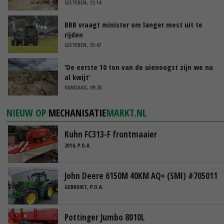
GISTEREN, 13:14
BBB vraagt minister om langer mest uit te
rijden
GISTEREN, 15:47
‘De eerste 10 ton van de uienoogst zijn we nu
al kwijt’
VANDAAG, 09:28
NIEUW OP
MECHANISATIE
MARKT.NL
Kuhn FC313-F frontmaaier
2014, P.O.A.
John Deere 6150M 40KM AQ+ (SMI) #705011
GEBRUIKT, P.O.A.
Pottinger Jumbo 8010L