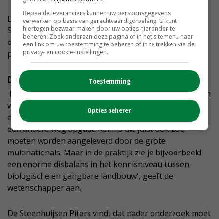
Bepaalde leveranciers kunnen uw persoonsgegevens
De boerenprotesten van afgelopen zomer ziet De
verwerken op basis van gerechtvaardigd belang. U kunt
hiertegen bezwaar maken door uw opties hieronder te
Steenhuijsen Piters als een uiting van radeloosheid,
beheren. Zoek onderaan deze pagina of in het sitemenu naar
een gebrek aan perspectief. En tegelijkertijd ook een
een link om uw toestemming te beheren of in te trekken via de
privacy- en cookie-instellingen.
protest dat een 'armzalige status quo' in stand houdt.
Disbalans in kennisniveau
Toestemming
'Het is een misvatting dat boeren niet duurzamer willen
worden, maar dat kan alleen als je keuzevrijheid hebt
Opties beheren
en evenveel steun en kennis krijgt aangeboden als je
een andere weg opgaat. Kennis die juist ook zou
moeten worden aangeleverd door de grote
multinationals. Maar in de praktijk zie je bijvoorbeeld
een enorme disbalans in het kennisniveau tussen
biologische en gangbare landbouw', geeft de
wetenschapper aan.
De Steenhuijsen Piters vindt dat nader onderzoek moet