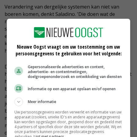
Verandering van dergelijke systemen kan niet van
boeren komen, denkt Saladino. 'Die doen wat de
maatschappij van ze vraagt, velen zitten klem in het
systeem. Ze kunnen de zaden zelf niet vermeerderen
en zijn afhankelijk van deze producenten. Al zijn er
kleinere, onafhankelijke boeren die meer flexibiliteit
Nieuwe Oogst vraagt om uw toestemming om uw
hebben en daar ook gebruik van maken.'
persoonsgegevens te gebruiken voor het volgende:
De Steenhuijsen Piters betoogt een kritische kijk op
Gepersonaliseerde advertenties en content,
advertentie- en contentmetingen,
het huidige agrarische model. 'Je kunt je afvragen of dit
doelgroepenonderzoek en ontwikkeling van diensten
het enige denkbare bedrijfsmodel is. Neem Cargill, dat
bedrijf zit niet alleen aan de input- maar ook aan de
Informatie op een apparaat opslaan en/of openen
afnamekant. Dat klinkt ongezond. Het verbaast me dat
Meer informatie
je daar vanuit de sector weinig over hoort. Met alle
begrip voor het lastige parket waarin boeren zitten,
Uw persoonsgegevens worden verwerkt en informatie van uw
apparaat (cookies, unieke ID's en andere apparaatgegevens)
maar het lijkt op tunnelvisie. Velen beseffen niet dat ze
kan worden opgeslagen door, geopend door en gedeeld met
meer keuzevrijheid nodig hebben, maar deze vanwege
4 partners of specifiek door deze site worden gebruikt. Wij en
onze partners kunnen precieze geolocatiegegevens
dominante partijen niet krijgen.'
gebruiken.
Lijst met partners.