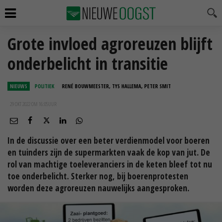
Grote invloed agroreuzen blijft
onderbelicht in transitie
NIEUWS
POLITIEK
RENÉ BOUWMEESTER, TYS HALLEMA, PETER SMIT
29 OKT 2022 OM 16:05
UUR
In de discussie over een beter verdienmodel voor boeren
en tuinders zijn de supermarkten vaak de kop van jut. De
rol van machtige toeleveranciers in de keten bleef tot nu
toe onderbelicht. Sterker nog, bij boerenprotesten
worden deze agroreuzen nauwelijks aangesproken.