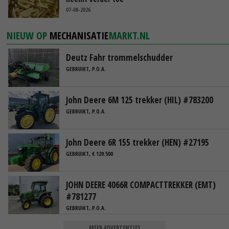
07-08-2026
NIEUW OP
MECHANISATIE
MARKT.NL
Deutz Fahr trommelschudder
GEBRUIKT, P.O.A.
John Deere 6M 125 trekker (HIL) #783200
GEBRUIKT, P.O.A.
John Deere 6R 155 trekker (HEN) #27195
GEBRUIKT, € 129.500
JOHN DEERE 4066R COMPACTTREKKER (EMT)
#781277
GEBRUIKT, P.O.A.
MEER ADVERTENTIES