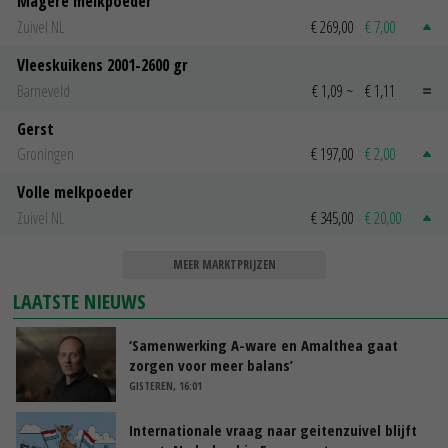
Magere melkpoeder
Zuivel NL
€ 269,00
€ 7,00
Vleeskuikens 2001-2600 gr
Barneveld
€ 1,09
~
€ 1,11
Gerst
Groningen
€ 197,00
€ 2,00
Volle melkpoeder
Zuivel NL
€ 345,00
€ 20,00
MEER MARKTPRIJZEN
LAATSTE NIEUWS
‘Samenwerking A-ware en Amalthea gaat
zorgen voor meer balans’
GISTEREN, 16:01
Internationale vraag naar geitenzuivel blijft