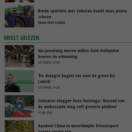
Brede spuitmix met Soberan houdt mais prima
schoon
BAYER CROP SCIENCE
MEEST GELEZEN
Na jarenlang meten willen Zuid-Hollandse
boeren nu erkenning
GISTEREN, 07:00
‘De droogte begint ver voor de grens bij
Lobith’
GISTEREN, 11:00
Oekraïne-vlogger Kees Huizinga: ‘Bezoek van
de ambassade mag zelf groente plukken’
07-08-2026
Aandeel China in wereldwijde fritesexport
neemt verder toe