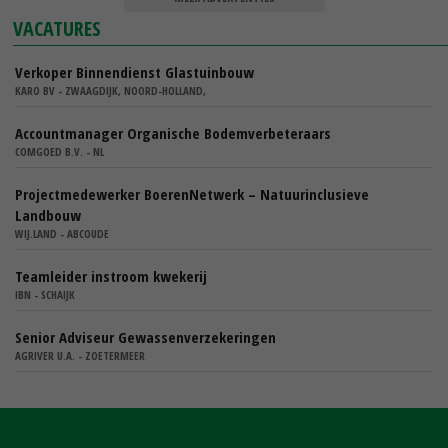
VACATURES
Verkoper Binnendienst Glastuinbouw
KARO BV - ZWAAGDIJK, NOORD-HOLLAND,
Accountmanager Organische Bodemverbeteraars
COMGOED B.V. - NL
Projectmedewerker BoerenNetwerk – Natuurinclusieve
Landbouw
WIJ.LAND - ABCOUDE
Teamleider instroom kwekerij
IBN - SCHAIJK
Senior Adviseur Gewassenverzekeringen
AGRIVER U.A. - ZOETERMEER