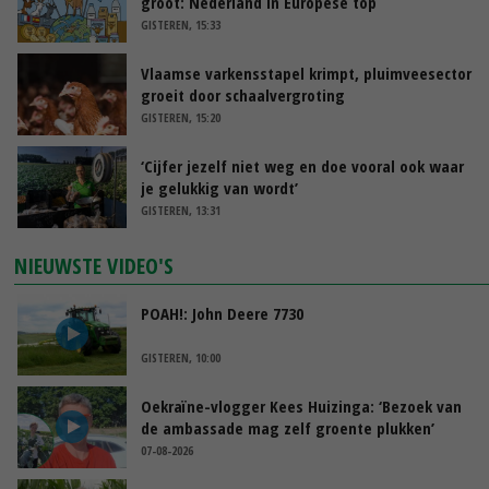
groot: Nederland in Europese top
GISTEREN, 15:33
Vlaamse varkensstapel krimpt, pluimveesector
groeit door schaalvergroting
GISTEREN, 15:20
‘Cijfer jezelf niet weg en doe vooral ook waar
je gelukkig van wordt’
GISTEREN, 13:31
NIEUWSTE VIDEO'S
POAH!: John Deere 7730
GISTEREN, 10:00
Oekraïne-vlogger Kees Huizinga: ‘Bezoek van
de ambassade mag zelf groente plukken’
07-08-2026