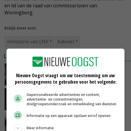
en lid van de raad van commissarissen van
Woningborg.
Bekijk meer over:
ministerie van LNV
kabinet
LEES OOK
Adema: 'Stikstofaanpak is zaak hele
samenleving'
Nieuwe Oogst vraagt om uw toestemming om uw
03-10-2022
persoonsgegevens te gebruiken voor het volgende:
Piet Adema nieuwe minister van LNV
Gepersonaliseerde advertenties en content,
advertentie- en contentmetingen,
doelgroepenonderzoek en ontwikkeling van diensten
03-10-2022
Informatie op een apparaat opslaan en/of openen
ChristenUnie maakt maandag nieuwe
landbouwminister bekend
Meer informatie
01-10-2022