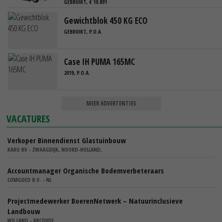
GEBRUIKT, € 10.891
Gewichtblok 450 KG ECO
GEBRUIKT, P.O.A.
Case IH PUMA 165MC
2019, P.O.A.
MEER ADVERTENTIES
VACATURES
Verkoper Binnendienst Glastuinbouw
KARO BV - ZWAAGDIJK, NOORD-HOLLAND,
Accountmanager Organische Bodemverbeteraars
COMGOED B.V. - NL
Projectmedewerker BoerenNetwerk – Natuurinclusieve
Landbouw
WIJ.LAND - ABCOUDE