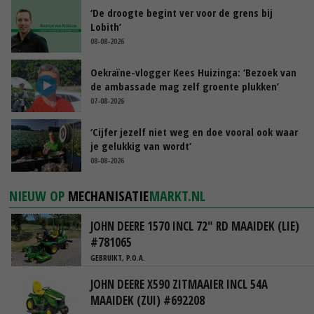
‘De droogte begint ver voor de grens bij
Lobith’
08-08-2026
Oekraïne-vlogger Kees Huizinga: ‘Bezoek van
de ambassade mag zelf groente plukken’
07-08-2026
‘Cijfer jezelf niet weg en doe vooral ook waar
je gelukkig van wordt’
08-08-2026
NIEUW OP
MECHANISATIE
MARKT.NL
JOHN DEERE 1570 INCL 72" RD MAAIDEK (LIE)
#781065
GEBRUIKT, P.O.A.
JOHN DEERE X590 ZITMAAIER INCL 54A
MAAIDEK (ZUI) #692208