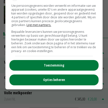
Uw persoonsgegevens worden verwerkt en informatie van uw
apparaat (cookies, unieke ID's en andere apparaatgegevens)
LNV zoekt boeren en tuinders voor online
kan worden opgeslagen door, geopend door en gedeeld met
denktank
4 partners of specifiek door deze site worden gebruikt. Wij en
30-09-2022
onze partners kunnen precieze geolocatiegegevens
gebruiken.
Lijst met partners.
Bepaalde leveranciers kunnen uw persoonsgegevens
MARKTPRIJZEN
verwerken op basis van gerechtvaardigd belang. U kunt
hiertegen bezwaar maken door uw opties hieronder te
beheren. Zoek onderaan deze pagina of in het sitemenu naar
Magere melkpoeder
een link om uw toestemming te beheren of in te trekken via de
privacy- en cookie-instellingen.
Zuivel NL
€ 269,00
€ 7,00
Vleeskuikens 2001-2600 gr
Toestemming
Barneveld
€ 1,09
~
€ 1,11
Gerst
Opties beheren
Groningen
€ 197,00
€ 2,00
Volle melkpoeder
Zuivel NL
€ 345,00
€ 20,00