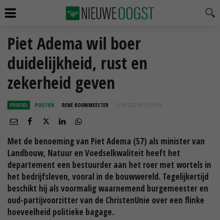
Piet Adema wil boer
duidelijkheid, rust en
zekerheid geven
PROFIEL
POLITIEK
RENÉ BOUWMEESTER
03 OKT 2022 OM 13:57
UUR
Met de benoeming van Piet Adema (57) als minister van
Landbouw, Natuur en Voedselkwaliteit heeft het
departement een bestuurder aan het roer met wortels in
het bedrijfsleven, vooral in de bouwwereld. Tegelijkertijd
beschikt hij als voormalig waarnemend burgemeester en
oud-partijvoorzitter van de ChristenUnie over een flinke
hoeveelheid politieke bagage.