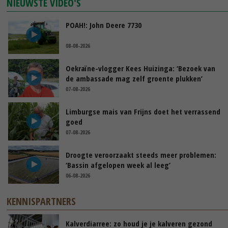
NIEUWSTE VIDEO'S
POAH!: John Deere 7730
08-08-2026
Oekraïne-vlogger Kees Huizinga: ‘Bezoek van
de ambassade mag zelf groente plukken’
07-08-2026
Limburgse mais van Frijns doet het verrassend
goed
07-08-2026
Droogte veroorzaakt steeds meer problemen:
‘Bassin afgelopen week al leeg’
06-08-2026
KENNISPARTNERS
Kalverdiarree: zo houd je je kalveren gezond