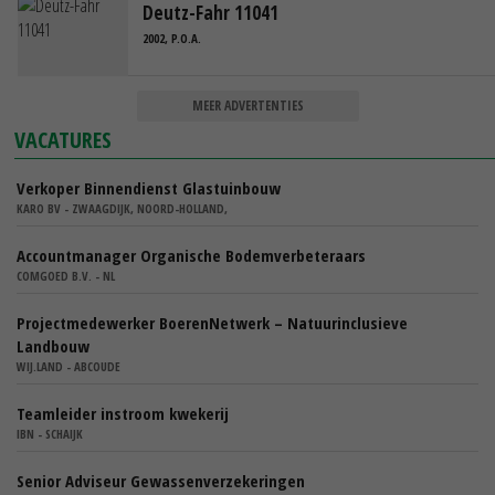
Deutz-Fahr 11041
2002, P.O.A.
MEER ADVERTENTIES
VACATURES
Verkoper Binnendienst Glastuinbouw
KARO BV - ZWAAGDIJK, NOORD-HOLLAND,
Accountmanager Organische Bodemverbeteraars
COMGOED B.V. - NL
Projectmedewerker BoerenNetwerk – Natuurinclusieve
Landbouw
WIJ.LAND - ABCOUDE
Teamleider instroom kwekerij
IBN - SCHAIJK
Senior Adviseur Gewassenverzekeringen