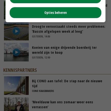
Limburgse mais van Frijns doet het verrassend
goed
Opties beheren
VANDAAG, 10:00
Droogte veroorzaakt steeds meer problemen:
‘Bassin afgelopen week al leeg’
GISTEREN, 14:06
Koeien van enige drijvende boerderij ter
wereld zijn te koop
GISTEREN, 12:00
KENNISPARTNERS
Bij CONO aan tafel: De stap naar de nieuwe
tijd
CONO KAASMAKERS
‘Meeldauw kan ons zomaar weer eens
verrassen’