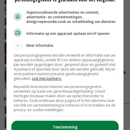
te steunen
VANDAAG, 12:29
Gepersonaliseerde advertenties en content,
advertentie- en contentmetingen,
doelgroepenonderzoek en ontwikkeling van diensten
Oekraïne-vlogger Kees Huizinga: ‘Bezoek van
de ambassade mag zelf groente plukken’
Informatie op een apparaat opslaan en/of openen
VANDAAG, 12:00
Meer informatie
Ministerie zoekt tweehonderd agrariërs die
mee willen denken
Uw persoonsgegevens worden verwerkt en informatie van uw
VANDAAG, 11:34
apparaat (cookies, unieke ID's en andere apparaatgegevens)
kan worden opgeslagen door, geopend door en gedeeld met
4 partners of specifiek door deze site worden gebruikt. Wij en
Droogte zet Britse melkveehouderij onder druk
onze partners kunnen precieze geolocatiegegevens
gebruiken.
Lijst met partners.
VANDAAG, 11:04
Bepaalde leveranciers kunnen uw persoonsgegevens
verwerken op basis van gerechtvaardigd belang. U kunt
hiertegen bezwaar maken door uw opties hieronder te
NIEUWSTE VIDEO'S
beheren. Zoek onderaan deze pagina of in het sitemenu naar
een link om uw toestemming te beheren of in te trekken via de
privacy- en cookie-instellingen.
Oekraïne-vlogger Kees Huizinga: ‘Bezoek van
de ambassade mag zelf groente plukken’
VANDAAG, 12:00
Toestemming