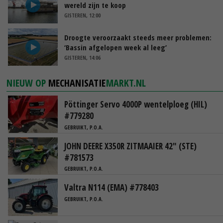
wereld zijn te koop
GISTEREN, 12:00
Droogte veroorzaakt steeds meer problemen:
‘Bassin afgelopen week al leeg’
GISTEREN, 14:06
NIEUW OP
MECHANISATIE
MARKT.NL
Pöttinger Servo 4000P wentelploeg (HIL)
#779280
GEBRUIKT, P.O.A.
JOHN DEERE X350R ZITMAAIER 42" (STE)
#781573
GEBRUIKT, P.O.A.
Valtra N114 (EMA) #778403
GEBRUIKT, P.O.A.