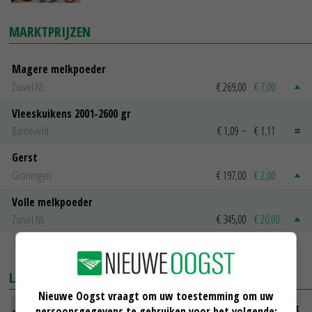
MARKTPRIJZEN
Magere melkpoeder
Zuivel NL
€ 269,00
€ 7,00
Vleeskuikens 2001-2600 gr
Barneveld
€ 1,09
~
€ 1,11
Gerst
Groningen
€ 197,00
€ 2,00
Volle melkpoeder
Zuivel NL
€ 345,00
€ 20,00
MEER MARKTPRIJZEN
LAATSTE NIEUWS
Nieuwe Oogst vraagt om uw toestemming om uw
LTO en NAJK roepen leden op Brabants protest
persoonsgegevens te gebruiken voor het volgende: