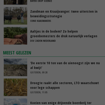
BAYER CROP SCIENCE
Zandman en Kraaijvanger: twee uitersten in
beweidingsstrategie
CONO KAASMAKERS
Aaltjes in de bodem? Zo helpen
groenbemesters de druk natuurlijk verlagen
DSV ZADEN NEDERLAND
MEEST GELEZEN
‘De eerste 10 ton van de uienoogst zijn we nu
al kwijt’
GISTEREN, 09:28
Droogte raakt alle sectoren, LTO waarschuwt
voor lege schappen
GISTEREN, 11:05
Koeien van enige drijvende boerderij ter