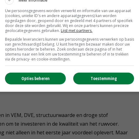
Meer informatie
Uw persoonsgegevens worden verwerkt en informatie van uw apparaat
(cookies, unieke ID's en andere apparaatgegevens) kan worden
opgeslagen door, geopend door en gedeeld met 4 partners of specifiek
door deze site worden gebruikt. Wij en onze partners kunnen precieze
geolocatiegegevens gebruiken.
Lijst met partners.
Bepaalde leveranciers kunnen uw persoonsgegevens verwerken op basis
van gerechtvaardigd belang. U kunt hiertegen bezwaar maken door uw
opties hieronder te beheren. Zoek onderaan deze pagina of in het
sitemenu naar een link om uw toestemming te beheren of in te trekken
via de privacy- en cookie-instellingen.
Opties beheren
Toestemming
en in VEM, DVE, structuurwaarde en droge stof
 om te investeren in de kwaliteit van het ruwvoer.
g niet alleen in het eerste jaar voordeel oplevert. Maar