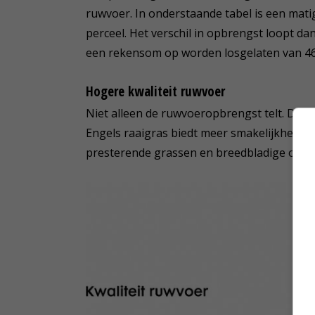
ruwvoer. In onderstaande tabel is een mat
perceel. Het verschil in opbrengst loopt da
een rekensom op worden losgelaten van 46
Hogere kwaliteit ruwvoer
Niet alleen de ruwvoeropbrengst telt. Dit
Engels raaigras biedt meer smakelijkheid 
presterende grassen en breedbladige onkr