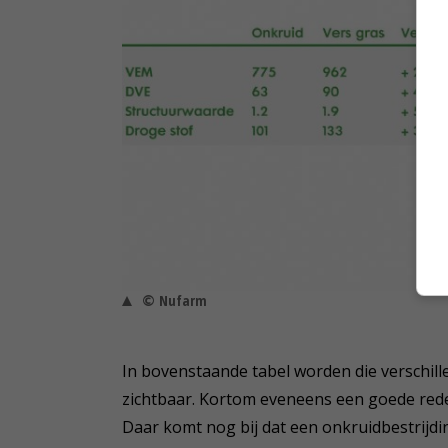
© Nufarm
In bovenstaande tabel worden die verschill
zichtbaar. Kortom eveneens een goede reden
Daar komt nog bij dat een onkruidbestrijdin