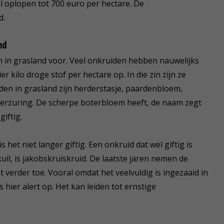
l oplopen tot 700 euro per hectare. De
d.
nd
n in grasland voor. Veel onkruiden hebben nauwelijks
kilo droge stof per hectare op. In die zin zijn ze
iden in grasland zijn herderstasje, paardenbloem,
derzuring. De scherpe boterbloem heeft, de naam zegt
giftig.
is het niet langer giftig. Een onkruid dat wel giftig is
kuil, is jakobskruiskruid. De laatste jaren nemen de
verder toe. Vooral omdat het veelvuldig is ingezaaid in
 hier alert op. Het kan leiden tot ernstige