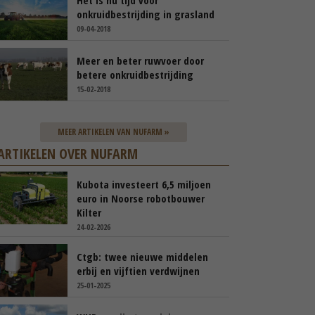
Het is nu tijd voor
onkruidbestrijding in grasland
09-04-2018
Meer en beter ruwvoer door
betere onkruidbestrijding
15-02-2018
MEER ARTIKELEN VAN NUFARM »
ARTIKELEN OVER NUFARM
Kubota investeert 6,5 miljoen
euro in Noorse robotbouwer
Kilter
24-02-2026
Ctgb: twee nieuwe middelen
erbij en vijftien verdwijnen
25-01-2025