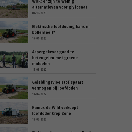
WUR: er zijn te weinig
alternatieven voor glyfosaat
04-10-2023
Elektrische loofdoding kans in
bollenteelt?
17-01-2023
Aspergekever goed te
beteugelen met groene
middelen
15-08-2022
Geleidingsvloeistof spaart
vermogen bij loofdoden
14-07-2022
Kamps de Wild verkoopt
loofdoder Crop.Zone
18-02-2022