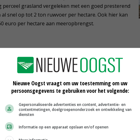
ig perceel grasland vergeleken met een goed presterend
n al snel op tot 2 ton ruwvoer per hectare. Ook hier kan
0 euro per hectare aan meeropbrengst.
 geldt zeker ook voor de voederwaarde. Hoogwaardig
en een hogere voederwaarde vergeleken met slecht
uiden als paardenbloem en herderstasje.
Nieuwe Oogst vraagt om uw toestemming om uw
persoonsgegevens te gebruiken voor het volgende:
Gepersonaliseerde advertenties en content, advertentie- en
contentmetingen, doelgroepenonderzoek en ontwikkeling van
diensten
Informatie op een apparaat opslaan en/of openen