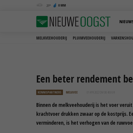
0 MM
21
NIEUW
MELKVEEHOUDERIJ
PLUIMVEEHOUDERIJ
VARKENSHOU
Een beter rendement beg
KENNISPARTNERS
MELKVEE
01 APR 2022 OM 08:40
UUR
Binnen de melkveehouderij is het voer verui
krachtvoer drukken zwaar op de kostprijs. E
verminderen, is het verhogen van de ruwvoer