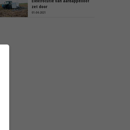
Elektrocutie van aardappelloof
zet door
01-04-2021