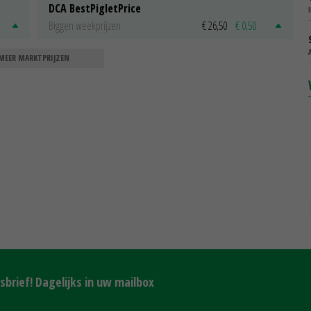
DCA BestPigletPrice
Biggen weekprijzen
€ 26,50
€ 0,50
MEER MARKTPRIJZEN
brief! Dagelijks in uw mailbox