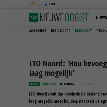
0 MM
21,5
NIEUW
ALLE REGIO'S
REGIO NOORD
REGIO OOST
REGIO 
LTO Noord: 'Hou bevoeg
laag mogelijk'
NIEUWS
GELDERLAND
TYS HALLEMA
14 JAN 2022 OM 09:48
UUR
LTO Noord vindt dat provincie Gelderland be
laag mogelijk moet houden. Dat stelt de agr