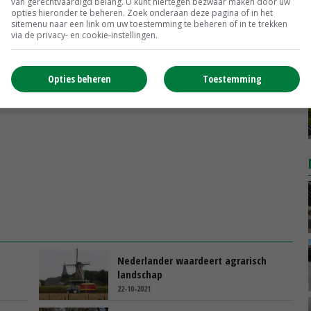
 hoe dit landschappelijk kan worden ingepast en welke
van gerechtvaardigd belang. U kunt hiertegen bezwaar maken door uw
opties hieronder te beheren. Zoek onderaan deze pagina of in het
ppelijke versterking.
sitemenu naar een link om uw toestemming te beheren of in te trekken
via de privacy- en cookie-instellingen.
 er goed aan zou doen om de mogelijkheden van agrarisch
Opties beheren
Toestemming
 naar heel Gelderland. 'Zodat alle boeren de
maken. Dan hoeft het niet, maar kan het wel. Vrijwillig
Nederlander waardeert agrarisch
landschap
22-10-2021