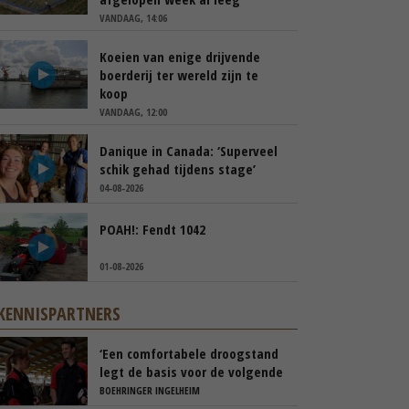
VANDAAG, 14:06
Koeien van enige drijvende
boerderij ter wereld zijn te
koop
VANDAAG, 12:00
Danique in Canada: ‘Superveel
schik gehad tijdens stage’
04-08-2026
POAH!: Fendt 1042
01-08-2026
KENNISPARTNERS
‘Een comfortabele droogstand
legt de basis voor de volgende
lactatie’
BOEHRINGER INGELHEIM