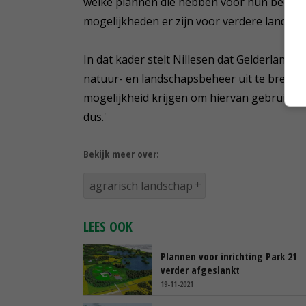
welke plannen die hebben voor hun bedrijf,
mogelijkheden er zijn voor verdere landscha
In dat kader stelt Nillesen dat Gelderland
natuur- en landschapsbeheer uit te breiden
mogelijkheid krijgen om hiervan gebruik te 
dus.'
Bekijk meer over:
agrarisch landschap
LEES OOK
Plannen voor inrichting Park 21
verder afgeslankt
19-11-2021