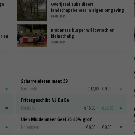
ge
Overijssel subsidieert
landschapsbeheer in eigen omgeving
02-06-2021
Brabantse burger wil lowtech en
r en
kleinschalig
30-04-2021
Scharreleieren maat 59
Barneveld
€ 12,00
€ 0,00
Fritesgeschikt NL Du Be
PotatoNL
€ 15,00
~
€ 23,00
Uien Middenmeer Geel 30-60% grof
Noteringen
€ 0,00
~
€ 0,00