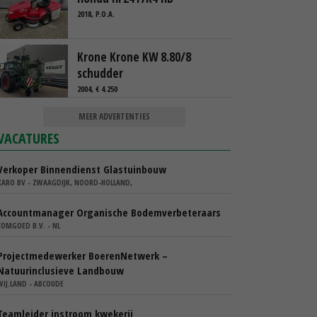
2018, P.O.A.
Krone Krone KW 8.80/8
schudder
2004, € 4.250
MEER ADVERTENTIES
VACATURES
Verkoper Binnendienst Glastuinbouw
KARO BV - ZWAAGDIJK, NOORD-HOLLAND,
Accountmanager Organische Bodemverbeteraars
COMGOED B.V. - NL
Projectmedewerker BoerenNetwerk –
Natuurinclusieve Landbouw
WIJ.LAND - ABCOUDE
Teamleider instroom kwekerij