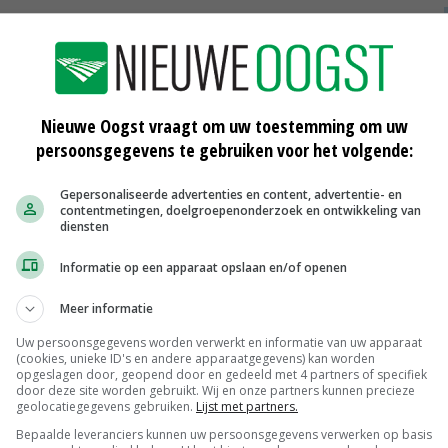
chapsbeleid zijn de grote opgaven die er liggen en die
 regie vanuit de provincie nodig, is het idee. Momenteel
schappen gevoerd. Het idee is om te werken aan de
schap.
Nieuwe Oogst vraagt om uw toestemming om uw
persoonsgegevens te gebruiken voor het volgende:
 landschappelijke kernkwaliteiten voor heel Gelderland
n van deze kwaliteiten kan vervolgens het beste
Gepersonaliseerde advertenties en content, advertentie- en
contentmetingen, doelgroepenonderzoek en ontwikkeling van
ebiedsgerichte aanpak.
diensten
Informatie op een apparaat opslaan en/of openen
nodig om bepaalde ingrepen niet toe te staan, maar bij het
 alleen maar dingen te verbieden. Daar wordt het
Meer informatie
illesen.
Uw persoonsgegevens worden verwerkt en informatie van uw apparaat
(cookies, unieke ID's en andere apparaatgegevens) kan worden
opgeslagen door, geopend door en gedeeld met 4 partners of specifiek
door deze site worden gebruikt. Wij en onze partners kunnen precieze
geolocatiegegevens gebruiken.
Lijst met partners.
gebaat door met (agrarisch) ondernemers te kijken
Bepaalde leveranciers kunnen uw persoonsgegevens verwerken op basis