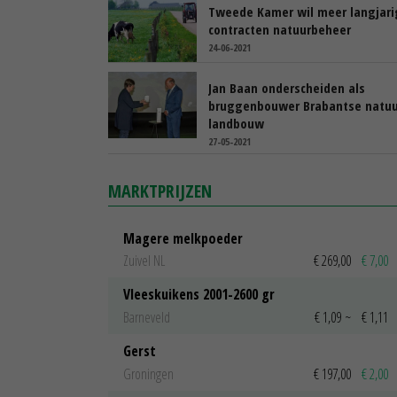
Tweede Kamer wil meer langjari
contracten natuurbeheer
24-06-2021
Jan Baan onderscheiden als
bruggenbouwer Brabantse natuu
landbouw
27-05-2021
MARKTPRIJZEN
Magere melkpoeder
Zuivel NL
€ 269,00
€ 7,00
Vleeskuikens 2001-2600 gr
Barneveld
€ 1,09
~
€ 1,11
Gerst
Groningen
€ 197,00
€ 2,00