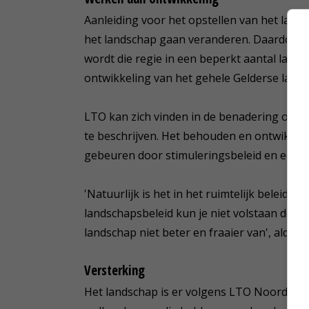
Aanleiding voor het opstellen van het lands
het landschap gaan veranderen. Daardoor is
wordt die regie in een beperkt aantal land
ontwikkeling van het gehele Gelderse land
LTO kan zich vinden in de benadering om de
te beschrijven. Het behouden en ontwikkele
gebeuren door stimuleringsbeleid en een g
'Natuurlijk is het in het ruimtelijk beleid 
landschapsbeleid kun je niet volstaan door
landschap niet beter en fraaier van', aldus N
Versterking
Het landschap is er volgens LTO Noord bij 