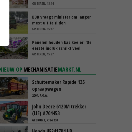
GISTEREN, 13:14
BBB vraagt minister om langer
mest uit te rijden
GISTEREN, 15:47
Panelen houden kas koeler: ‘De
eerste indruk schrikt veel
tuinders af’
GISTEREN, 15:27
NIEUW OP
MECHANISATIE
MARKT.NL
Schuitemaker Rapide 135
opraapwagen
2004, P.O.A.
John Deere 6120M trekker
(LIE) #704453
GEBRUIKT, € 84.250
Honda HF2417K4 HB