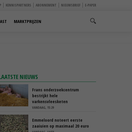
P
KENNISPARTNERS
ABONNEMENT
NIEUWSBRIEF
E-PAPER
AST
MARKTPRIJZEN
LAATSTE NIEUWS
Frans onderzoekcentrum
bestrijkt hele
varkensvleesketen
VANDAAG, 15:29
Emmeloord noteert eerste
zaaiuien op maximaal 20 euro
VANDAAG, 14:59