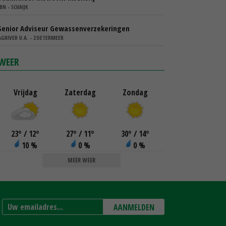
IBN - SCHAIJK
Senior Adviseur Gewassenverzekeringen
AGRIVER U.A. - ZOETERMEER
WEER
Vrijdag
Zaterdag
Zondag
23
°
/ 12
°
27
°
/ 11
°
30
°
/ 14
°
10 %
0 %
0 %
MEER WEER
AANMELDEN