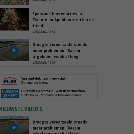
Spontane boerenacties in
Twente en Apeldoorn zetten de
trend
VANDAAG, 14:48
Droogte veroorzaakt steeds
meer problemen: ‘Bassin
afgelopen week al leeg’
VANDAAG, 14:06
Van oud dak naar nieuw dak
Dat energie levert.
Huisman Gemert-Bouwen in Vertrouwen
Hallenbouw, Renovatie & Bouwmaterialen
NIEUWSTE VIDEO'S
Droogte veroorzaakt steeds
meer problemen: ‘Bassin
afgelopen week al leeg’