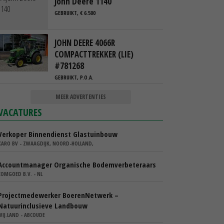
John Deere 1140
GEBRUIKT, € 6.500
JOHN DEERE 4066R
COMPACTTREKKER (LIE)
#781268
GEBRUIKT, P.O.A.
MEER ADVERTENTIES
VACATURES
Verkoper Binnendienst Glastuinbouw
KARO BV - ZWAAGDIJK, NOORD-HOLLAND,
Accountmanager Organische Bodemverbeteraars
COMGOED B.V. - NL
Projectmedewerker BoerenNetwerk –
Natuurinclusieve Landbouw
WIJ.LAND - ABCOUDE