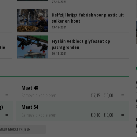
27-12-2021
Delfzijl krijgt fabriek voor plastic uit
l
suiker en hout
13-12-2021
Fryslân verbiedt glyfosaat op
tie
pachtgronden
30-11-2021
Maat 48
Barneveld kooieieren
€ 7,15
€ 0,00
g)
Maat 54
Barneveld kooieieren
€ 9,10
€ 0,00
MEER MARKTPRIJZEN