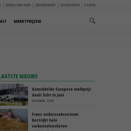
P
KENNISPARTNERS
ABONNEMENT
NIEUWSBRIEF
E-PAPER
AST
MARKTPRIJZEN
LAATSTE NIEUWS
Gemiddelde Europese melkprijs
daalt licht in juni
GISTEREN, 17:04
Frans onderzoekcentrum
bestrijkt hele
varkensvleesketen