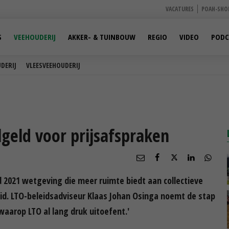
VACATURES
POAH-SHO
S
VEEHOUDERIJ
AKKER- & TUINBOUW
REGIO
VIDEO
PODC
DERIJ
VLEESVEEHOUDERIJ
geld voor prijsafspraken
 2021 wetgeving die meer ruimte biedt aan collectieve
d. LTO-beleidsadviseur Klaas Johan Osinga noemt de stap
waarop LTO al lang druk uitoefent.'