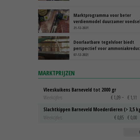
Marktprogramma voor beter
verdienmodel duurzamer voedse
21-12-2021
Doorlaatbare tegelvloer biedt
perspectief voor ammoniakreduc
07-12-2021
MARKTPRIJZEN
Vleeskuikens Barneveld tot 2000 gr
Weekcijfers
€ 1,09
~
€ 1,11
Slachtkippen Barneveld Moederdieren (> 3,5 k
Weekcijfers
€ 0,85
€ 0,00