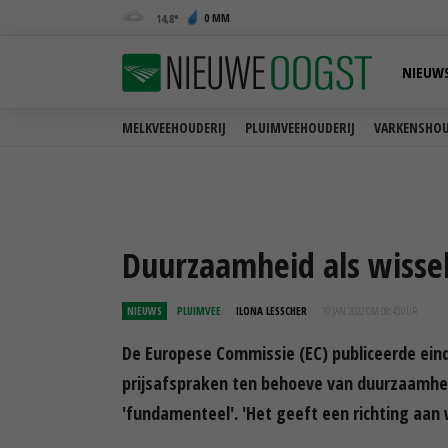
0 MM
14,8
NIEUW
MELKVEEHOUDERIJ
PLUIMVEEHOUDERIJ
VARKENSHOU
Duurzaamheid als wissel
NIEUWS
PLUIMVEE
ILONA LESSCHER
10 JAN 2022 OM 08:43
UUR
De Europese Commissie (EC) publiceerde eind
prijsafspraken ten behoeve van duurzaamhei
'fundamenteel'. 'Het geeft een richting aan 