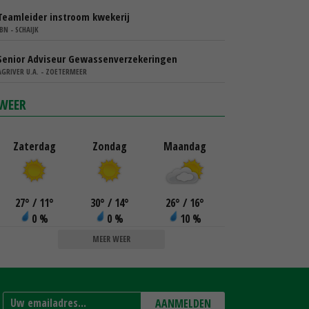
Teamleider instroom kwekerij
IBN - SCHAIJK
Senior Adviseur Gewassenverzekeringen
AGRIVER U.A. - ZOETERMEER
WEER
Zaterdag
Zondag
Maandag
27
°
/ 11
°
30
°
/ 14
°
26
°
/ 16
°
0 %
0 %
10 %
MEER WEER
AANMELDEN