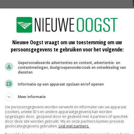
 kleiner wordt. Een boer komt hierdoor steeds vaker
egt Osinga. Schaalvergroting was daarop vaak het
Nieuwe Oogst vraagt om uw toestemming om uw
persoonsgegevens te gebruiken voor het volgende:
dt boeren de mogelijkheid samen te werken in
Gepersonaliseerde advertenties en content, advertentie- en
e varkenshouderij) en andere ketenpartijen in
contentmetingen, doelgroepenonderzoek en ontwikkeling van
ZuivelNL. Osinga: 'Daar liggen kansen voor duurzame
diensten
Informatie op een apparaat opslaan en/of openen
Meer informatie
af te wegen tegen het verlies aan mededinging noemt
thema waar LTO zich al lang hard voor maakt. LTO stond
Uw persoonsgegevens worden verwerkt en informatie van uw apparaat
(cookies, unieke ID's en andere apparaatgegevens) kan worden
r daarin komt wat verandering.
opgeslagen door, geopend door en gedeeld met 4 partners of specifiek
door deze site worden gebruikt. Wij en onze partners kunnen precieze
geolocatiegegevens gebruiken.
Lijst met partners.