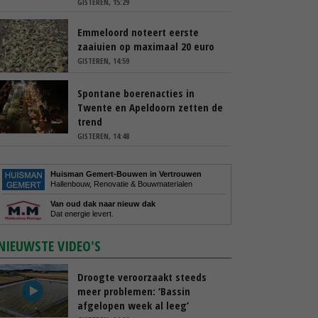
GISTEREN, 15:29
Emmeloord noteert eerste
zaaiuien op maximaal 20 euro
GISTEREN, 14:59
Spontane boerenacties in
Twente en Apeldoorn zetten de
trend
GISTEREN, 14:48
Huisman Gemert-Bouwen in Vertrouwen
Hallenbouw, Renovatie & Bouwmaterialen
Van oud dak naar nieuw dak
Dat energie levert.
NIEUWSTE VIDEO'S
Droogte veroorzaakt steeds
meer problemen: ‘Bassin
afgelopen week al leeg’