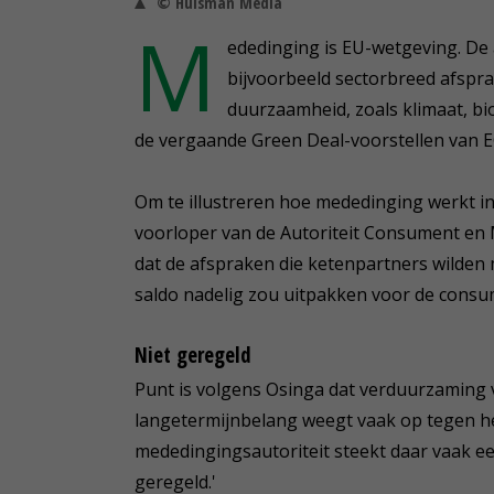
© Huisman Media
M
ededinging is EU-wetgeving. De
bijvoorbeeld sectorbreed afspr
duurzaamheid, zoals klimaat, bio
de vergaande Green Deal-voorstellen van 
Om te illustreren hoe mededinging werkt in
voorloper van de Autoriteit Consument en M
dat de afspraken die ketenpartners wilde
saldo nadelig zou uitpakken voor de consu
Niet geregeld
Punt is volgens Osinga dat verduurzaming v
langetermijnbelang weegt vaak op tegen he
mededingingsautoriteit steekt daar vaak een 
geregeld.'