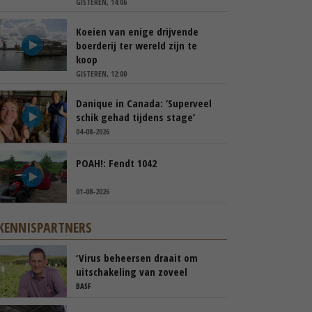
GISTEREN, 14:06
Koeien van enige drijvende
boerderij ter wereld zijn te
koop
GISTEREN, 12:00
Danique in Canada: ‘Superveel
schik gehad tijdens stage’
04-08-2026
POAH!: Fendt 1042
01-08-2026
KENNISPARTNERS
‘Virus beheersen draait om
uitschakeling van zoveel
mogelijk risico’s’
BASF