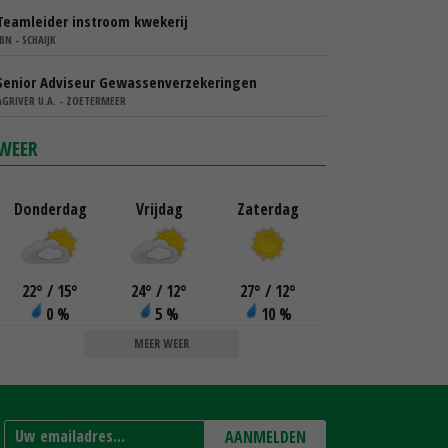
Teamleider instroom kwekerij
IBN - SCHAIJK
Senior Adviseur Gewassenverzekeringen
AGRIVER U.A. - ZOETERMEER
WEER
Donderdag
Vrijdag
Zaterdag
22
°
/ 15
°
24
°
/ 12
°
27
°
/ 12
°
0 %
5 %
10 %
MEER WEER
AANMELDEN