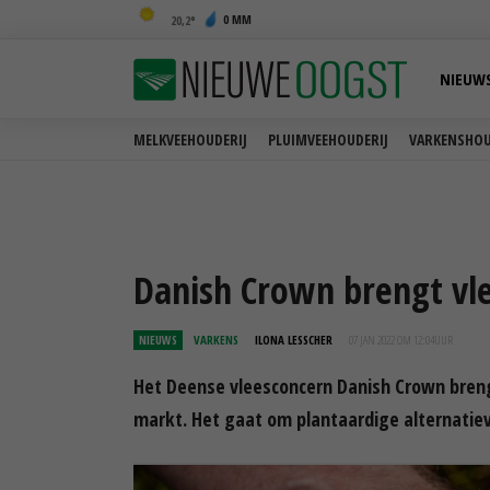
0 MM
20,2
NIEUW
MELKVEEHOUDERIJ
PLUIMVEEHOUDERIJ
VARKENSHOU
Danish Crown brengt vl
NIEUWS
VARKENS
ILONA LESSCHER
07 JAN 2022 OM 12:04
UUR
Het Deense vleesconcern Danish Crown breng
markt. Het gaat om plantaardige alternatiev