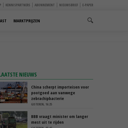
P
KENNISPARTNERS
ABONNEMENT
NIEUWSBRIEF
E-PAPER
AST
MARKTPRIJZEN
LAATSTE NIEUWS
China scherpt importeisen voor
pootgoed aan vanwege
zebrachipbacterie
GISTEREN, 16:25
BBB vraagt minister om langer
mest uit te rijden
GISTEREN, 15:47