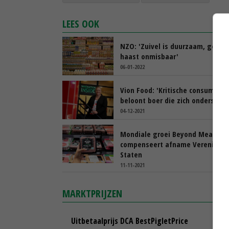
LEES OOK
NZO: 'Zuivel is duurzaam, gezon
haast onmisbaar'
06-01-2022
Vion Food: 'Kritische consument
beloont boer die zich onderschei
04-12-2021
Mondiale groei Beyond Meat
compenseert afname Verenigde
Staten
11-11-2021
MARKTPRIJZEN
Uitbetaalprijs DCA BestPigletPrice