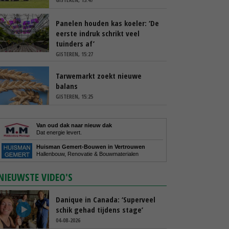
Panelen houden kas koeler: ‘De
eerste indruk schrikt veel
tuinders af’
GISTEREN, 15:27
Tarwemarkt zoekt nieuwe
balans
GISTEREN, 15:25
Van oud dak naar nieuw dak
Dat energie levert.
Huisman Gemert-Bouwen in Vertrouwen
Hallenbouw, Renovatie & Bouwmaterialen
NIEUWSTE VIDEO'S
Danique in Canada: ‘Superveel
schik gehad tijdens stage’
04-08-2026