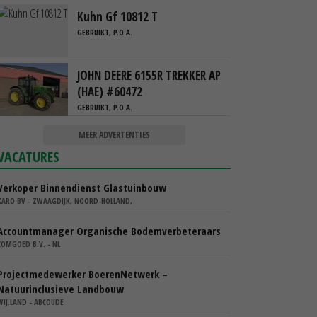
Kuhn Gf 10812 T
GEBRUIKT, P.O.A.
JOHN DEERE 6155R TREKKER AP
(HAE) #60472
GEBRUIKT, P.O.A.
MEER ADVERTENTIES
VACATURES
Verkoper Binnendienst Glastuinbouw
KARO BV - ZWAAGDIJK, NOORD-HOLLAND,
Accountmanager Organische Bodemverbeteraars
COMGOED B.V. - NL
Projectmedewerker BoerenNetwerk –
Natuurinclusieve Landbouw
WIJ.LAND - ABCOUDE