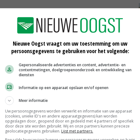
d en
Schouten Europe neemt failliete
Nijland Food over
29-12-2021
Nieuwe Oogst vraagt om uw toestemming om uw
persoonsgegevens te gebruiken voor het volgende:
DSM investeert 65 miljoen euro in
dt'
Deense eiwitproducent
Gepersonaliseerde advertenties en content, advertentie- en
01-12-2021
contentmetingen, doelgroepenonderzoek en ontwikkeling van
diensten
Eerste veldbonen voor
Informatie op een apparaat opslaan en/of openen
vleesvervangers geoogst
19-08-2021
Meer informatie
Uw persoonsgegevens worden verwerkt en informatie van uw apparaat
(cookies, unieke ID's en andere apparaatgegevens) kan worden
opgeslagen door, geopend door en gedeeld met 4 partners of specifiek
door deze site worden gebruikt. Wij en onze partners kunnen precieze
geolocatiegegevens gebruiken.
Lijst met partners.
Uitbetaalprijs Van Rooi Meat
Bepaalde leveranciers kunnen uw persoonsgegevens verwerken op basis