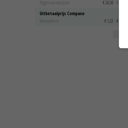
Biggen weekprijzen
€ 26,50
€ 0,50
Uitbetaalprijs Compaxo
Vleesvarkens
€ 1,22
€ 0,00