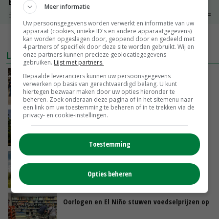
Boeren Gouda 12 kg
Meer informatie
Boerenkaas
€ 6,05
€ 0,00
Uw persoonsgegevens worden verwerkt en informatie van uw
apparaat (cookies, unieke ID's en andere apparaatgegevens)
MEER MARKTPRIJZEN
kan worden opgeslagen door, geopend door en gedeeld met
4 partners of specifiek door deze site worden gebruikt. Wij en
LAATSTE NIEUWS
onze partners kunnen precieze geolocatiegegevens
gebruiken.
Lijst met partners.
Na jarenlang meten willen Zuid-Hollandse
Bepaalde leveranciers kunnen uw persoonsgegevens
verwerken op basis van gerechtvaardigd belang. U kunt
boeren nu erkenning
hiertegen bezwaar maken door uw opties hieronder te
VANDAAG, 07:00
beheren. Zoek onderaan deze pagina of in het sitemenu naar
een link om uw toestemming te beheren of in te trekken via de
privacy- en cookie-instellingen.
Kamervragen over onttrekkingsverbod,
minister spreekt van ‘ondernemersrisico’
GISTEREN, 16:27
Toestemming
‘Rendement van Krullvarkens komt van de
overkant’
Opties beheren
GISTEREN, 15:30
Oorlogen en El Niño stuwen voedselprijzen op