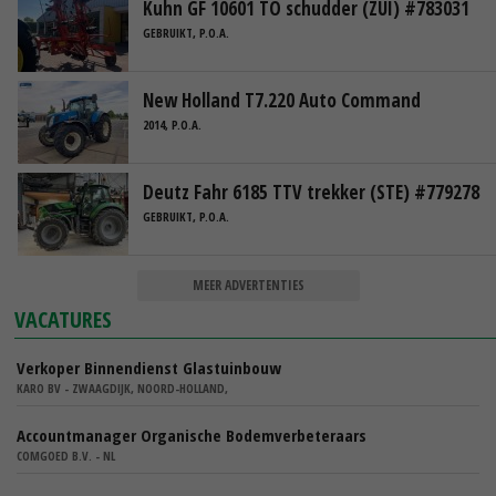
Kuhn GF 10601 TO schudder (ZUI) #783031
GEBRUIKT, P.O.A.
New Holland T7.220 Auto Command
2014, P.O.A.
Deutz Fahr 6185 TTV trekker (STE) #779278
GEBRUIKT, P.O.A.
MEER ADVERTENTIES
VACATURES
Verkoper Binnendienst Glastuinbouw
KARO BV - ZWAAGDIJK, NOORD-HOLLAND,
Accountmanager Organische Bodemverbeteraars
COMGOED B.V. - NL