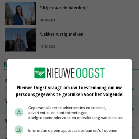
'Uitje naar de boerderij'
31-08-2021
'Lekker rustig melken'
18-08-2021
MARKTPRIJZEN
Magere melkpoeder
Nieuwe Oogst vraagt om uw toestemming om uw
Zuivel weekprijzen
€ 269,00
€ 7,00
persoonsgegevens te gebruiken voor het volgende:
Volle melkpoeder
Gepersonaliseerde advertenties en content,
Zuivel weekprijzen
€ 345,00
€ 20,00
advertentie- en contentmetingen,
doelgroepenonderzoek en ontwikkeling van diensten
Weipoeder
Zuivel weekprijzen
€ 134,00
€ 0,00
Informatie op een apparaat opslaan en/of openen