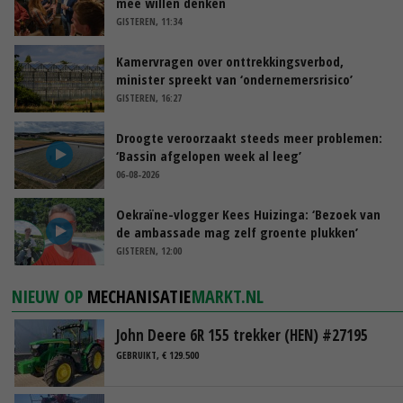
mee willen denken
GISTEREN, 11:34
Kamervragen over onttrekkingsverbod,
minister spreekt van ‘ondernemersrisico’
GISTEREN, 16:27
Droogte veroorzaakt steeds meer problemen:
‘Bassin afgelopen week al leeg’
06-08-2026
Oekraïne-vlogger Kees Huizinga: ‘Bezoek van
de ambassade mag zelf groente plukken’
GISTEREN, 12:00
NIEUW OP
MECHANISATIE
MARKT.NL
John Deere 6R 155 trekker (HEN) #27195
GEBRUIKT, € 129.500