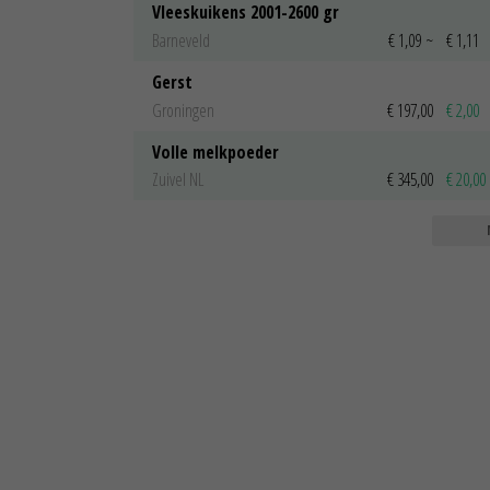
Vleeskuikens 2001-2600 gr
Barneveld
€ 1,09
~
€ 1,11
Gerst
Groningen
€ 197,00
€ 2,00
Volle melkpoeder
Zuivel NL
€ 345,00
€ 20,00