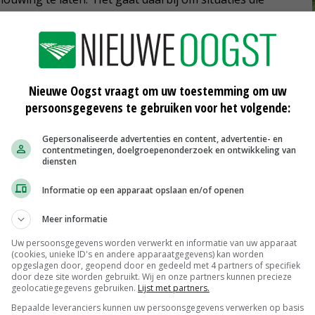
n worden opgelost of waarmee ernstige schade aan
en.'
over de
wateroverlast
Nieuwe Oogst vraagt om uw toestemming om uw
persoonsgegevens te gebruiken voor het volgende:
 ondernemers primair verantwoordelijk voor de
Gepersonaliseerde advertenties en content, advertentie- en
elen en diervoeders, ook als het gaat om
contentmetingen, doelgroepenonderzoek en ontwikkeling van
diensten
een producent niet afdoende kan garanderen dat een
 het als onveilig worden beschouwd en mag het niet meer
Informatie op een apparaat opslaan en/of openen
Meer informatie
heid geven over tegemoetkoming van schade in
Uw persoonsgegevens worden verwerkt en informatie van uw apparaat
(cookies, unieke ID's en andere apparaatgegevens) kan worden
or een regeling vergelijkbaar met de Wet
opgeslagen door, geopend door en gedeeld met 4 partners of specifiek
door deze site worden gebruikt. Wij en onze partners kunnen precieze
e gedupeerden stroomafwaarts vanaf Boxmeer.
geolocatiegegevens gebruiken.
Lijst met partners.
Bepaalde leveranciers kunnen uw persoonsgegevens verwerken op basis