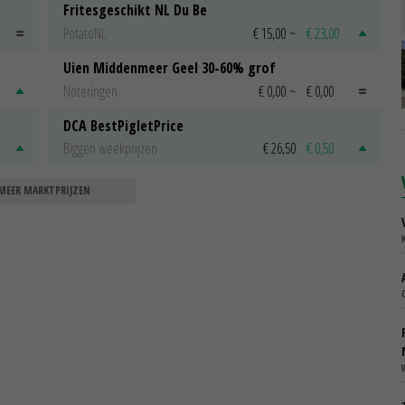
Fritesgeschikt NL Du Be
PotatoNL
€ 15,00
~
€ 23,00
Uien Middenmeer Geel 30-60% grof
Noteringen
€ 0,00
~
€ 0,00
DCA BestPigletPrice
Biggen weekprijzen
€ 26,50
€ 0,50
MEER MARKTPRIJZEN