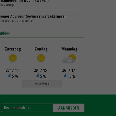
Teamleider instroom kwekerij
IBN - SCHAIJK
Senior Adviseur Gewassenverzekeringen
AGRIVER U.A. - ZOETERMEER
WEER
Zaterdag
Zondag
Maandag
26
°
/ 11
°
29
°
/ 15
°
26
°
/ 17
°
5 %
5 %
10 %
MEER WEER
AANMELDEN