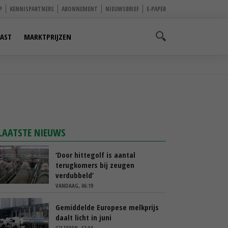
P
KENNISPARTNERS
ABONNEMENT
NIEUWSBRIEF
E-PAPER
AST
MARKTPRIJZEN
LAATSTE NIEUWS
‘Door hittegolf is aantal
terugkomers bij zeugen
verdubbeld’
VANDAAG, 06:19
Gemiddelde Europese melkprijs
daalt licht in juni
GISTEREN, 17:04