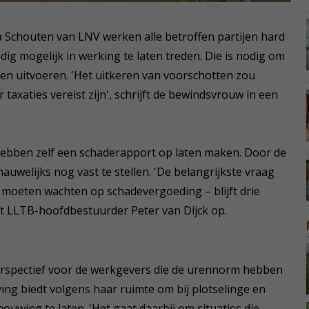
a Schouten van LNV werken alle betroffen partijen hard
dig mogelijk in werking te laten treden. Die is nodig om
aten uitvoeren. 'Het uitkeren van voorschotten zou
axaties vereist zijn', schrijft de bewindsvrouw in een
ebben zelf een schaderapport op laten maken. Door de
auwelijks nog vast te stellen. 'De belangrijkste vraag
e moeten wachten op schadevergoeding – blijft drie
 LLTB-hoofdbestuurder Peter van Dijck op.
erspectief voor de werkgevers die de urennorm hebben
ng biedt volgens haar ruimte om bij plotselinge en
uwing te laten. 'Het gaat daarbij om situaties die