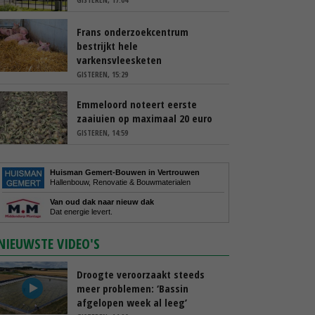
Frans onderzoekcentrum
bestrijkt hele
varkensvleesketen
GISTEREN, 15:29
Emmeloord noteert eerste
zaaiuien op maximaal 20 euro
GISTEREN, 14:59
Huisman Gemert-Bouwen in Vertrouwen
Hallenbouw, Renovatie & Bouwmaterialen
Van oud dak naar nieuw dak
Dat energie levert.
NIEUWSTE VIDEO'S
Droogte veroorzaakt steeds
meer problemen: ‘Bassin
afgelopen week al leeg’