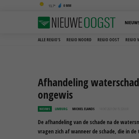
0 MM
13,7
NIEUW
ALLE REGIO'S
REGIO NOORD
REGIO OOST
REGIO 
Afhandeling waterschad
ongewis
NIEUWS
LIMBURG
MICHIEL ELANDS
14 OKT 2021 OM 15:32
UUR
De afhandeling van de schade na de watersno
vragen zich af wanneer de schade, die in de