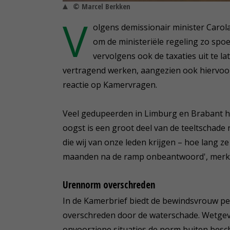
© Marcel Berkken
V
olgens demissionair minister Carol
om de ministeriële regeling zo spoe
vervolgens ook de taxaties uit te l
vertragend werken, aangezien ook hiervoor t
reactie op Kamervragen.
Veel gedupeerden in Limburg en Brabant h
oogst is een groot deel van de teeltschade n
die wij van onze leden krijgen – hoe lang z
maanden na de ramp onbeantwoord', merkt
Urennorm overschreden
In de Kamerbrief biedt de bewindsvrouw p
overschreden door de waterschade. Wetgevi
onvoorziene situaties de norm buiten bescho