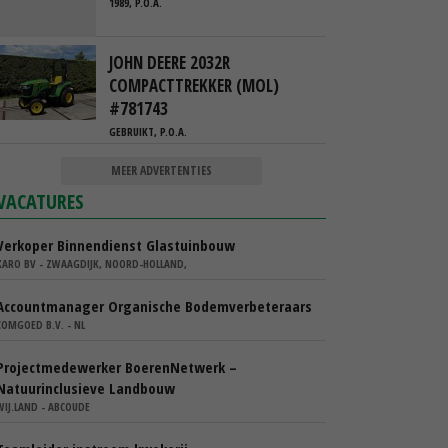
1989, P.O.A.
JOHN DEERE 2032R
COMPACTTREKKER (MOL)
#781743
GEBRUIKT, P.O.A.
MEER ADVERTENTIES
VACATURES
Verkoper Binnendienst Glastuinbouw
KARO BV - ZWAAGDIJK, NOORD-HOLLAND,
Accountmanager Organische Bodemverbeteraars
COMGOED B.V. - NL
Projectmedewerker BoerenNetwerk –
Natuurinclusieve Landbouw
WIJ.LAND - ABCOUDE