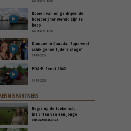
GISTEREN, 14:06
Koeien van enige drijvende
boerderij ter wereld zijn te
koop
GISTEREN, 12:00
Danique in Canada: ‘Superveel
schik gehad tijdens stage’
04-08-2026
POAH!: Fendt 1042
01-08-2026
KENNISPARTNERS
Regie op de toekomst:
inzichten van een jonge
melkveehouder
FRIESLANDCAMPINA