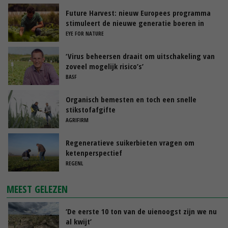
Future Harvest: nieuw Europees programma
stimuleert de nieuwe generatie boeren in
Nederland
EYE FOR NATURE
‘Virus beheersen draait om uitschakeling van
zoveel mogelijk risico’s’
BASF
Organisch bemesten en toch een snelle
stikstofafgifte
AGRIFIRM
Regeneratieve suikerbieten vragen om
ketenperspectief
REGENL
MEEST GELEZEN
‘De eerste 10 ton van de uienoogst zijn we nu
al kwijt’