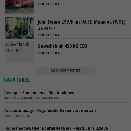
GEBRUIKT, P.O.A.
John Deere Z997R incl 60SD Maaidek (WOL)
#690257
GEBRUIKT, P.O.A.
Gewichtblok 450 KG ECO
GEBRUIKT, P.O.A.
MEER ADVERTENTIES
VACATURES
Verkoper Binnendienst Glastuinbouw
KARO BV - ZWAAGDIJK, NOORD-HOLLAND,
Accountmanager Organische Bodemverbeteraars
COMGOED B.V. - NL
Projectmedewerker BoerenNetwerk – Natuurinclusieve