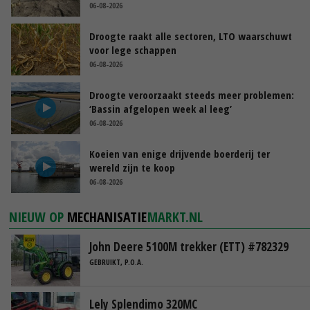
06-08-2026
Droogte raakt alle sectoren, LTO waarschuwt
voor lege schappen
06-08-2026
Droogte veroorzaakt steeds meer problemen:
‘Bassin afgelopen week al leeg’
06-08-2026
Koeien van enige drijvende boerderij ter
wereld zijn te koop
06-08-2026
NIEUW OP
MECHANISATIE
MARKT.NL
John Deere 5100M trekker (ETT) #782329
GEBRUIKT, P.O.A.
Lely Splendimo 320MC