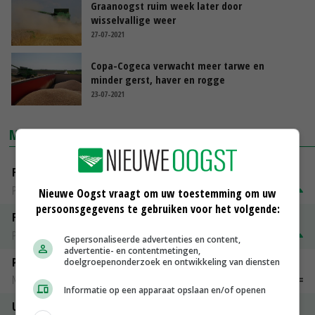
Graanoogst ruim week later door
wisselvallige weer
27-07-2021
Copa-Cogeca verwacht meer tarwe en
minder gerst, haver en rogge
23-07-2021
MARKTPRIJZEN
Fontane
PotatoNL
€ 15,00
~
€ 23,00
Nieuwe Oogst vraagt om uw toestemming om uw
persoonsgegevens te gebruiken voor het volgende:
Fritesgeschikt NL Du Be
PotatoNL
€ 15,00
~
€ 23,00
Gepersonaliseerde advertenties en content,
advertentie- en contentmetingen,
Peen
doelgroepenonderzoek en ontwikkeling van diensten
Noteringen
€ 26,00
~
€ 33,00
Informatie op een apparaat opslaan en/of openen
Uien Middenmeer Geel 30-60% grof