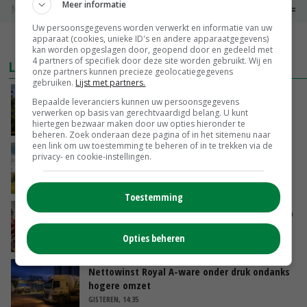
Meer informatie
Noteringen
€ 0,00
~
€ 0,00
Uw persoonsgegevens worden verwerkt en informatie van uw
apparaat (cookies, unieke ID's en andere apparaatgegevens)
MEER MARKTPRIJZEN
kan worden opgeslagen door, geopend door en gedeeld met
4 partners of specifiek door deze site worden gebruikt. Wij en
LAATSTE NIEUWS
onze partners kunnen precieze geolocatiegegevens
gebruiken.
Lijst met partners.
Kamervragen over onttrekkingsverbod,
Bepaalde leveranciers kunnen uw persoonsgegevens
minister spreekt van ‘ondernemersrisico’
verwerken op basis van gerechtvaardigd belang. U kunt
hiertegen bezwaar maken door uw opties hieronder te
GISTEREN, 16:27
beheren. Zoek onderaan deze pagina of in het sitemenu naar
een link om uw toestemming te beheren of in te trekken via de
‘Rendement van Krullvarkens komt van de
privacy- en cookie-instellingen.
overkant’
GISTEREN, 15:30
Toestemming
Oorlogen en El Niño stuwen voedselprijzen op
Opties beheren
GISTEREN, 15:04
Nettowinst Royal A-ware onder druk ondanks
hogere omzet
GISTEREN, 14:35