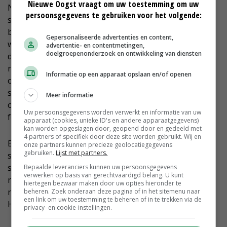
Nieuwe Oogst vraagt om uw toestemming om uw
Naast het verlagen van de stikstofdepositie, kan de
persoonsgegevens te gebruiken voor het volgende:
sleutel voor het verbeteren van natuurkwaliteit liggen
bij een integrale strategie voor verbetering van de
Gepersonaliseerde advertenties en content,
waterbeschikbaarheid of -kwaliteit en de inrichting en
advertentie- en contentmetingen,
doelgroepenonderzoek en ontwikkeling van diensten
de omvang van natuurgebieden. Dit sluit aan bij de
recente Europese biodiversiteitsstrategie. Belangrijk is
Informatie op een apparaat opslaan en/of openen
om op korte termijn voorrang te geven aan de
stikstofmaatregelen rond gebieden waar de
Meer informatie
overschrijding van de kritische depositiewaarde zeer
Uw persoonsgegevens worden verwerkt en informatie van uw
fors is en de natuurkwaliteit nu achteruitgaat.
apparaat (cookies, unieke ID's en andere apparaatgegevens)
kan worden opgeslagen door, geopend door en gedeeld met
4 partners of specifiek door deze site worden gebruikt. Wij en
Een eenzijdige focus op generieke verlaging van de
onze partners kunnen precieze geolocatiegegevens
gebruiken.
Lijst met partners.
stikstofdepositie kan ondanks dure maatregelen tot
suboptimale resultaten leiden, stelt PBL, waarbij
Bepaalde leveranciers kunnen uw persoonsgegevens
verwerken op basis van gerechtvaardigd belang. U kunt
natuurherstel uitblijft in gebieden waar dit vanuit
hiertegen bezwaar maken door uw opties hieronder te
natuurkwaliteit gezien -en daarmee de Europese
beheren. Zoek onderaan deze pagina of in het sitemenu naar
een link om uw toestemming te beheren of in te trekken via de
Habitatrichtlijn, prioriteit zou moeten hebben.
privacy- en cookie-instellingen.