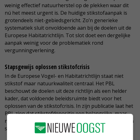
weinig effectief natuurherstel op de plekken waar dit
nú het meest urgent is. De huidige stikstofaanpak is
grotendeels niet-gebiedsgericht. Zo’n generieke
systematiek sluit onvoldoende aan bij de doelen uit de
Europese Habitatrichtlijn. Tot slot doet een dergelijke
aanpak weinig voor de problematiek rond
vergunningverlening.
Stapsgewijs oplossen stikstofcrisis
In de Europese Vogel- en Habitatrichtlijn staat niet
stikstof maar natuurkwaliteit centraal. Het PBL
beschouwt de doelen uit deze richtlijn als een helder
kader, dat voldoende beleidsruimte biedt voor het
oplossen van de stikstofcrisis. In zijn publicatie laat het
PBL zien dat stikstofdepositie een belangrijke, maar
niet de enige indicator is voor de natuurkwaliteit in een
specifiek gebied.