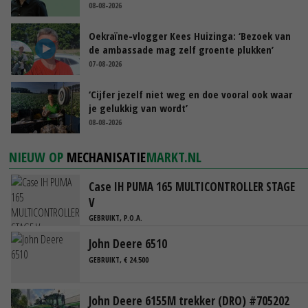
08-08-2026
Oekraïne-vlogger Kees Huizinga: ‘Bezoek van
de ambassade mag zelf groente plukken’
07-08-2026
‘Cijfer jezelf niet weg en doe vooral ook waar
je gelukkig van wordt’
08-08-2026
NIEUW OP
MECHANISATIE
MARKT.NL
Case IH PUMA 165 MULTICONTROLLER STAGE
V
GEBRUIKT, P.O.A.
John Deere 6510
GEBRUIKT, € 24.500
John Deere 6155M trekker (DRO) #705202