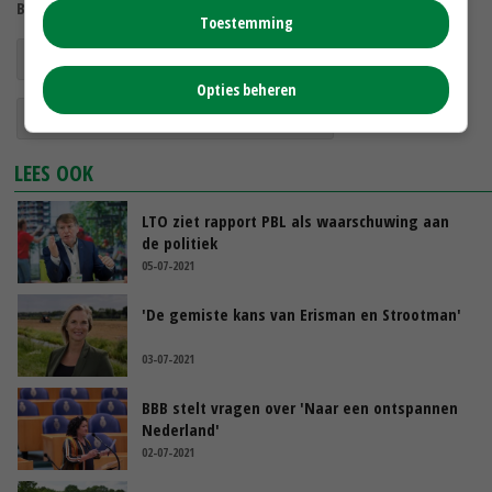
Bekijk meer over:
Toestemming
stikstofaanpak
Opties beheren
Planbureau voor de Leefomgeving
LEES OOK
LTO ziet rapport PBL als waarschuwing aan
de politiek
05-07-2021
'De gemiste kans van Erisman en Strootman'
03-07-2021
BBB stelt vragen over 'Naar een ontspannen
Nederland'
02-07-2021