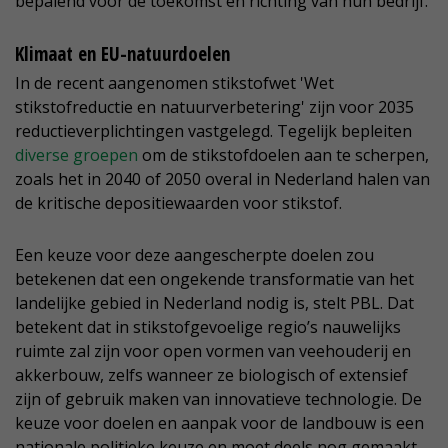
bepalend voor de toekomst en richting van hun bedrijf.
Klimaat en EU-natuurdoelen
In de recent aangenomen stikstofwet 'Wet
stikstofreductie en natuurverbetering' zijn voor 2035
reductieverplichtingen vastgelegd. Tegelijk bepleiten
diverse groepen
om de stikstofdoelen aan te scherpen,
zoals het in 2040 of 2050 overal in Nederland halen van
de kritische depositiewaarden voor stikstof.
Een keuze voor deze aangescherpte doelen zou
betekenen dat een ongekende transformatie van het
landelijke gebied in Nederland nodig is, stelt PBL. Dat
betekent dat in stikstofgevoelige regio’s nauwelijks
ruimte zal zijn voor open vormen van veehouderij en
akkerbouw, zelfs wanneer ze biologisch of extensief
zijn of gebruik maken van innovatieve technologie. De
keuze voor doelen en aanpak voor de landbouw is een
nationale politieke keuze en moet deels nog gemaakt