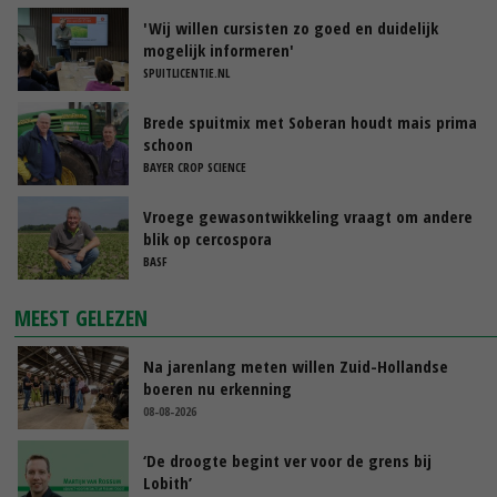
'Wij willen cursisten zo goed en duidelijk
mogelijk informeren'
SPUITLICENTIE.NL
Brede spuitmix met Soberan houdt mais prima
schoon
BAYER CROP SCIENCE
Vroege gewasontwikkeling vraagt om andere
blik op cercospora
BASF
MEEST GELEZEN
Na jarenlang meten willen Zuid-Hollandse
boeren nu erkenning
08-08-2026
‘De droogte begint ver voor de grens bij
Lobith’