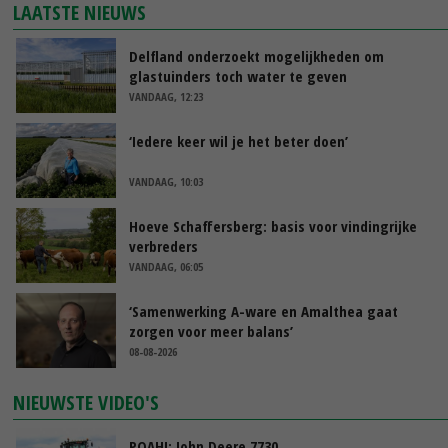
LAATSTE NIEUWS
Delfland onderzoekt mogelijkheden om
glastuinders toch water te geven
VANDAAG, 12:23
‘Iedere keer wil je het beter doen’
VANDAAG, 10:03
Hoeve Schaffersberg: basis voor vindingrijke
verbreders
VANDAAG, 06:05
‘Samenwerking A-ware en Amalthea gaat
zorgen voor meer balans’
08-08-2026
NIEUWSTE VIDEO'S
POAH!: John Deere 7730