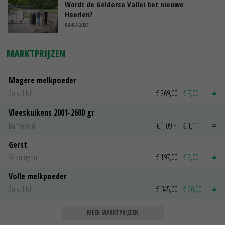
Wordt de Gelderse Vallei het nieuwe
Heerlen?
02-07-2021
MARKTPRIJZEN
Magere melkpoeder
Zuivel NL
€ 269,00
€ 7,00
Vleeskuikens 2001-2600 gr
Barneveld
€ 1,09
~
€ 1,11
Gerst
Groningen
€ 197,00
€ 2,00
Volle melkpoeder
Zuivel NL
€ 345,00
€ 20,00
MEER MARKTPRIJZEN