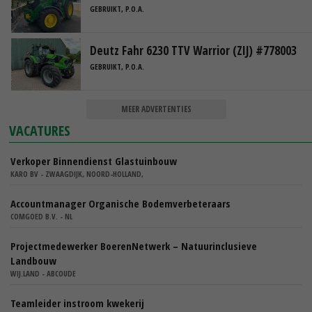
GEBRUIKT, P.O.A.
Deutz Fahr 6230 TTV Warrior (ZIJ) #778003
GEBRUIKT, P.O.A.
MEER ADVERTENTIES
VACATURES
Verkoper Binnendienst Glastuinbouw
KARO BV - ZWAAGDIJK, NOORD-HOLLAND,
Accountmanager Organische Bodemverbeteraars
COMGOED B.V. - NL
Projectmedewerker BoerenNetwerk – Natuurinclusieve
Landbouw
WIJ.LAND - ABCOUDE
Teamleider instroom kwekerij