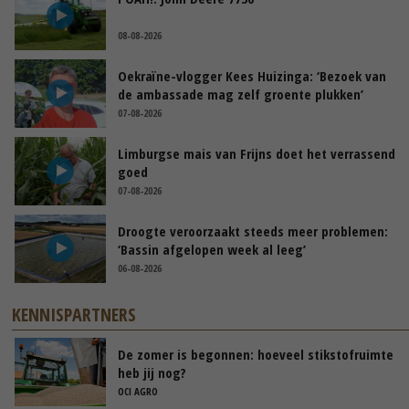
08-08-2026
Oekraïne-vlogger Kees Huizinga: ‘Bezoek van
de ambassade mag zelf groente plukken’
07-08-2026
Limburgse mais van Frijns doet het verrassend
goed
07-08-2026
Droogte veroorzaakt steeds meer problemen:
‘Bassin afgelopen week al leeg’
06-08-2026
KENNISPARTNERS
De zomer is begonnen: hoeveel stikstofruimte
heb jij nog?
OCI AGRO