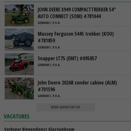
JOHN DEERE X949 COMPACTTREKKER 54"
AUTO CONNECT (SOM) #781644
GEBRUIKT, P.O.A.
Massey Ferguson 5445 trekker (KOU)
#781859
GEBRUIKT, P.O.A.
Snapper LT75 (EMT) #695857
GEBRUIKT, P.O.A.
John Deere 2026R zonder cabine (ALM)
#701596
GEBRUIKT, P.O.A.
MEER ADVERTENTIES
VACATURES
Verkoper Binnendienst Glastuinbouw