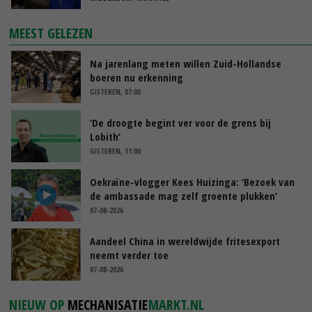
MEEST GELEZEN
Na jarenlang meten willen Zuid-Hollandse
boeren nu erkenning
GISTEREN, 07:00
‘De droogte begint ver voor de grens bij
Lobith’
GISTEREN, 11:00
Oekraïne-vlogger Kees Huizinga: ‘Bezoek van
de ambassade mag zelf groente plukken’
07-08-2026
Aandeel China in wereldwijde fritesexport
neemt verder toe
07-08-2026
NIEUW OP
MECHANISATIE
MARKT.NL