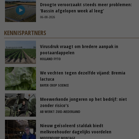
Droogte veroorzaakt steeds meer problemen:
‘Bassin afgelopen week al leeg’
06-08-2026
KENNISPARTNERS
Virusdruk vraagt om bredere aanpak in
pootaardappelen
HOLLAND FYTO
We vechten tegen dezelfde vijand: Bremia
lactuca
BAYER CROP SCIENCE
Meewerkende jongeren op het bedrijf: niet
zonder risico's
AB WERKT ZUID-NEDERLAND
Nieuw geïsoleerd staldak biedt
melkveehouder dagelijks voordelen
MIDDENDORP MONTAGE