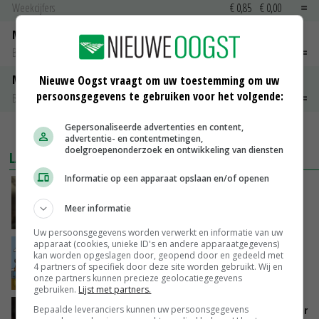
Weekcijfers
€ 0,85
€ 0,00
Maat 48
Barneveld kooieieren
€ 7,15
€ 0,00
Maat 54
Nieuwe Oogst vraagt om uw toestemming om uw
persoonsgegevens te gebruiken voor het volgende:
Barneveld kooieieren
€ 9,10
€ 0,00
Gepersonaliseerde advertenties en content,
MEER MARKTPRIJZEN
advertentie- en contentmetingen,
doelgroepenonderzoek en ontwikkeling van diensten
LAATSTE NIEUWS
Informatie op een apparaat opslaan en/of openen
‘Samenwerking A-ware en Amalthea gaat
zorgen voor meer balans’
Meer informatie
GISTEREN, 16:01
Uw persoonsgegevens worden verwerkt en informatie van uw
apparaat (cookies, unieke ID's en andere apparaatgegevens)
Internationale vraag naar geitenzuivel blijft
kan worden opgeslagen door, geopend door en gedeeld met
groot: Nederland in Europese top
4 partners of specifiek door deze site worden gebruikt. Wij en
onze partners kunnen precieze geolocatiegegevens
GISTEREN, 15:33
gebruiken.
Lijst met partners.
Vlaamse varkensstapel krimpt, pluimveesector
Bepaalde leveranciers kunnen uw persoonsgegevens