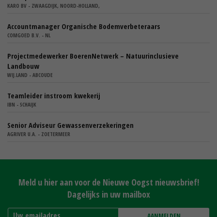
KARO BV - ZWAAGDIJK, NOORD-HOLLAND,
Accountmanager Organische Bodemverbeteraars
COMGOED B.V. - NL
Projectmedewerker BoerenNetwerk – Natuurinclusieve
Landbouw
WIJ.LAND - ABCOUDE
Teamleider instroom kwekerij
IBN - SCHAIJK
Senior Adviseur Gewassenverzekeringen
AGRIVER U.A. - ZOETERMEER
Meld u hier aan voor de Nieuwe Oogst nieuwsbrief!
Dagelijks in uw mailbox
AANMELDEN