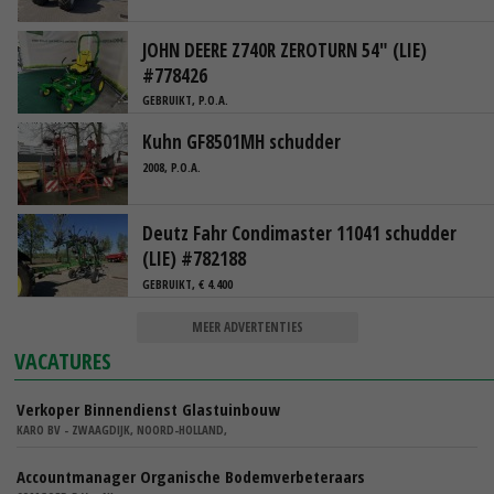
JOHN DEERE Z740R ZEROTURN 54" (LIE)
#778426
GEBRUIKT, P.O.A.
Kuhn GF8501MH schudder
2008, P.O.A.
Deutz Fahr Condimaster 11041 schudder
(LIE) #782188
GEBRUIKT, € 4.400
MEER ADVERTENTIES
VACATURES
Verkoper Binnendienst Glastuinbouw
KARO BV - ZWAAGDIJK, NOORD-HOLLAND,
Accountmanager Organische Bodemverbeteraars