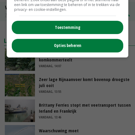
een link om uw toestemming te beheren of in te trekken via de
Volle melkpoeder
privacy- en cookie-instellingen.
Zuivel NL
€ 345,00
€ 20,00
Toestemming
MEER MARKTPRIJZEN
LAATSTE NIEUWS
Opties beheren
Schaalvergroting zet door in Nederlandse
komkommerteelt
VANDAAG, 14:07
Zeer lage Rijnaanvoer komt bovenop droogste
juli ooit
VANDAAG, 13:55
Brittany Ferries stopt met veetransport tussen
Ierland en Frankrijk
VANDAAG, 13:46
Waarschuwing moet