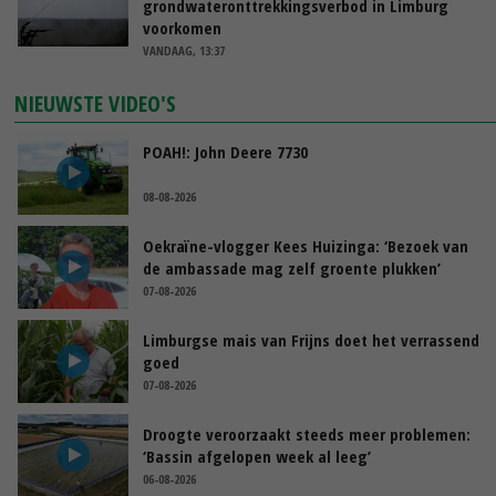
grondwateronttrekkingsverbod in Limburg
voorkomen
VANDAAG, 13:37
NIEUWSTE VIDEO'S
POAH!: John Deere 7730
08-08-2026
Oekraïne-vlogger Kees Huizinga: ‘Bezoek van
de ambassade mag zelf groente plukken’
07-08-2026
Limburgse mais van Frijns doet het verrassend
goed
07-08-2026
Droogte veroorzaakt steeds meer problemen:
‘Bassin afgelopen week al leeg’
06-08-2026