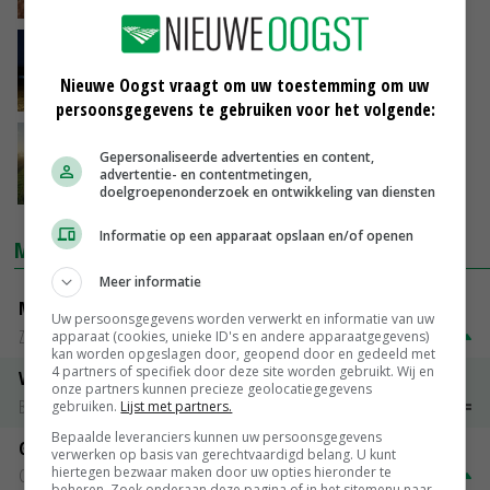
20-05-2021
Robots van TTS planten tot dertigduizend
planten per uur
Nieuwe Oogst vraagt om uw toestemming om uw
18-05-2021
persoonsgegevens te gebruiken voor het volgende:
Claas werkt samen met start-up en
Gepersonaliseerde advertenties en content,
veldrobotbouwer AgXeed
advertentie- en contentmetingen,
17-05-2021
doelgroepenonderzoek en ontwikkeling van diensten
Informatie op een apparaat opslaan en/of openen
MARKTPRIJZEN
Meer informatie
Magere melkpoeder
Uw persoonsgegevens worden verwerkt en informatie van uw
Zuivel NL
€ 269,00
€ 7,00
apparaat (cookies, unieke ID's en andere apparaatgegevens)
kan worden opgeslagen door, geopend door en gedeeld met
4 partners of specifiek door deze site worden gebruikt. Wij en
Vleeskuikens 2001-2600 gr
onze partners kunnen precieze geolocatiegegevens
Barneveld
€ 1,09
~
€ 1,11
gebruiken.
Lijst met partners.
Bepaalde leveranciers kunnen uw persoonsgegevens
Gerst
verwerken op basis van gerechtvaardigd belang. U kunt
hiertegen bezwaar maken door uw opties hieronder te
Groningen
€ 197,00
€ 2,00
beheren. Zoek onderaan deze pagina of in het sitemenu naar