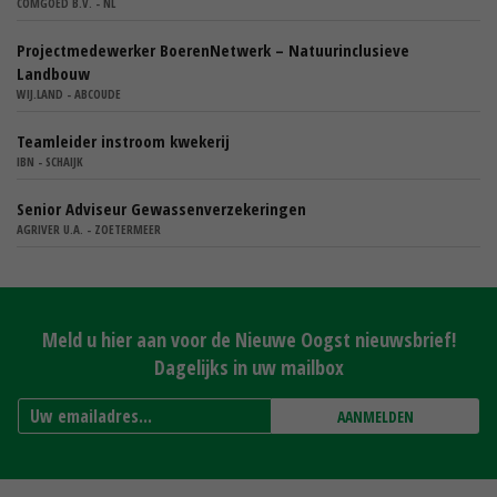
COMGOED B.V. - NL
Projectmedewerker BoerenNetwerk – Natuurinclusieve
Landbouw
WIJ.LAND - ABCOUDE
Teamleider instroom kwekerij
IBN - SCHAIJK
Senior Adviseur Gewassenverzekeringen
AGRIVER U.A. - ZOETERMEER
Meld u hier aan voor de Nieuwe Oogst nieuwsbrief!
Dagelijks in uw mailbox
AANMELDEN