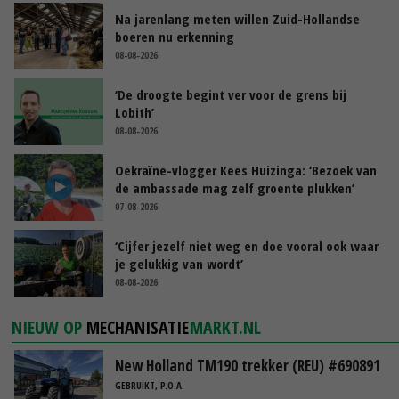
Na jarenlang meten willen Zuid-Hollandse
boeren nu erkenning
08-08-2026
‘De droogte begint ver voor de grens bij
Lobith’
08-08-2026
Oekraïne-vlogger Kees Huizinga: ‘Bezoek van
de ambassade mag zelf groente plukken’
07-08-2026
‘Cijfer jezelf niet weg en doe vooral ook waar
je gelukkig van wordt’
08-08-2026
NIEUW OP
MECHANISATIE
MARKT.NL
New Holland TM190 trekker (REU) #690891
GEBRUIKT, P.O.A.