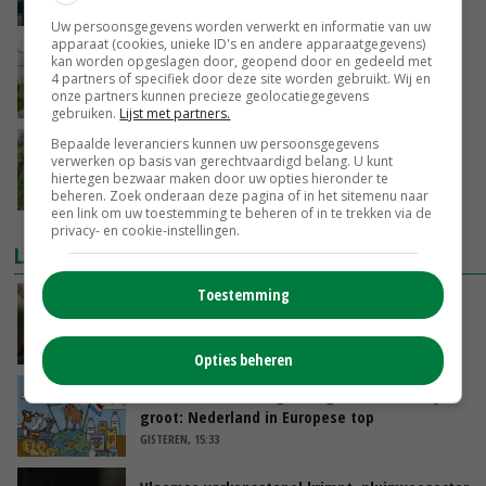
27-05-2021
Uw persoonsgegevens worden verwerkt en informatie van uw
apparaat (cookies, unieke ID's en andere apparaatgegevens)
Foodlab komt met creatieve oplossingen
kan worden opgeslagen door, geopend door en gedeeld met
voor teeltondersteuning
4 partners of specifiek door deze site worden gebruikt. Wij en
onze partners kunnen precieze geolocatiegegevens
25-03-2021
gebruiken.
Lijst met partners.
Bepaalde leveranciers kunnen uw persoonsgegevens
Drone telt bloemen en voorspelt
verwerken op basis van gerechtvaardigd belang. U kunt
aardbeienoogst
hiertegen bezwaar maken door uw opties hieronder te
16-02-2021
beheren. Zoek onderaan deze pagina of in het sitemenu naar
een link om uw toestemming te beheren of in te trekken via de
privacy- en cookie-instellingen.
LAATSTE NIEUWS
Toestemming
‘Samenwerking A-ware en Amalthea gaat
zorgen voor meer balans’
GISTEREN, 16:01
Opties beheren
Internationale vraag naar geitenzuivel blijft
groot: Nederland in Europese top
GISTEREN, 15:33