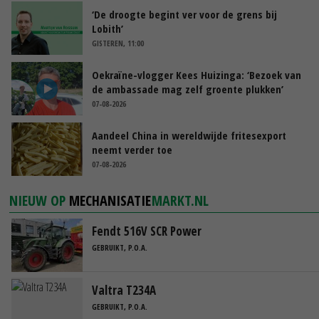
‘De droogte begint ver voor de grens bij
Lobith’
GISTEREN, 11:00
Oekraïne-vlogger Kees Huizinga: ‘Bezoek van
de ambassade mag zelf groente plukken’
07-08-2026
Aandeel China in wereldwijde fritesexport
neemt verder toe
07-08-2026
NIEUW OP
MECHANISATIE
MARKT.NL
Fendt 516V SCR Power
GEBRUIKT, P.O.A.
Valtra T234A
GEBRUIKT, P.O.A.