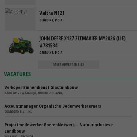
Valtra N121
GEBRUIKT, P.O.A.
JOHN DEERE X127 ZITMAAIER MY2026 (LIE)
#781534
GEBRUIKT, P.O.A.
MEER ADVERTENTIES
VACATURES
Verkoper Binnendienst Glastuinbouw
KARO BV - ZWAAGDIJK, NOORD-HOLLAND,
Accountmanager Organische Bodemverbeteraars
COMGOED B.V. - NL
Projectmedewerker BoerenNetwerk – Natuurinclusieve
Landbouw
WIJ.LAND - ABCOUDE