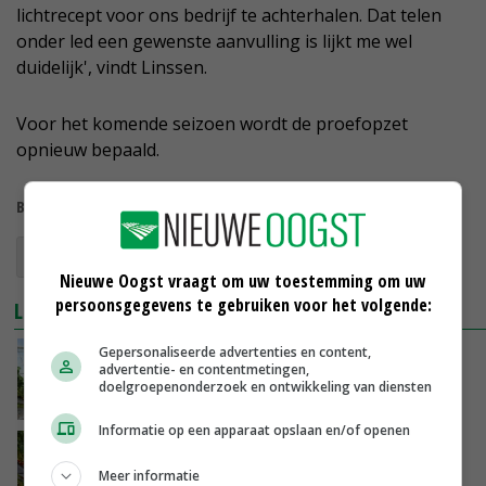
lichtrecept voor ons bedrijf te achterhalen. Dat telen
onder led een gewenste aanvulling is lijkt me wel
duidelijk', vindt Linssen.
Voor het komende seizoen wordt de proefopzet
opnieuw bepaald.
Bekijk meer over:
aardbeien
ledverlichting
Nieuwe Oogst vraagt om uw toestemming om uw
persoonsgegevens te gebruiken voor het volgende:
LEES OOK
Gepersonaliseerde advertenties en content,
Nederlanders eten steeds meer aardbeien
advertentie- en contentmetingen,
doelgroepenonderzoek en ontwikkeling van diensten
15-06-2021
Informatie op een apparaat opslaan en/of openen
Kalter Aardbeien blijft roer omgooien
Meer informatie