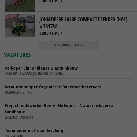
GEBRUIKT, P.O.A.
JOHN DEERE 3038E COMPACTTREKKER (HAE)
#781758
GEBRUIKT, P.O.A.
MEER ADVERTENTIES
VACATURES
Verkoper Binnendienst Glastuinbouw
KARO BV - ZWAAGDIJK, NOORD-HOLLAND,
Accountmanager Organische Bodemverbeteraars
COMGOED B.V. - NL
Projectmedewerker BoerenNetwerk – Natuurinclusieve
Landbouw
WIJ.LAND - ABCOUDE
Teamleider instroom kwekerij
IBN - SCHAIJK