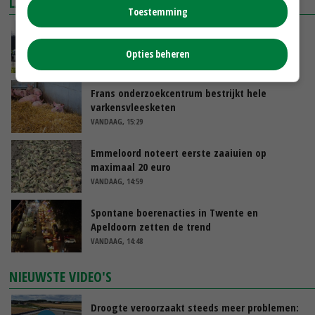
LAATSTE NIEUWS
Toestemming
Gemiddelde Europese melkprijs daalt licht in
juni
Opties beheren
VANDAAG, 17:04
Frans onderzoekcentrum bestrijkt hele
varkensvleesketen
VANDAAG, 15:29
Emmeloord noteert eerste zaaiuien op
maximaal 20 euro
VANDAAG, 14:59
Spontane boerenacties in Twente en
Apeldoorn zetten de trend
VANDAAG, 14:48
NIEUWSTE VIDEO'S
Droogte veroorzaakt steeds meer problemen: