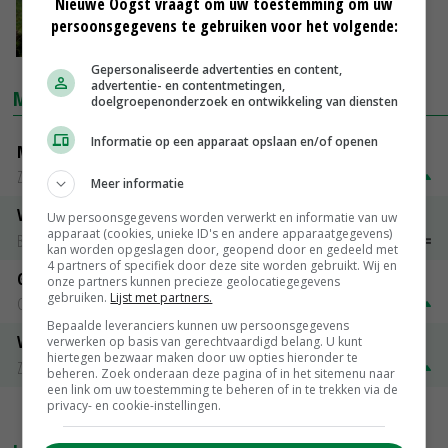
Nieuwe Oogst vraagt om uw toestemming om uw
persoonsgegevens te gebruiken voor het volgende:
30-03-2021
Gepersonaliseerde advertenties en content,
advertentie- en contentmetingen,
MARKTPRIJZEN
doelgroepenonderzoek en ontwikkeling van diensten
Informatie op een apparaat opslaan en/of openen
Magere melkpoeder
Zuivel NL
€ 269,00
€ 7,00
Meer informatie
Vleeskuikens 2001-2600 gr
Uw persoonsgegevens worden verwerkt en informatie van uw
apparaat (cookies, unieke ID's en andere apparaatgegevens)
Barneveld
€ 1,09
~
€ 1,11
kan worden opgeslagen door, geopend door en gedeeld met
4 partners of specifiek door deze site worden gebruikt. Wij en
Gerst
onze partners kunnen precieze geolocatiegegevens
gebruiken.
Lijst met partners.
Groningen
€ 197,00
€ 2,00
Bepaalde leveranciers kunnen uw persoonsgegevens
Volle melkpoeder
verwerken op basis van gerechtvaardigd belang. U kunt
hiertegen bezwaar maken door uw opties hieronder te
Zuivel NL
€ 345,00
€ 20,00
beheren. Zoek onderaan deze pagina of in het sitemenu naar
een link om uw toestemming te beheren of in te trekken via de
privacy- en cookie-instellingen.
MEER MARKTPRIJZEN