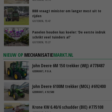
BBB vraagt minister om langer mest uit te
rijden
GISTEREN, 15:47
Panelen houden kas koeler: ‘De eerste indruk
schrikt veel tuinders af’
GISTEREN, 15:27
NIEUW OP
MECHANISATIE
MARKT.NL
John Deere 6M 150 trekker (WIJ) #778487
GEBRUIKT, P.O.A.
John Deere 6100M trekker (MOL) #692400
GEBRUIKT, € 92.500
Krone KW 6.40/6 schudder (BIE) #775108