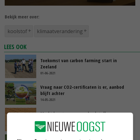
Bekijk meer over:
koolstof
klimaatverandering
LEES OOK
Toekomst van carbon farming start in
Zeeland
01-06-2021
Vraag naar CO2-certificaten is er, aanbod
blijft achter
14-05-2021
Markt loopt warm voor koolstofboeren
14-05-2021
Keukenproducent in zee met koolstofboeren