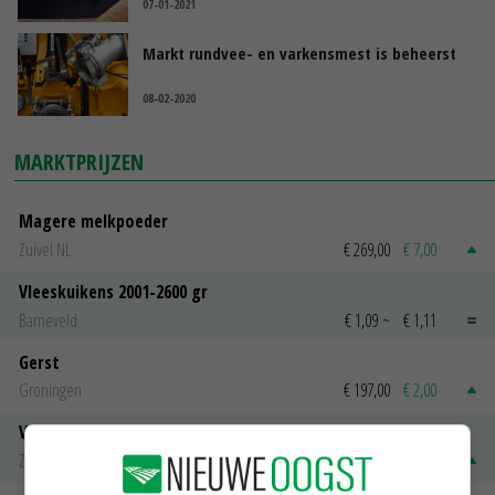
07-01-2021
Markt rundvee- en varkensmest is beheerst
08-02-2020
MARKTPRIJZEN
Magere melkpoeder
Zuivel NL
€ 269,00
€ 7,00
Vleeskuikens 2001-2600 gr
Barneveld
€ 1,09
~
€ 1,11
Gerst
Groningen
€ 197,00
€ 2,00
Volle melkpoeder
Zuivel NL
€ 345,00
€ 20,00