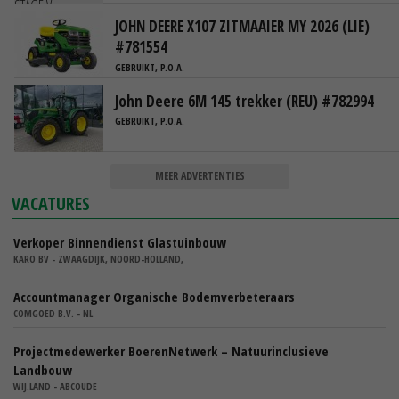
JOHN DEERE X107 ZITMAAIER MY 2026 (LIE)
#781554
GEBRUIKT, P.O.A.
John Deere 6M 145 trekker (REU) #782994
GEBRUIKT, P.O.A.
MEER ADVERTENTIES
VACATURES
Verkoper Binnendienst Glastuinbouw
KARO BV - ZWAAGDIJK, NOORD-HOLLAND,
Accountmanager Organische Bodemverbeteraars
COMGOED B.V. - NL
Projectmedewerker BoerenNetwerk – Natuurinclusieve
Landbouw
WIJ.LAND - ABCOUDE