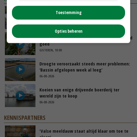
Oekraïne-vlogger Kees Huizinga: ‘Bezoek van
Toestemming
de ambassade mag zelf groente plukken’
GISTEREN, 12:00
Opties beheren
Limburgse mais van Frijns doet het verrassend
goed
GISTEREN, 10:00
Droogte veroorzaakt steeds meer problemen:
‘Bassin afgelopen week al leeg’
06-08-2026
Koeien van enige drijvende boerderij ter
wereld zijn te koop
06-08-2026
KENNISPARTNERS
‘Valse meeldauw staat altijd klaar om toe te
slaan’