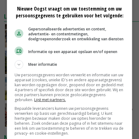
MEER MARKTPRIJZEN
Nieuwe Oogst vraagt om uw toestemming om uw
LAATSTE NIEUWS
persoonsgegevens te gebruiken voor het volgende:
Gepersonaliseerde advertenties en content,
Na jarenlang meten willen Zuid-Hollandse
advertentie- en contentmetingen,
boeren nu erkenning
doelgroepenonderzoek en ontwikkeling van diensten
VANDAAG, 07:00
Informatie op een apparaat opslaan en/of openen
Kamervragen over onttrekkingsverbod,
minister spreekt van ‘ondernemersrisico’
Meer informatie
GISTEREN, 16:27
Uw persoonsgegevens worden verwerkt en informatie van uw
apparaat (cookies, unieke ID's en andere apparaatgegevens)
‘Rendement van Krullvarkens komt van de
kan worden opgeslagen door, geopend door en gedeeld met
overkant’
4 partners of specifiek door deze site worden gebruikt. Wij en
onze partners kunnen precieze geolocatiegegevens
GISTEREN, 15:30
gebruiken.
Lijst met partners.
Oorlogen en El Niño stuwen voedselprijzen op
Bepaalde leveranciers kunnen uw persoonsgegevens
verwerken op basis van gerechtvaardigd belang. U kunt
hiertegen bezwaar maken door uw opties hieronder te
GISTEREN, 15:04
beheren. Zoek onderaan deze pagina of in het sitemenu naar
een link om uw toestemming te beheren of in te trekken via de
privacy- en cookie-instellingen.
NIEUWSTE VIDEO'S