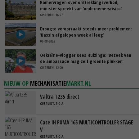
Kamervragen over onttrekkingsverbod,
minister spreekt van ‘ondernemersrisico’
GISTEREN, 16:27
Droogte veroorzaakt steeds meer problemen:
‘Bassin afgelopen week al leeg’
06-08-2026
Oekraïne-vlogger Kees Huizinga: ‘Bezoek van
de ambassade mag zelf groente plukken’
GISTEREN, 12:00
NIEUW OP
MECHANISATIE
MARKT.NL
Valtra T235 direct
GEBRUIKT, P.O.A.
Case IH PUMA 165 MULTICONTROLLER STAGE
V
GEBRUIKT, P.O.A.