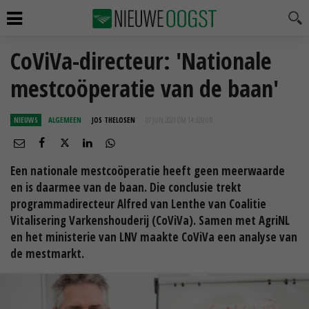
CoViVa-directeur: 'Nationale
mestcoöperatie van de baan'
NIEUWS
ALGEMEEN
JOS THELOSEN
07 JUN 2021 OM 14:32
UUR
Een nationale mestcoöperatie heeft geen meerwaarde
en is daarmee van de baan. Die conclusie trekt
programmadirecteur Alfred van Lenthe van Coalitie
Vitalisering Varkenshouderij (CoViVa). Samen met AgriNL
en het ministerie van LNV maakte CoViVa een analyse van
de mestmarkt.