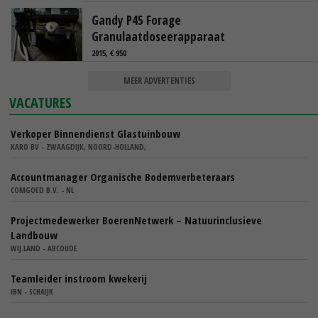
Gandy P45 Forage
Granulaatdoseerapparaat
2015, € 950
MEER ADVERTENTIES
VACATURES
Verkoper Binnendienst Glastuinbouw
KARO BV - ZWAAGDIJK, NOORD-HOLLAND,
Accountmanager Organische Bodemverbeteraars
COMGOED B.V. - NL
Projectmedewerker BoerenNetwerk – Natuurinclusieve
Landbouw
WIJ.LAND - ABCOUDE
Teamleider instroom kwekerij
IBN - SCHAIJK