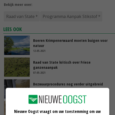
Bekijk meer over:
Raad van State
Programma Aanpak Stikstof
LEES OOK
Boeren Krimpenerwaard moeten buigen voor
natuur
12-05-2021
Raad van State kritisch over Friese
ganzenaanpak
07-05-2021
Bezwaarprocedures nog verder uitgebreid
04-05-2021
Europees Hof van Justitie corrigeert
bezwaarproces
Nieuwe Oogst vraagt om uw toestemming om uw