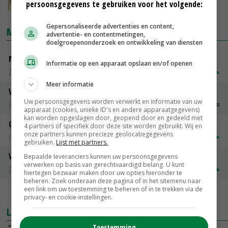
persoonsgegevens te gebruiken voor het volgende:
16-04-2021
Gepersonaliseerde advertenties en content,
MARKTPRIJZEN
advertentie- en contentmetingen,
doelgroepenonderzoek en ontwikkeling van diensten
Magere melkpoeder
Informatie op een apparaat opslaan en/of openen
Zuivel NL
€ 269,00
€ 7,00
Meer informatie
Vleeskuikens 2001-2600 gr
Uw persoonsgegevens worden verwerkt en informatie van uw
Barneveld
€ 1,09
~
€ 1,11
apparaat (cookies, unieke ID's en andere apparaatgegevens)
kan worden opgeslagen door, geopend door en gedeeld met
Gerst
4 partners of specifiek door deze site worden gebruikt. Wij en
onze partners kunnen precieze geolocatiegegevens
Groningen
€ 197,00
€ 2,00
gebruiken.
Lijst met partners.
Volle melkpoeder
Bepaalde leveranciers kunnen uw persoonsgegevens
verwerken op basis van gerechtvaardigd belang. U kunt
Zuivel NL
€ 345,00
€ 20,00
hiertegen bezwaar maken door uw opties hieronder te
beheren. Zoek onderaan deze pagina of in het sitemenu naar
een link om uw toestemming te beheren of in te trekken via de
MEER MARKTPRIJZEN
privacy- en cookie-instellingen.
LAATSTE NIEUWS
Toestemming