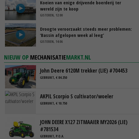
Koeien van enige drijvende boerderij ter
wereld zijn te koop
GISTEREN, 12:00
Droogte veroorzaakt steeds meer problemen:
‘Bassin afgelopen week al leeg’
GISTEREN, 14:06
NIEUW OP
MECHANISATIE
MARKT.NL
John Deere 6120M trekker (LIE) #704453
GEBRUIKT, € 84.250
AKPIL Scorpio S cultivator/woeler
GEBRUIKT, € 10.750
JOHN DEERE X127 ZITMAAIER MY2026 (LIE)
#781534
GEBRUIKT, P.O.A.