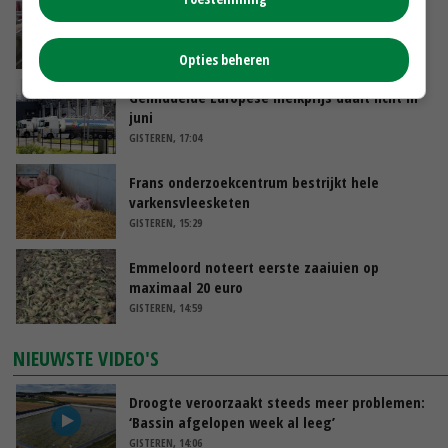
‘Door hittegolf is aantal terugkomers bij
zeugen verdubbeld’
VANDAAG, 06:19
Opties beheren
Gemiddelde Europese melkprijs daalt licht in
juni
GISTEREN, 17:04
Frans onderzoekcentrum bestrijkt hele
varkensvleesketen
GISTEREN, 15:29
Emmeloord noteert eerste zaaiuien op
maximaal 20 euro
GISTEREN, 14:59
NIEUWSTE VIDEO'S
Droogte veroorzaakt steeds meer problemen:
‘Bassin afgelopen week al leeg’
GISTEREN, 14:06