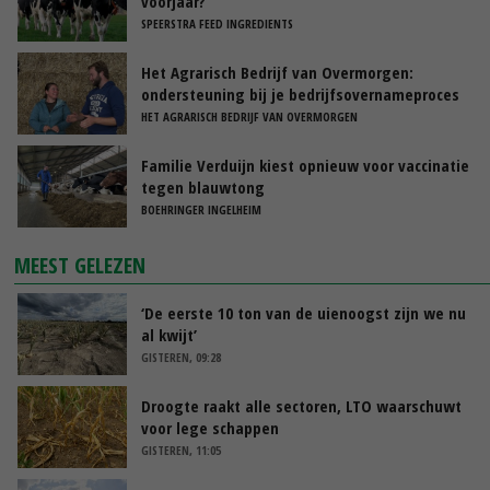
voorjaar?
SPEERSTRA FEED INGREDIENTS
Het Agrarisch Bedrijf van Overmorgen:
ondersteuning bij je bedrijfsovernameproces
HET AGRARISCH BEDRIJF VAN OVERMORGEN
Familie Verduijn kiest opnieuw voor vaccinatie
tegen blauwtong
BOEHRINGER INGELHEIM
MEEST GELEZEN
‘De eerste 10 ton van de uienoogst zijn we nu
al kwijt’
GISTEREN, 09:28
Droogte raakt alle sectoren, LTO waarschuwt
voor lege schappen
GISTEREN, 11:05