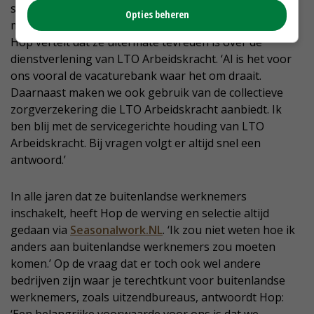
selecteert, kun je de exacte drijfveren en motivatie van
Opties beheren
mensen niet altijd volledig achterhalen.’
Hop vertelt dat ze uitermate tevreden is over de
dienstverlening van LTO Arbeidskracht. ‘Al is het voor
ons vooral de vacaturebank waar het om draait.
Daarnaast maken we ook gebruik van de collectieve
zorgverzekering die LTO Arbeidskracht aanbiedt. Ik
ben blij met de servicegerichte houding van LTO
Arbeidskracht. Bij vragen volgt er altijd snel een
antwoord.’
In alle jaren dat ze buitenlandse werknemers
inschakelt, heeft Hop de werving en selectie altijd
gedaan via
Seasonalwork.NL
. ‘Ik zou niet weten hoe ik
anders aan buitenlandse werknemers zou moeten
komen.’ Op de vraag dat er toch ook wel andere
bedrijven zijn waar je terechtkunt voor buitenlandse
werknemers, zoals uitzendbureaus, antwoordt Hop: