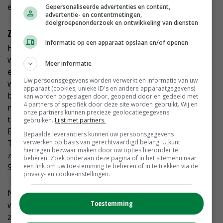
en dan zijn ze al snel hier aan het werk.’
Gepersonaliseerde advertenties en content,
advertentie- en contentmetingen,
doelgroepenonderzoek en ontwikkeling van diensten
Zuid-Europees
Informatie op een apparaat opslaan en/of openen
Hop vertelt dat ze tegenwoordig vooral mogelijke
werknemers uit Zuid-Europese landen, met name Italië
Meer informatie
en Portugal, selecteert. ‘De ervaring heeft geleerd dat
Uw persoonsgegevens worden verwerkt en informatie van uw
we met medewerkers uit die landen doorgaans de
apparaat (cookies, unieke ID's en andere apparaatgegevens)
beste klik hebben. Een bijkomend voordeel is dat
kan worden opgeslagen door, geopend door en gedeeld met
4 partners of specifiek door deze site worden gebruikt. Wij en
mensen uit Zuid-Europa over het algemeen de Engelse
onze partners kunnen precieze geolocatiegegevens
taal beter machtig zijn dan mensen uit het oosten van
gebruiken.
Lijst met partners.
Europa.’
Bepaalde leveranciers kunnen uw persoonsgegevens
verwerken op basis van gerechtvaardigd belang. U kunt
Tijdens drukke periodes op het bedrijf zijn er meestal
hiertegen bezwaar maken door uw opties hieronder te
zes tot acht buitenlandse werknemers aan het werk.
beheren. Zoek onderaan deze pagina of in het sitemenu naar
een link om uw toestemming te beheren of in te trekken via de
Sommigen komen al jaren op het bedrijf van Hop.
privacy- en cookie-instellingen.
Niet in alle gevallen leidt de komst van een nieuwe
Toestemming
werknemer tot een langdurige werkrelatie. ‘Sommigen
zijn ook al snel weer vertrokken. Als je op afstand