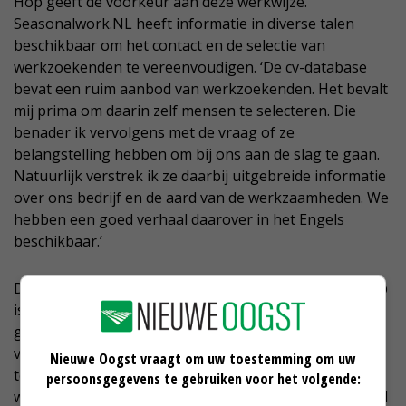
Hop geeft de voorkeur aan deze werkwijze.
Seasonalwork.NL heeft informatie in diverse talen
beschikbaar om het contact en de selectie van
werkzoekenden te vereenvoudigen. ‘De cv-database
bevat een ruim aanbod van werkzoekenden. Het bevalt
mij prima om daarin zelf mensen te selecteren. Die
benader ik vervolgens met de vraag of ze
belangstelling hebben om bij ons aan de slag te gaan.
Natuurlijk verstrek ik ze daarbij uitgebreide informatie
over ons bedrijf en de aard van de werkzaamheden. We
hebben een goed verhaal daarover in het Engels
beschikbaar.’
De contacten verlopen per e-mail. De ervaring van Hop
is dat geselecteerde werknemers doorgaans erg
gemotiveerd zijn om aan het werk te gaan. ‘Als de
verkennende gesprekken naar wederzijdse
Nieuwe Oogst vraagt om uw toestemming om uw
tevredenheid verlopen, dan reizen de potentiële
persoonsgegevens te gebruiken voor het volgende:
werknemers op uitnodiging van ons af naar Nederland