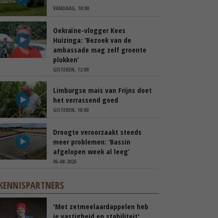
VANDAAG, 10:00
Oekraïne-vlogger Kees
Huizinga: ‘Bezoek van de
ambassade mag zelf groente
plukken’
GISTEREN, 12:00
Limburgse mais van Frijns doet
het verrassend goed
GISTEREN, 10:00
Droogte veroorzaakt steeds
meer problemen: ‘Bassin
afgelopen week al leeg’
06-08-2026
KENNISPARTNERS
'Met zetmeelaardappelen heb
je vastigheid en stabiliteit'