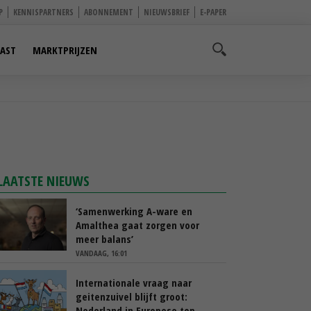
P
KENNISPARTNERS
ABONNEMENT
NIEUWSBRIEF
E-PAPER
AST
MARKTPRIJZEN
LAATSTE NIEUWS
‘Samenwerking A-ware en
Amalthea gaat zorgen voor
meer balans’
VANDAAG, 16:01
Internationale vraag naar
geitenzuivel blijft groot:
Nederland in Europese top