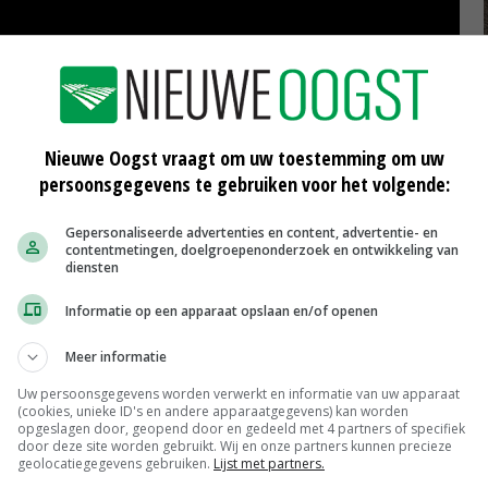
Nieuwe Oogst vraagt om uw toestemming om uw
persoonsgegevens te gebruiken voor het volgende:
Gepersonaliseerde advertenties en content, advertentie- en
contentmetingen, doelgroepenonderzoek en ontwikkeling van
diensten
Informatie op een apparaat opslaan en/of openen
Meer informatie
er
Akkerbouwer zoekt zijn mooiste
Uw persoonsgegevens worden verwerkt en informatie van uw apparaat
bewaaruien
(cookies, unieke ID's en andere apparaatgegevens) kan worden
opgeslagen door, geopend door en gedeeld met 4 partners of specifiek
03-01-2020
door deze site worden gebruikt. Wij en onze partners kunnen precieze
geolocatiegegevens gebruiken.
Lijst met partners.
te
André Harpe heeft mooiste bewaarui