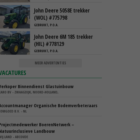
John Deere 5058E trekker
(WOL) #775798
GEBRUIKT, P.O.A.
John Deere 6M 185 trekker
(HIL) #778129
GEBRUIKT, P.O.A.
MEER ADVERTENTIES
VACATURES
Verkoper Binnendienst Glastuinbouw
KARO BV - ZWAAGDIJK, NOORD-HOLLAND,
Accountmanager Organische Bodemverbeteraars
COMGOED B.V. - NL
Projectmedewerker BoerenNetwerk –
Natuurinclusieve Landbouw
WIJ.LAND - ABCOUDE