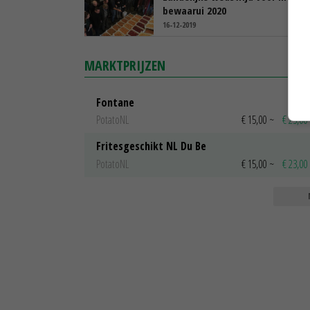
bewaarui 2020
16-12-2019
MARKTPRIJZEN
Fontane
PotatoNL
€ 15,00
~
€ 23,00
Fritesgeschikt NL Du Be
PotatoNL
€ 15,00
~
€ 23,00