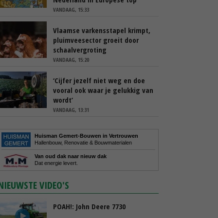
VANDAAG, 15:33
Vlaamse varkensstapel krimpt,
pluimveesector groeit door
schaalvergroting
VANDAAG, 15:20
‘Cijfer jezelf niet weg en doe
vooral ook waar je gelukkig van
wordt’
VANDAAG, 13:31
Huisman Gemert-Bouwen in Vertrouwen
Hallenbouw, Renovatie & Bouwmaterialen
Van oud dak naar nieuw dak
Dat energie levert.
NIEUWSTE VIDEO'S
POAH!: John Deere 7730