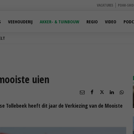
VACATURES
POAH-SHO
S
VEEHOUDERIJ
AKKER- & TUINBOUW
REGIO
VIDEO
PODC
ELT
 mooiste uien
se Tollebeek heeft dit jaar de Verkiezing van de Mooiste