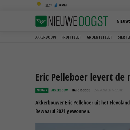
0 MM
23,7
NIEUW
AKKERBOUW
FRUITTEELT
GROENTETEELT
SIERTE
Eric Pelleboer levert de
NIEUWS
AKKERBOUW
HAIJO DODDE
25 MAA 2021 OM 14:52
UUR
Akkerbouwer Eric Pelleboer uit het Flevoland
Bewaarui 2021 gewonnen.