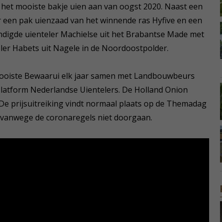
y het mooiste bakje uien aan van oogst 2020. Naast een
er een pak uienzaad van het winnende ras Hyfive en een
ndigde uienteler Machielse uit het Brabantse Made met
eler Habets uit Nagele in de Noordoostpolder.
Mooiste Bewaarui elk jaar samen met Landbouwbeurs
latform Nederlandse Uientelers. De Holland Onion
De prijsuitreiking vindt normaal plaats op de Themadag
r vanwege de coronaregels niet doorgaan.