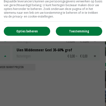
Bepaalde leveranciers kunnen uw persoonsgegevens verwerken op basis
van gerechtvaardigd belang. U kunt hiertegen bezwaar maken door uw
21-01-2016
opties hieronder te beheren. Zoek onderaan deze pagina of in het
sitemenu naar een link om uw toestemming te beheren of in te trekken
via de privacy- en cookie-instellingen.
Opties beheren
Toestemming
Peen
Noteringen
€ 26,00
~
€ 33,00
Uien Middenmeer Geel 30-60% grof
Noteringen
€ 0,00
~
€ 0,00
MEER MARKTPRIJZEN