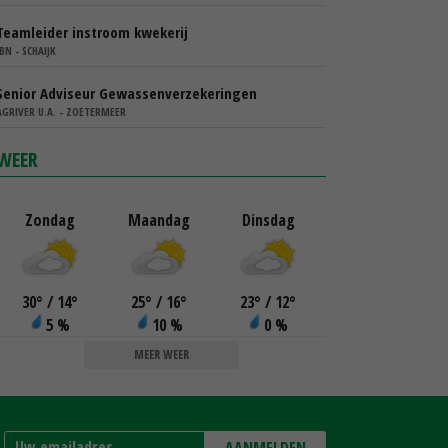
Teamleider instroom kwekerij
IBN - SCHAIJK
Senior Adviseur Gewassenverzekeringen
AGRIVER U.A. - ZOETERMEER
WEER
Zondag
Maandag
Dinsdag
30
°
/ 14
°
25
°
/ 16
°
23
°
/ 12
°
5 %
10 %
0 %
MEER WEER