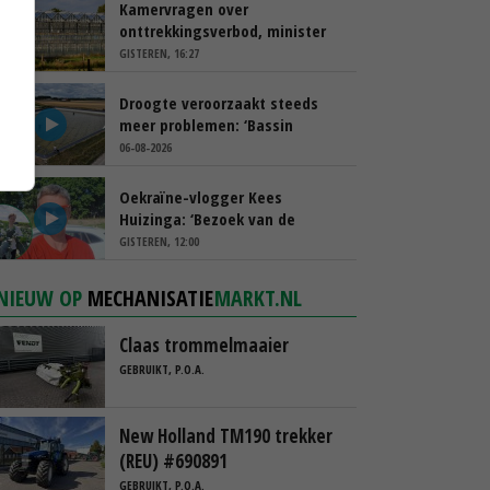
Kamervragen over
onttrekkingsverbod, minister
spreekt van ‘ondernemersrisico’
GISTEREN, 16:27
Droogte veroorzaakt steeds
meer problemen: ‘Bassin
afgelopen week al leeg’
06-08-2026
Oekraïne-vlogger Kees
Huizinga: ‘Bezoek van de
ambassade mag zelf groente
GISTEREN, 12:00
plukken’
NIEUW OP
MECHANISATIE
MARKT.NL
Claas trommelmaaier
GEBRUIKT, P.O.A.
New Holland TM190 trekker
(REU) #690891
GEBRUIKT, P.O.A.