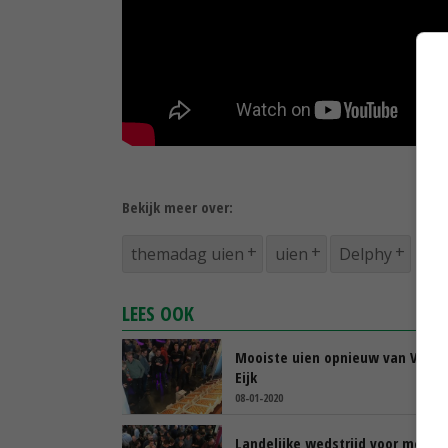
Bekijk meer over:
themadag uien
uien
Delphy
LEES OOK
Mooiste uien opnieuw van Van d
Eijk
08-01-2020
Landelijke wedstrijd voor moois