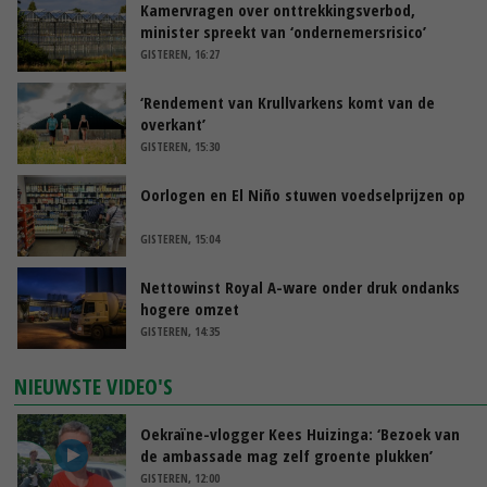
Kamervragen over onttrekkingsverbod,
minister spreekt van ‘ondernemersrisico’
GISTEREN, 16:27
‘Rendement van Krullvarkens komt van de
overkant’
GISTEREN, 15:30
Oorlogen en El Niño stuwen voedselprijzen op
GISTEREN, 15:04
Nettowinst Royal A-ware onder druk ondanks
hogere omzet
GISTEREN, 14:35
NIEUWSTE VIDEO'S
Oekraïne-vlogger Kees Huizinga: ‘Bezoek van
de ambassade mag zelf groente plukken’
GISTEREN, 12:00