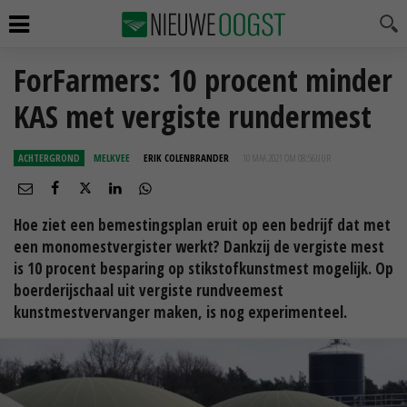
ForFarmers: 10 procent minder
KAS met vergiste rundermest
ACHTERGROND
MELKVEE
ERIK COLENBRANDER
10 MAA 2021 OM 08:56
UUR
Hoe ziet een bemestingsplan eruit op een bedrijf dat met
een monomestvergister werkt? Dankzij de vergiste mest
is 10 procent besparing op stikstofkunstmest mogelijk. Op
boerderijschaal uit vergiste rundveemest
kunstmestvervanger maken, is nog experimenteel.