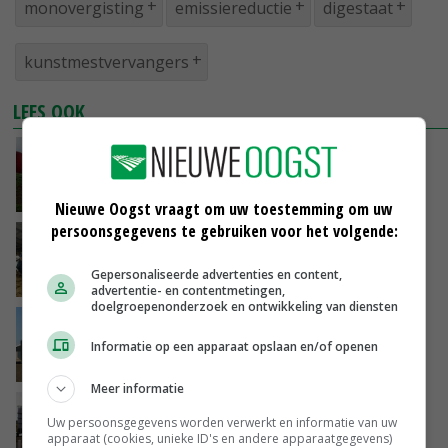
monovergisting
emissiereductie
digestaat
kunstmestvervangers
LEES OOK
Monovergisting van varkensmest kan stabiel
16-05-2020
Nieuwe Oogst vraagt om uw toestemming om uw
persoonsgegevens te gebruiken voor het volgende:
Van Poppel boekt goede resultaten met
monovergisting
Gepersonaliseerde advertenties en content,
27-03-2019
advertentie- en contentmetingen,
doelgroepenonderzoek en ontwikkeling van diensten
LTO Noord vindt monomestvergisting niet
mislukt
Informatie op een apparaat opslaan en/of openen
07-07-2018
Meer informatie
Eerste monovergisters in Twente
Uw persoonsgegevens worden verwerkt en informatie van uw
apparaat (cookies, unieke ID's en andere apparaatgegevens)