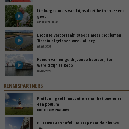
Limburgse mais van Frijns doet het verrassend
goed
GISTEREN, 10:00
Droogte veroorzaakt steeds meer problemen:
‘Bassin afgelopen week al leeg’
06-08-2026
Koeien van enige drijvende boerderij ter
wereld zijn te koop
06-08-2026
KENNISPARTNERS
Platform geeft innovatie vanaf het boerenerf
een podium
DUTCH DAIRY PLATFORM
Bij CONO aan tafel: De stap naar de nieuwe
tijd