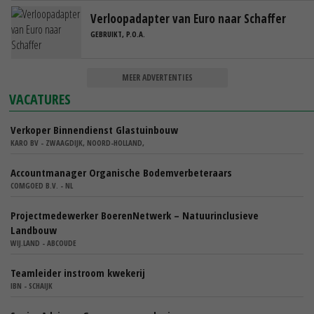
Verloopadapter van Euro naar Schaffer
GEBRUIKT, P.O.A.
MEER ADVERTENTIES
VACATURES
Verkoper Binnendienst Glastuinbouw
KARO BV - ZWAAGDIJK, NOORD-HOLLAND,
Accountmanager Organische Bodemverbeteraars
COMGOED B.V. - NL
Projectmedewerker BoerenNetwerk – Natuurinclusieve
Landbouw
WIJ.LAND - ABCOUDE
Teamleider instroom kwekerij
IBN - SCHAIJK