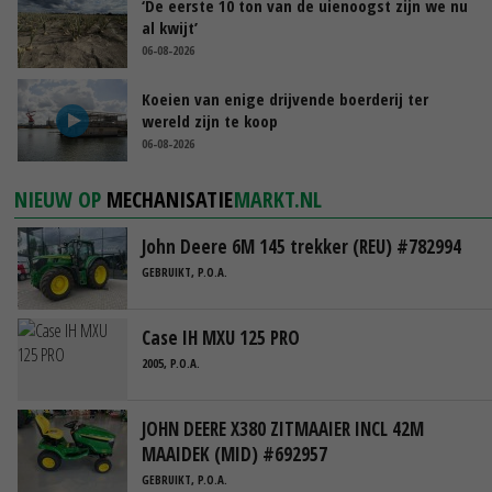
‘De eerste 10 ton van de uienoogst zijn we nu
al kwijt’
06-08-2026
Koeien van enige drijvende boerderij ter
wereld zijn te koop
06-08-2026
NIEUW OP
MECHANISATIE
MARKT.NL
John Deere 6M 145 trekker (REU) #782994
GEBRUIKT, P.O.A.
Case IH MXU 125 PRO
2005, P.O.A.
JOHN DEERE X380 ZITMAAIER INCL 42M
MAAIDEK (MID) #692957
GEBRUIKT, P.O.A.