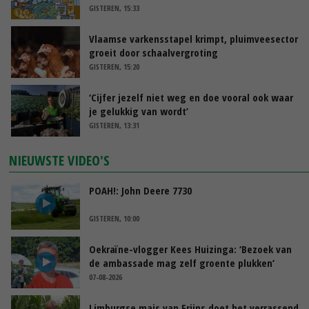
GISTEREN, 15:33
Vlaamse varkensstapel krimpt, pluimveesector
groeit door schaalvergroting
GISTEREN, 15:20
‘Cijfer jezelf niet weg en doe vooral ook waar
je gelukkig van wordt’
GISTEREN, 13:31
NIEUWSTE VIDEO'S
POAH!: John Deere 7730
GISTEREN, 10:00
Oekraïne-vlogger Kees Huizinga: ‘Bezoek van
de ambassade mag zelf groente plukken’
07-08-2026
Limburgse mais van Frijns doet het verrassend