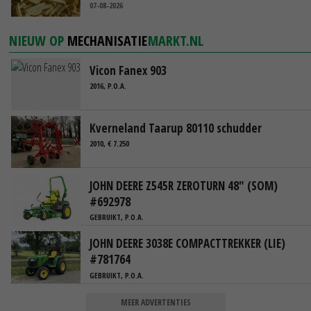
07-08-2026
NIEUW OP
MECHANISATIE
MARKT.NL
Vicon Fanex 903
2016, P.O.A.
Kverneland Taarup 80110 schudder
2010, € 7.250
JOHN DEERE Z545R ZEROTURN 48" (SOM)
#692978
GEBRUIKT, P.O.A.
JOHN DEERE 3038E COMPACTTREKKER (LIE)
#781764
GEBRUIKT, P.O.A.
MEER ADVERTENTIES