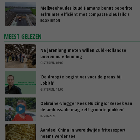
Melkveehouder Ruud Hamans benut beperkte
erfruimte efficiënt met compacte sleufsilo’s
BOSCH BETON
MEEST GELEZEN
Na jarenlang meten willen Zuid-Hollandse
boeren nu erkenning
GISTEREN, 07:00
‘De droogte begint ver voor de grens bij
Lobith’
GISTEREN, 11:00
Oekraïne-vlogger Kees Huizinga: ‘Bezoek van
de ambassade mag zelf groente plukken’
07-08-2026
Aandeel China in wereldwijde fritesexport
neemt verder toe