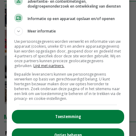
advertentie- en contentmetingen,
doelgroepenonderzoek en ontwikkeling van diensten
Val Rutte III: hoe nu verder met de
stikstofaanpak?
Informatie op een apparaat opslaan en/of openen
15-01-2021
Meer informatie
Kabinet Rutte III treedt af om
toeslagenaffaire
Uw persoonsgegevens worden verwerkt en informatie van uw
apparaat (cookies, unieke ID's en andere apparaatgegevens)
15-01-2021
kan worden opgeslagen door, geopend door en gedeeld met
4 partners of specifiek door deze site worden gebruikt. Wij en
Groeifonds kabinet is voor de lange termijn
onze partners kunnen precieze geolocatiegegevens
gebruiken.
Lijst met partners.
07-09-2020
Bepaalde leveranciers kunnen uw persoonsgegevens
verwerken op basis van gerechtvaardigd belang. U kunt
hiertegen bezwaar maken door uw opties hieronder te
AD: 'Kabinet beperkt nieuw steunpakket
beheren. Zoek onderaan deze pagina of in het sitemenu naar
bedrijven'
een link om uw toestemming te beheren of in te trekken via de
privacy- en cookie-instellingen.
26-08-2020
MARKTPRIJZEN
Toestemming
Magere melkpoeder
Opties beheren