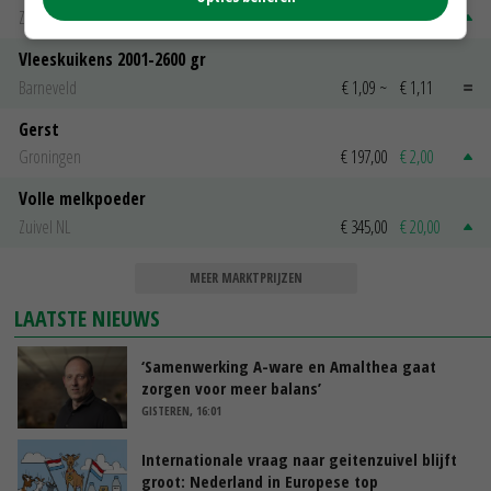
Zuivel NL
€ 269,00
€ 7,00
Vleeskuikens 2001-2600 gr
Barneveld
€ 1,09
~
€ 1,11
Gerst
Groningen
€ 197,00
€ 2,00
Volle melkpoeder
Zuivel NL
€ 345,00
€ 20,00
MEER MARKTPRIJZEN
LAATSTE NIEUWS
‘Samenwerking A-ware en Amalthea gaat
zorgen voor meer balans’
GISTEREN, 16:01
Internationale vraag naar geitenzuivel blijft
groot: Nederland in Europese top