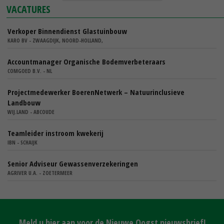
VACATURES
Verkoper Binnendienst Glastuinbouw
KARO BV - ZWAAGDIJK, NOORD-HOLLAND,
Accountmanager Organische Bodemverbeteraars
COMGOED B.V. - NL
Projectmedewerker BoerenNetwerk – Natuurinclusieve
Landbouw
WIJ.LAND - ABCOUDE
Teamleider instroom kwekerij
IBN - SCHAIJK
Senior Adviseur Gewassenverzekeringen
AGRIVER U.A. - ZOETERMEER
Meld u hier aan voor de Nieuwe Oogst nieuwsbrief!