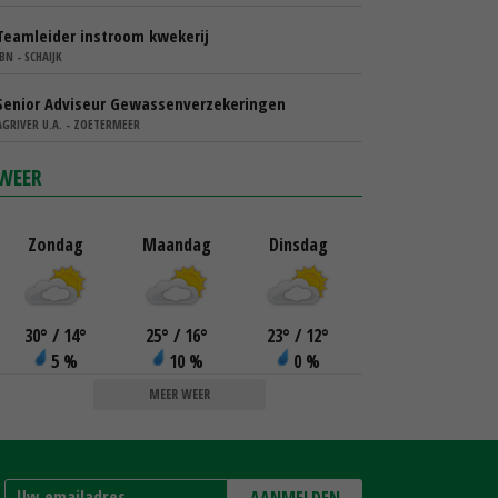
Teamleider instroom kwekerij
IBN - SCHAIJK
Senior Adviseur Gewassenverzekeringen
AGRIVER U.A. - ZOETERMEER
WEER
Zondag
Maandag
Dinsdag
30
°
/ 14
°
25
°
/ 16
°
23
°
/ 12
°
5 %
10 %
0 %
MEER WEER
AANMELDEN