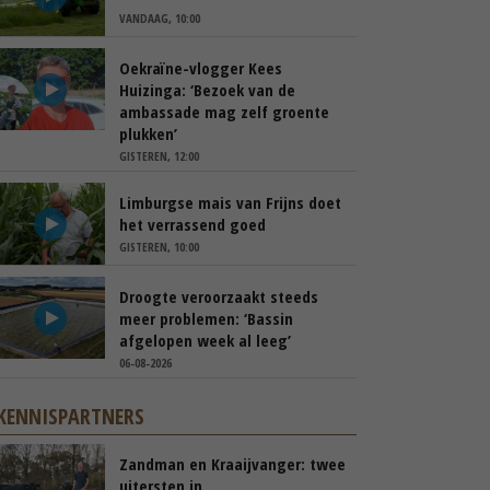
VANDAAG, 10:00
Oekraïne-vlogger Kees
Huizinga: ‘Bezoek van de
ambassade mag zelf groente
plukken’
GISTEREN, 12:00
Limburgse mais van Frijns doet
het verrassend goed
GISTEREN, 10:00
Droogte veroorzaakt steeds
meer problemen: ‘Bassin
afgelopen week al leeg’
06-08-2026
KENNISPARTNERS
Zandman en Kraaijvanger: twee
uitersten in