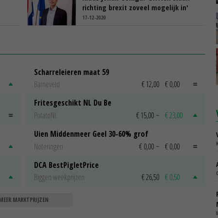
richting brexit zoveel mogelijk in'
17-12-2020
Scharreleieren maat 59
Barneveld
€ 12,00
€ 0,00
Fritesgeschikt NL Du Be
PotatoNL
€ 15,00
~
€ 23,00
Uien Middenmeer Geel 30-60% grof
Noteringen
€ 0,00
~
€ 0,00
DCA BestPigletPrice
Biggen weekprijzen
€ 26,50
€ 0,50
MEER MARKTPRIJZEN