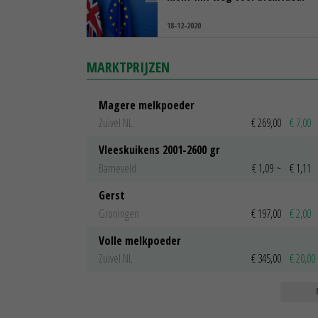
18-12-2020
MARKTPRIJZEN
Magere melkpoeder
Zuivel NL
€ 269,00
€ 7,00
Vleeskuikens 2001-2600 gr
Barneveld
€ 1,09
~
€ 1,11
Gerst
Groningen
€ 197,00
€ 2,00
Volle melkpoeder
Zuivel NL
€ 345,00
€ 20,00