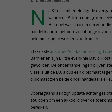
© Europese Unie 2020
N
a 31 december eindigt de overgang
waarin de Britten nog grotendeel
Het doel was daarom om voor die 
handel klaar te hebben, zodat hoge invoer
belemmeringen worden voorkomen.
• Lees ook:
Vrachtverkeer Verenigd Koninkrijk mogelijk we
Barnier en zijn Britse evenknie David Frost
geworden. De onderhandelingen blijven stek
vissers uit de EU, aldus een diplomaat te
diplomaat zien beide onderhandelaars er ev
Voorafgaand aan zijn update achter gesloten
zou doen om een akkoord over de toekomsti
bereiken.