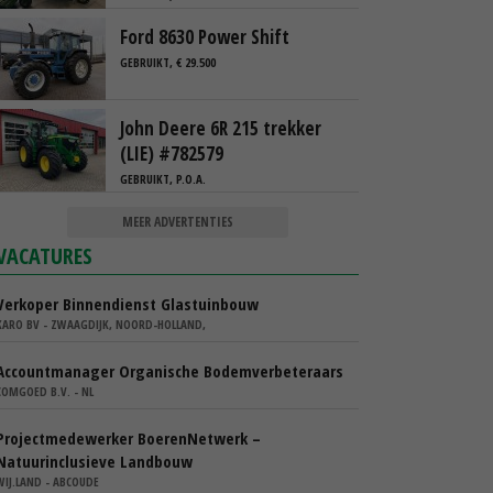
Ford 8630 Power Shift
GEBRUIKT, € 29.500
John Deere 6R 215 trekker
(LIE) #782579
GEBRUIKT, P.O.A.
MEER ADVERTENTIES
VACATURES
Verkoper Binnendienst Glastuinbouw
KARO BV - ZWAAGDIJK, NOORD-HOLLAND,
Accountmanager Organische Bodemverbeteraars
COMGOED B.V. - NL
Projectmedewerker BoerenNetwerk –
Natuurinclusieve Landbouw
WIJ.LAND - ABCOUDE