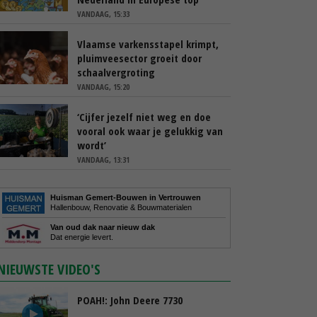
VANDAAG, 15:33
Vlaamse varkensstapel krimpt,
pluimveesector groeit door
schaalvergroting
VANDAAG, 15:20
‘Cijfer jezelf niet weg en doe
vooral ook waar je gelukkig van
wordt’
VANDAAG, 13:31
Huisman Gemert-Bouwen in Vertrouwen
Hallenbouw, Renovatie & Bouwmaterialen
Van oud dak naar nieuw dak
Dat energie levert.
NIEUWSTE VIDEO'S
POAH!: John Deere 7730