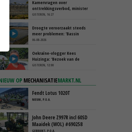
Kamervragen over
onttrekkingsverbod, minister
spreekt van ‘ondernemersrisico’
GISTEREN, 16:27
Droogte veroorzaakt steeds
meer problemen: ‘Bassin
afgelopen week al leeg’
06-08-2026
Oekraïne-vlogger Kees
Huizinga: ‘Bezoek van de
ambassade mag zelf groente
GISTEREN, 12:00
plukken’
NIEUW OP
MECHANISATIE
MARKT.NL
Fendt Lotus 1020T
NIEUW, P.O.A.
John Deere Z997R incl 60SD
Maaidek (WOL) #690258
GEBRUIKT, P.O.A.