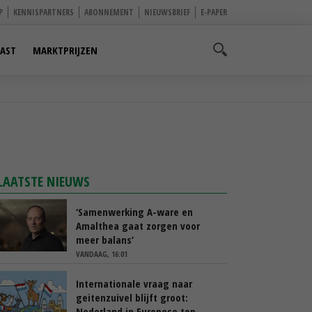
P
KENNISPARTNERS
ABONNEMENT
NIEUWSBRIEF
E-PAPER
AST
MARKTPRIJZEN
LAATSTE NIEUWS
‘Samenwerking A-ware en
Amalthea gaat zorgen voor
meer balans’
VANDAAG, 16:01
Internationale vraag naar
geitenzuivel blijft groot:
Nederland in Europese top