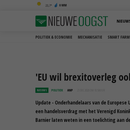
0 MM
23,7
NIEUW
POLITIEK & ECONOMIE
MECHANISATIE
SMART FARM
'EU wil brexitoverleg oo
NIEUWS
POLITIEK
ANP
23 DEC 2020 OM 10:58
UUR
Update - Onderhandelaars van de Europese Un
een handelsverdrag met het Verenigd Konink
Barnier laten weten in een toelichting aan de