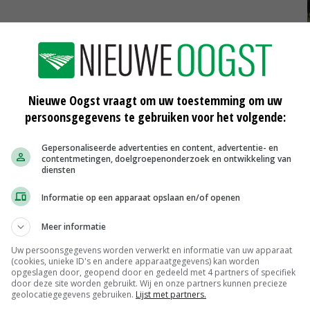
 zijn gestrand in het zuiden van Engeland lijkt er licht
ranse autoriteiten laten woensdag vrachtwagens uit het
eerboten. Voorwaarde is wel dat de chauffeurs aan de
Nieuwe Oogst vraagt om uw toestemming om uw
est hebben ondergaan en de uitslag negatief is.
persoonsgegevens te gebruiken voor het volgende:
 Jenrick sprak woensdagochtend bij Sky News de hoop uit
Gepersonaliseerde advertenties en content, advertentie- en
contentmetingen, doelgroepenonderzoek en ontwikkeling van
eel wordt opgezet. Chauffeurs die een positieve uitslag
diensten
en PCR-test aangeboden. Die is nauwkeuriger. Als dan
Informatie op een apparaat opslaan en/of openen
besmette persoon worden opgevangen in een hotel in de
Meer informatie
Uw persoonsgegevens worden verwerkt en informatie van uw apparaat
ldt dat chauffeurs geen negatieve testverklaring nodig
(cookies, unieke ID's en andere apparaatgegevens) kan worden
opgeslagen door, geopend door en gedeeld met 4 partners of specifiek
g vervalt het inreisverbod vanaf het Verenigd
door deze site worden gebruikt. Wij en onze partners kunnen precieze
geolocatiegegevens gebruiken.
Lijst met partners.
ve testverklaring overhandigen als zij naar Nederland