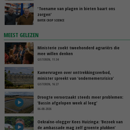
'Toename van plagen in bieten baart ons
zorgen'
BAYER CROP SCIENCE
MEEST GELEZEN
Ministerie zoekt tweehonderd agrariërs die
mee willen denken
GISTEREN, 11:34
Kamervragen over onttrekkingsverbod,
minister spreekt van ‘ondernemersrisico’
GISTEREN, 16:27
Droogte veroorzaakt steeds meer problemen:
‘Bassin afgelopen week al leeg’
06-08-2026
Oekraïne-vlogger Kees Huizinga: ‘Bezoek van
de ambassade mag zelf groente plukken’