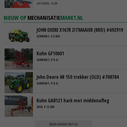
GISTEREN, 12:00
NIEUW OP
MECHANISATIE
MARKT.NL
JOHN DEERE X167R ZITMAAIER (MID) #692919
GEBRUIKT, € 5.833
Kuhn GF10601
GEBRUIKT, P.O.A.
John Deere 6R 150 trekker (OLD) #708784
GEBRUIKT, P.O.A.
Kuhn GA8121 hark met middenafleg
2010, € 13.250
MEER ADVERTENTIES