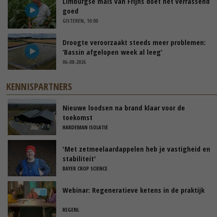
Limburgse mais van Frijns doet het verrassend
goed
GISTEREN, 10:00
Droogte veroorzaakt steeds meer problemen:
‘Bassin afgelopen week al leeg’
06-08-2026
KENNISPARTNERS
Nieuwe loodsen na brand klaar voor de
toekomst
HARDEMAN ISOLATIE
'Met zetmeelaardappelen heb je vastigheid en
stabiliteit'
BAYER CROP SCIENCE
Webinar: Regeneratieve ketens in de praktijk
REGENL