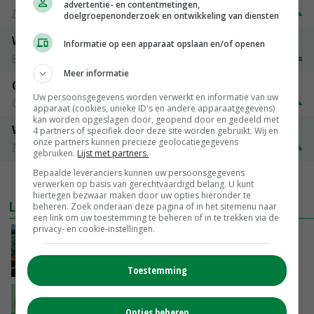
advertentie- en contentmetingen,
Zuivel NL
€ 269,00
€ 7,00
doelgroepenonderzoek en ontwikkeling van diensten
Vleeskuikens 2001-2600 gr
Informatie op een apparaat opslaan en/of openen
Barneveld
€ 1,09
~
€ 1,11
Meer informatie
Gerst
Uw persoonsgegevens worden verwerkt en informatie van uw
Groningen
€ 197,00
€ 2,00
apparaat (cookies, unieke ID's en andere apparaatgegevens)
kan worden opgeslagen door, geopend door en gedeeld met
Volle melkpoeder
4 partners of specifiek door deze site worden gebruikt. Wij en
onze partners kunnen precieze geolocatiegegevens
Zuivel NL
€ 345,00
€ 20,00
gebruiken.
Lijst met partners.
Bepaalde leveranciers kunnen uw persoonsgegevens
MEER MARKTPRIJZEN
verwerken op basis van gerechtvaardigd belang. U kunt
hiertegen bezwaar maken door uw opties hieronder te
LAATSTE NIEUWS
beheren. Zoek onderaan deze pagina of in het sitemenu naar
een link om uw toestemming te beheren of in te trekken via de
privacy- en cookie-instellingen.
‘Cijfer jezelf niet weg en doe vooral ook waar
je gelukkig van wordt’
VANDAAG, 13:31
Toestemming
‘De droogte begint ver voor de grens bij
Lobith’
Opties beheren