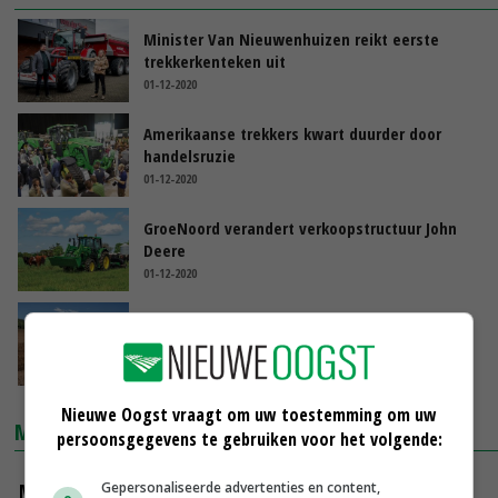
Minister Van Nieuwenhuizen reikt eerste
trekkerkenteken uit
01-12-2020
Amerikaanse trekkers kwart duurder door
handelsruzie
01-12-2020
GroeNoord verandert verkoopstructuur John
Deere
01-12-2020
Europese Fendt-dealers scoren voor derde
keer goed
30-11-2020
Nieuwe Oogst vraagt om uw toestemming om uw
MARKTPRIJZEN
persoonsgegevens te gebruiken voor het volgende:
Gepersonaliseerde advertenties en content,
Magere melkpoeder