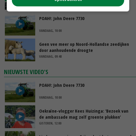
VANDAAG, 11:00
POAH!: John Deere 7730
VANDAAG, 10:00
Geen vee meer op Noord-Hollandse zeedijken
door aanhoudende droogte
VANDAAG, 09:48
NIEUWSTE VIDEO'S
POAH!: John Deere 7730
VANDAAG, 10:00
Oekraïne-vlogger Kees Huizinga: ‘Bezoek van
de ambassade mag zelf groente plukken’
GISTEREN, 12:00