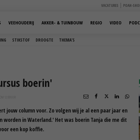
VACATURES
POAH-SHO
S
VEEHOUDERIJ
AKKER- & TUINBOUW
REGIO
VIDEO
PODC
ING
STIKSTOF
DROOGTE
THEMA'S
ursus boerin'
 OM 12:00
UUR
ert jouw column voor. Zo volgen wij je al een paar jaar en
 worden in Waterland.' Het was boerin Tanja die me dit
voor een kop koffie.