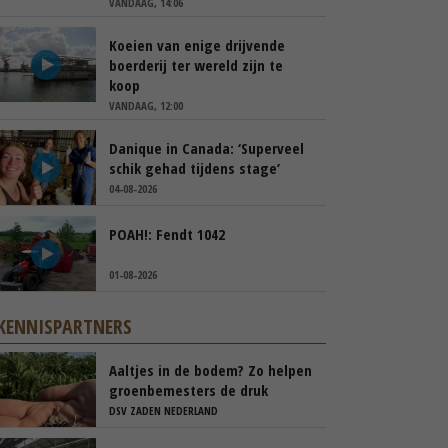
VANDAAG, 14:06
Koeien van enige drijvende
boerderij ter wereld zijn te
koop
VANDAAG, 12:00
Danique in Canada: ‘Superveel
schik gehad tijdens stage’
04-08-2026
POAH!: Fendt 1042
01-08-2026
KENNISPARTNERS
Aaltjes in de bodem? Zo helpen
groenbemesters de druk
natuurlijk verlagen
DSV ZADEN NEDERLAND