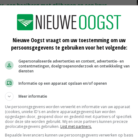
oer, een hooiberg met glijbanen en een knus
Nieuwe Oogst vraagt om uw toestemming om uw
gewoon' even?'
persoonsgegevens te gebruiken voor het volgende:
Gepersonaliseerde advertenties en content, advertentie- en
u erg van dieren. Ik zie het ook een beetje als hobby.
contentmetingen, doelgroepenonderzoek en ontwikkeling van
diensten
e – we hebben flink moeten investeren om het hier op de
n de meeste melk van Noord-Holland. Daar werk ik graag
Informatie op een apparaat opslaan en/of openen
Meer informatie
me naast de koeien en de kinderopvang hun derde tak
Uw persoonsgegevens worden verwerkt en informatie van uw apparaat
(cookies, unieke ID's en andere apparaatgegevens) kan worden
n wordt hier gefeest, gegeten en gedronken. Er kan
opgeslagen door, geopend door en gedeeld met 4 partners of specifiek
door deze site worden gebruikt. Wij en onze partners kunnen precieze
aanden stil. We kunnen er maar niet aan wennen.'
geolocatiegegevens gebruiken.
Lijst met partners.
Bepaalde leveranciers kunnen uw persoonsgegevens verwerken op basis