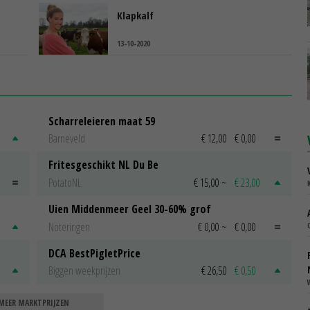
Klapkalf
13-10-2020
Scharreleieren maat 59
Barneveld
€ 12,00
€ 0,00
Fritesgeschikt NL Du Be
PotatoNL
€ 15,00
~
€ 23,00
Uien Middenmeer Geel 30-60% grof
Noteringen
€ 0,00
~
€ 0,00
DCA BestPigletPrice
Biggen weekprijzen
€ 26,50
€ 0,50
MEER MARKTPRIJZEN