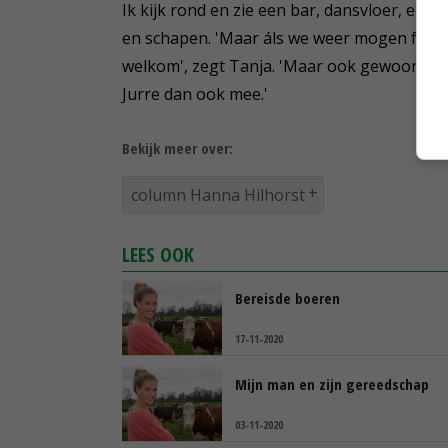
Ik kijk rond en zie een bar, dansvloer, ee
en schapen. 'Maar áls we weer mogen feesten
welkom', zegt Tanja. 'Maar ook gewoon voor
Jurre dan ook mee.'
Bekijk meer over:
column Hanna Hilhorst
LEES OOK
Bereisde boeren
17-11-2020
Mijn man en zijn gereedschap
03-11-2020