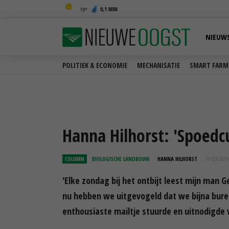
0,1 MM
19
NIEUW
POLITIEK & ECONOMIE
MECHANISATIE
SMART FARM
Hanna Hilhorst: 'Spoedc
COLUMN
BIOLOGISCHE LANDBOUW
HANNA HILHORST
24 NOV 2020
'Elke zondag bij het ontbijt leest mijn man G
nu hebben we uitgevogeld dat we bijna buren
enthousiaste mailtje stuurde en uitnodigde 