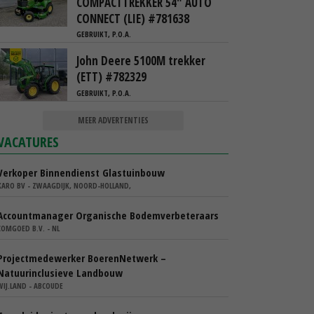
COMPACTTREKKER 54" AUTO
CONNECT (LIE) #781638
GEBRUIKT, P.O.A.
John Deere 5100M trekker
(ETT) #782329
GEBRUIKT, P.O.A.
MEER ADVERTENTIES
VACATURES
Verkoper Binnendienst Glastuinbouw
KARO BV - ZWAAGDIJK, NOORD-HOLLAND,
Accountmanager Organische Bodemverbeteraars
COMGOED B.V. - NL
Projectmedewerker BoerenNetwerk –
Natuurinclusieve Landbouw
WIJ.LAND - ABCOUDE