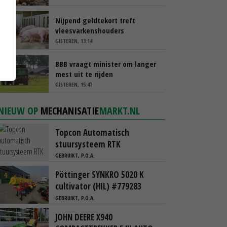
Nijpend geldtekort treft
vleesvarkenshouders
GISTEREN, 13:14
BBB vraagt minister om langer
mest uit te rijden
GISTEREN, 15:47
NIEUW OP
MECHANISATIE
MARKT.NL
Topcon Automatisch
stuursysteem RTK
GEBRUIKT, P.O.A.
Pöttinger SYNKRO 5020 K
cultivator (HIL) #779283
GEBRUIKT, P.O.A.
JOHN DEERE X940