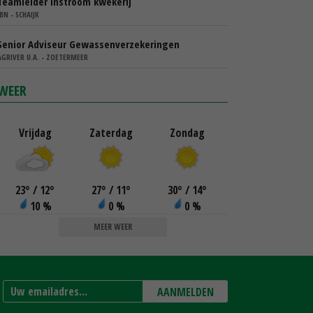
Teamleider instroom kwekerij
IBN - SCHAIJK
Senior Adviseur Gewassenverzekeringen
AGRIVER U.A. - ZOETERMEER
WEER
Vrijdag
Zaterdag
Zondag
23
°
/ 12
°
27
°
/ 11
°
30
°
/ 14
°
10 %
0 %
0 %
MEER WEER
AANMELDEN