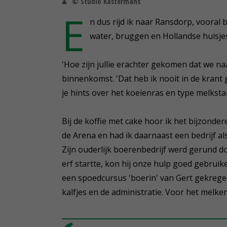
© Studio Kastermans
E
n dus rijd ik naar Ransdorp, vooral
water, bruggen en Hollandse huisje
'Hoe zijn jullie erachter gekomen dat we na
binnenkomst. 'Dat heb ik nooit in de krant g
je hints over het koeienras en type melkstal.
Bij de koffie met cake hoor ik het bijzonder
de Arena en had ik daarnaast een bedrijf a
Zijn ouderlijk boerenbedrijf werd gerund d
erf startte, kon hij onze hulp goed gebrui
een spoedcursus 'boerin' van Gert gekregen.
kalfjes en de administratie. Voor het melke