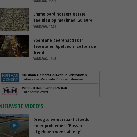
VANDAAG, 15:29
Emmeloord noteert eerste
zaaiuien op maximaal 20 euro
VANDAAG, 14:59
Spontane boerenacties in
Twente en Apeldoorn zetten de
trend
VANDAAG, 14:48
Huisman Gemert-Bouwen in Vertrouwen
Hallenbouw, Renovatie & Bouwmaterialen
Van oud dak naar nieuw dak
Dat energie levert.
NIEUWSTE VIDEO'S
Droogte veroorzaakt steeds
meer problemen: ‘Bassin
afgelopen week al leeg’