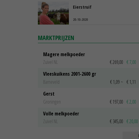
Eierstruif
20-10-2020
MARKTPRIJZEN
Magere melkpoeder
Zuivel NL
€ 269,00
€ 7,00
Vleeskuikens 2001-2600 gr
Barneveld
€ 1,09
~
€ 1,11
Gerst
Groningen
€ 197,00
€ 2,00
Volle melkpoeder
Zuivel NL
€ 345,00
€ 20,00