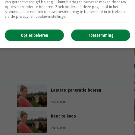
van gerechtvaardigd belang. U kunt hiertegen bezwaar maken door uw
n hooiberg met glijbanen en een knus hoekje met geiten
opties hieronder te beheren. Zoek onderaan deze pagina of in het
, wil ik het graag boeken', zeg ik oprecht. 'Je bent
sitemenu naar een link om uw toestemming te beheren of in te trekken
via de privacy- en cookie-instellingen.
 een kop koffie. Ilpendam is vlakbij. En neem boer
Opties beheren
Toestemming
Laatste generatie boeren
10-11-2020
Keet te koop
27-10-2020