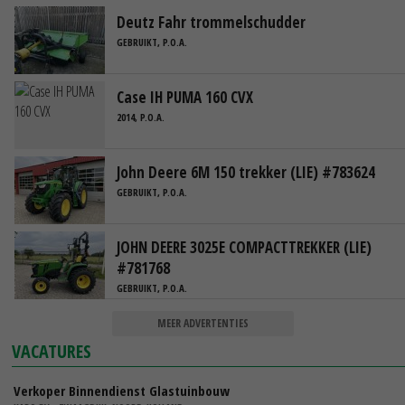
Deutz Fahr trommelschudder
GEBRUIKT, P.O.A.
Case IH PUMA 160 CVX
2014, P.O.A.
John Deere 6M 150 trekker (LIE) #783624
GEBRUIKT, P.O.A.
JOHN DEERE 3025E COMPACTTREKKER (LIE)
#781768
GEBRUIKT, P.O.A.
MEER ADVERTENTIES
VACATURES
Verkoper Binnendienst Glastuinbouw