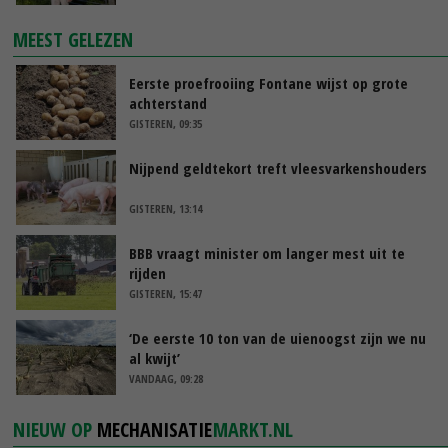
MEEST GELEZEN
Eerste proefrooiing Fontane wijst op grote
achterstand
GISTEREN, 09:35
Nijpend geldtekort treft vleesvarkenshouders
GISTEREN, 13:14
BBB vraagt minister om langer mest uit te
rijden
GISTEREN, 15:47
‘De eerste 10 ton van de uienoogst zijn we nu
al kwijt’
VANDAAG, 09:28
NIEUW OP
MECHANISATIE
MARKT.NL