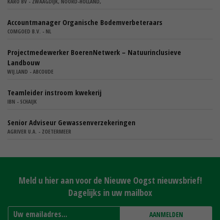
KARO BV - ZWAAGDIJK, NOORD-HOLLAND,
Accountmanager Organische Bodemverbeteraars
COMGOED B.V. - NL
Projectmedewerker BoerenNetwerk – Natuurinclusieve
Landbouw
WIJ.LAND - ABCOUDE
Teamleider instroom kwekerij
IBN - SCHAIJK
Senior Adviseur Gewassenverzekeringen
AGRIVER U.A. - ZOETERMEER
Meld u hier aan voor de Nieuwe Oogst nieuwsbrief!
Dagelijks in uw mailbox
AANMELDEN