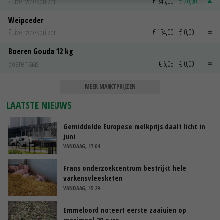
Zuivel weekprijzen
€ 345,00
€ 20,00
Weipoeder
Zuivel weekprijzen
€ 134,00
€ 0,00
Boeren Gouda 12 kg
Boerenkaas
€ 6,05
€ 0,00
MEER MARKTPRIJZEN
LAATSTE NIEUWS
Gemiddelde Europese melkprijs daalt licht in
juni
VANDAAG, 17:04
Frans onderzoekcentrum bestrijkt hele
varkensvleesketen
VANDAAG, 15:29
Emmeloord noteert eerste zaaiuien op
maximaal 20 euro