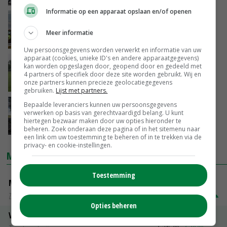
Informatie op een apparaat opslaan en/of openen
FDF kondigt nieuwe actie aan
Meer informatie
03-11-2020
Uw persoonsgegevens worden verwerkt en informatie van uw
apparaat (cookies, unieke ID's en andere apparaatgegevens)
Opkoop piekbelasters rond Natura 2000 van
kan worden opgeslagen door, geopend door en gedeeld met
start
4 partners of specifiek door deze site worden gebruikt. Wij en
onze partners kunnen precieze geolocatiegegevens
03-11-2020
gebruiken.
Lijst met partners.
Bepaalde leveranciers kunnen uw persoonsgegevens
Veel aanbod van ammoniak- en
verwerken op basis van gerechtvaardigd belang. U kunt
stikstofrechten
hiertegen bezwaar maken door uw opties hieronder te
03-11-2020
beheren. Zoek onderaan deze pagina of in het sitemenu naar
een link om uw toestemming te beheren of in te trekken via de
privacy- en cookie-instellingen.
MARKTPRIJZEN
Toestemming
Magere melkpoeder
Zuivel weekprijzen
€ 269,00
€ 7,00
Opties beheren
Volle melkpoeder