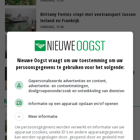
VANDAAG, 13:55
Brittany Ferries stopt met veetransport tussen
Ierland en Frankrijk
VANDAAG, 13:46
Waarschuwing moet
grondwateronttrekkingsverbod in Limburg
voorkomen
Nieuwe Oogst vraagt om uw toestemming om uw
VANDAAG, 13:37
persoonsgegevens te gebruiken voor het volgende:
Indonesisch staatsfonds investeert 2,5 miljard
dollar in vleesconcern JBS
Gepersonaliseerde advertenties en content,
VANDAAG, 13:26
advertentie- en contentmetingen,
doelgroepenonderzoek en ontwikkeling van diensten
NIEUWSTE VIDEO'S
Informatie op een apparaat opslaan en/of openen
POAH!: John Deere 7730
Meer informatie
Uw persoonsgegevens worden verwerkt en informatie van uw
08-08-2026
apparaat (cookies, unieke ID's en andere apparaatgegevens)
kan worden opgeslagen door, geopend door en gedeeld met