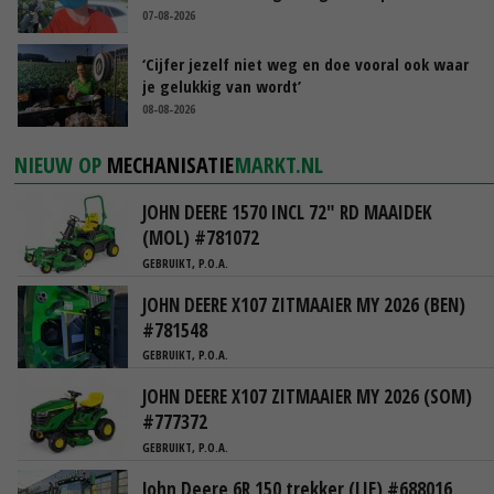
07-08-2026
‘Cijfer jezelf niet weg en doe vooral ook waar
je gelukkig van wordt’
08-08-2026
NIEUW OP
MECHANISATIE
MARKT.NL
JOHN DEERE 1570 INCL 72" RD MAAIDEK
(MOL) #781072
GEBRUIKT, P.O.A.
JOHN DEERE X107 ZITMAAIER MY 2026 (BEN)
#781548
GEBRUIKT, P.O.A.
JOHN DEERE X107 ZITMAAIER MY 2026 (SOM)
#777372
GEBRUIKT, P.O.A.
John Deere 6R 150 trekker (LIE) #688016