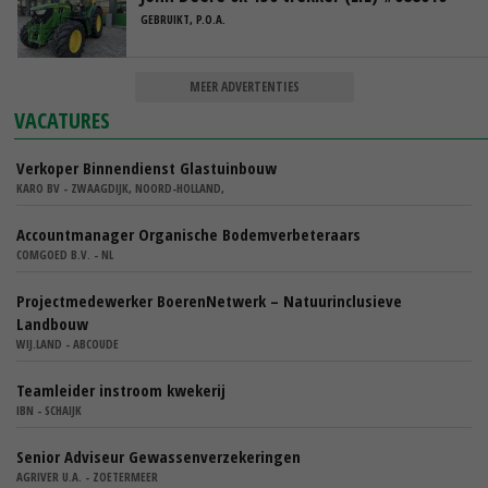
GEBRUIKT, P.O.A.
MEER ADVERTENTIES
VACATURES
Verkoper Binnendienst Glastuinbouw
KARO BV - ZWAAGDIJK, NOORD-HOLLAND,
Accountmanager Organische Bodemverbeteraars
COMGOED B.V. - NL
Projectmedewerker BoerenNetwerk – Natuurinclusieve
Landbouw
WIJ.LAND - ABCOUDE
Teamleider instroom kwekerij
IBN - SCHAIJK
Senior Adviseur Gewassenverzekeringen
AGRIVER U.A. - ZOETERMEER