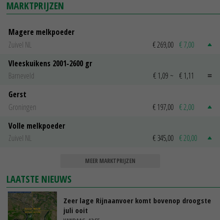
MARKTPRIJZEN
Magere melkpoeder
Zuivel NL
€ 269,00
€ 7,00
Vleeskuikens 2001-2600 gr
Barneveld
€ 1,09
~
€ 1,11
Gerst
Groningen
€ 197,00
€ 2,00
Volle melkpoeder
Zuivel NL
€ 345,00
€ 20,00
MEER MARKTPRIJZEN
LAATSTE NIEUWS
Zeer lage Rijnaanvoer komt bovenop droogste
juli ooit