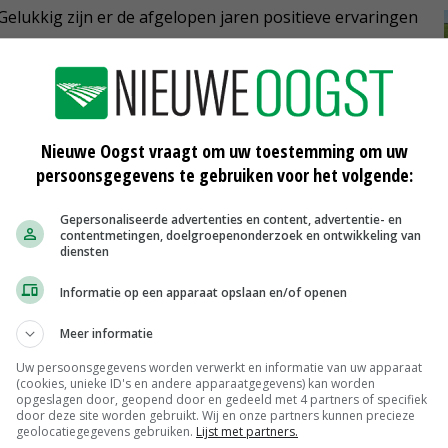
 Gelukkig zijn er de afgelopen jaren positieve ervaringen
ng, al dan niet in combinatie met
eve eggen en moderne schoffelmachines weten steeds
gen en de groei te bevorderen.
Nieuwe Oogst vraagt om uw toestemming om uw
persoonsgegevens te gebruiken voor het volgende:
Gepersonaliseerde advertenties en content, advertentie- en
contentmetingen, doelgroepenonderzoek en ontwikkeling van
diensten
Informatie op een apparaat opslaan en/of openen
l
Inzet mechanisatie bepalend voor
opbrengst cichorei
Meer informatie
09-09-2020
Uw persoonsgegevens worden verwerkt en informatie van uw apparaat
(cookies, unieke ID's en andere apparaatgegevens) kan worden
Aantasting cichorei door
opgeslagen door, geopend door en gedeeld met 4 partners of specifiek
d
witlofmineervlieg
door deze site worden gebruikt. Wij en onze partners kunnen precieze
geolocatiegegevens gebruiken.
Lijst met partners.
07-07-2020