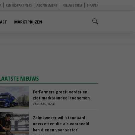
P
KENNISPARTNERS
ABONNEMENT
NIEUWSBRIEF
E-PAPER
AST
MARKTPRIJZEN
LAATSTE NIEUWS
ForFarmers groeit verder en
ziet marktaandeel toenemen
VANDAAG, 07:43
Zalmkweker wil ‘standaard
neerzetten die als voorbeeld
kan dienen voor sector’