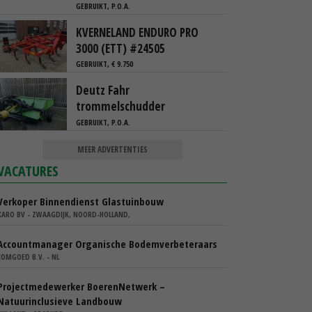
GEBRUIKT, P.O.A.
KVERNELAND ENDURO PRO
3000 (ETT) #24505
GEBRUIKT, € 9.750
Deutz Fahr
trommelschudder
GEBRUIKT, P.O.A.
MEER ADVERTENTIES
VACATURES
Verkoper Binnendienst Glastuinbouw
KARO BV - ZWAAGDIJK, NOORD-HOLLAND,
Accountmanager Organische Bodemverbeteraars
COMGOED B.V. - NL
Projectmedewerker BoerenNetwerk –
Natuurinclusieve Landbouw