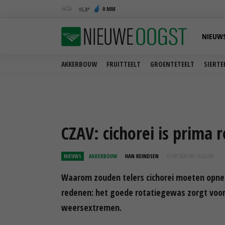
0 MM
15,8
NIEUW
AKKERBOUW
FRUITTEELT
GROENTETEELT
SIERTE
CZAV: cichorei is prima
NIEUWS
AKKERBOUW
HAN REINDSEN
15 OKT 2020 OM 14:02
UUR
Waarom zouden telers cichorei moeten opne
redenen: het goede rotatiegewas zorgt voo
weersextremen.