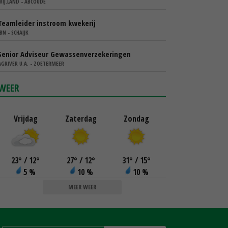
WIJ.LAND - ABCOUDE
Teamleider instroom kwekerij
IBN - SCHAIJK
Senior Adviseur Gewassenverzekeringen
AGRIVER U.A. - ZOETERMEER
WEER
Vrijdag
Zaterdag
Zondag
23
°
/ 12
°
27
°
/ 12
°
31
°
/ 15
°
5 %
10 %
10 %
MEER WEER