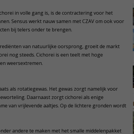
horei in volle gang is, is de contractering voor het
onnen. Sensus werkt nauw samen met CZAV om ook voor
ten bij telers onder te brengen.
ediënten van natuurlijke oorsprong, groeit de markt
rei nog steeds. Cichorei is een teelt met hoge
gen weersextremen.
aats als rotatiegewas. Het gewas zorgt namelijk voor
worteling. Daarnaast zorgt cichorei als enige
e van vrijlevende aaltjes. Op de lichtere gronden wordt
t onder andere te maken met het smalle middelenpakket