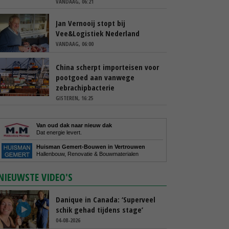
VANDAAG, 06:21
Jan Vernooij stopt bij
Vee&Logistiek Nederland
VANDAAG, 06:00
China scherpt importeisen voor
pootgoed aan vanwege
zebrachipbacterie
GISTEREN, 16:25
Van oud dak naar nieuw dak
Dat energie levert.
Huisman Gemert-Bouwen in Vertrouwen
Hallenbouw, Renovatie & Bouwmaterialen
NIEUWSTE VIDEO'S
Danique in Canada: ‘Superveel
schik gehad tijdens stage’
04-08-2026