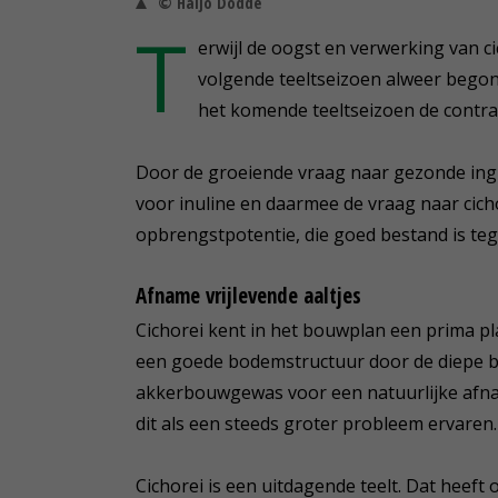
© Haijo Dodde
T
erwijl de oogst en verwerking van cic
volgende teeltseizoen alweer beg
het komende teeltseizoen de contrac
Door de groeiende vraag naar gezonde ingr
voor inuline en daarmee de vraag naar cicho
opbrengstpotentie, die goed bestand is te
Afname vrijlevende aaltjes
Cichorei kent in het bouwplan een prima pl
een goede bodemstructuur door de diepe be
akkerbouwgewas voor een natuurlijke afnam
dit als een steeds groter probleem ervaren.
Cichorei is een uitdagende teelt. Dat heef