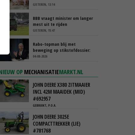
GISTEREN, 13:14
BBB vraagt minister om langer
mest uit te rijden
GISTEREN, 15:47
Rabo-topman blij met
beweging op stikstofdossier:
‘Verdienmodel van boeren blijft
04-08-2026
cruciaal’
NIEUW OP
MECHANISATIE
MARKT.NL
JOHN DEERE X380 ZITMAAIER
INCL 42M MAAIDEK (MID)
#692957
GEBRUIKT, P.O.A.
JOHN DEERE 3025E
COMPACTTREKKER (LIE)
#781768