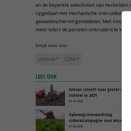
en de beperkte selectiviteit van herbiciden.
opgedaan met mechanische onkruidbeheersi
gewasbeschermingsmiddelen. Met innovati
meer telers de percelen onkruidvrij te krij
Bekijk meer over:
cichorei
CZAV
LEES OOK
Sensus streeft naar groter areaa
cichorei in 2021
05-10-2020
Opbrengstverwachting
cichoreicampagne zeer wisselen
27-08-2020