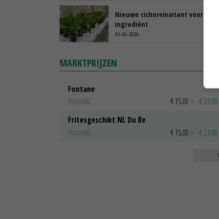
Nieuwe cichoreivariant voor extr
ingrediënt
03-06-2020
MARKTPRIJZEN
Fontane
PotatoNL
€ 15,00
~
€ 23,00
Fritesgeschikt NL Du Be
PotatoNL
€ 15,00
~
€ 23,00