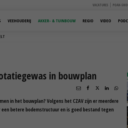
VACATURES
POAH-SHO
S
VEEHOUDERIJ
AKKER- & TUINBOUW
REGIO
VIDEO
PODC
ELT
 rotatiegewas in bouwplan
men in het bouwplan? Volgens het CZAV zijn er meerdere
r een betere bodemstructuur en is goed bestand tegen