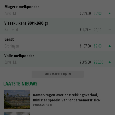
Magere melkpoeder
Zuivel NL
€ 269,00
€ 7,00
Vleeskuikens 2001-2600 gr
Barneveld
€ 1,09
~
€ 1,11
Gerst
Groningen
€ 197,00
€ 2,00
Volle melkpoeder
Zuivel NL
€ 345,00
€ 20,00
MEER MARKTPRIJZEN
LAATSTE NIEUWS
Kamervragen over onttrekkingsverbod,
minister spreekt van ‘ondernemersrisico’
VANDAAG, 16:27