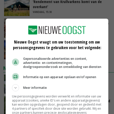
‘Rendement van Krullvarkens komt van de
overkant’
VANDAAG, 15:30
Oorlogen en El Niño stuwen voedselprijzen op
VANDAAG, 15:04
Nieuwe Oogst vraagt om uw toestemming om uw
Nettowinst Royal A-ware onder druk ondanks
persoonsgegevens te gebruiken voor het volgende:
hogere omzet
VANDAAG, 14:35
Gepersonaliseerde advertenties en content,
advertentie- en contentmetingen,
doelgroepenonderzoek en ontwikkeling van diensten
NIEUWSTE VIDEO'S
Informatie op een apparaat opslaan en/of openen
Oekraïne-vlogger Kees Huizinga: ‘Bezoek van
de ambassade mag zelf groente plukken’
Meer informatie
VANDAAG, 12:00
Uw persoonsgegevens worden verwerkt en informatie van uw
apparaat (cookies, unieke ID's en andere apparaatgegevens)
Limburgse mais van Frijns doet het verrassend
kan worden opgeslagen door, geopend door en gedeeld met
goed
4 partners of specifiek door deze site worden gebruikt. Wij en
VANDAAG, 10:00
onze partners kunnen precieze geolocatiegegevens