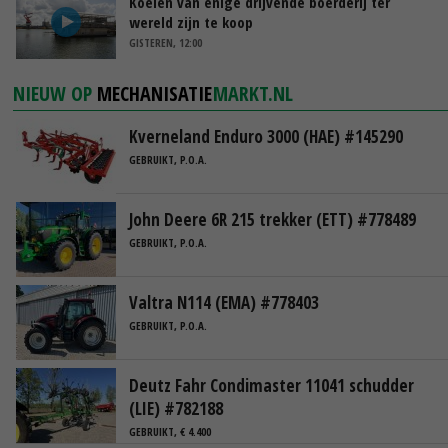
Koeien van enige drijvende boerderij ter
wereld zijn te koop
GISTEREN, 12:00
NIEUW OP
MECHANISATIE
MARKT.NL
Kverneland Enduro 3000 (HAE) #145290
GEBRUIKT, P.O.A.
John Deere 6R 215 trekker (ETT) #778489
GEBRUIKT, P.O.A.
Valtra N114 (EMA) #778403
GEBRUIKT, P.O.A.
Deutz Fahr Condimaster 11041 schudder
(LIE) #782188
GEBRUIKT, € 4.400