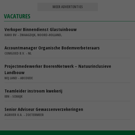
MEER ADVERTENTIES
VACATURES
Verkoper Binnendienst Glastuinbouw
KARO BV - ZWAAGDIJK, NOORD-HOLLAND,
Accountmanager Organische Bodemverbeteraars
COMGOED B.V. - NL
Projectmedewerker BoerenNetwerk – Natuurinclusieve
Landbouw
WIJ.LAND - ABCOUDE
Teamleider instroom kwekerij
IBN - SCHAIJK
Senior Adviseur Gewassenverzekeringen
AGRIVER U.A. - ZOETERMEER