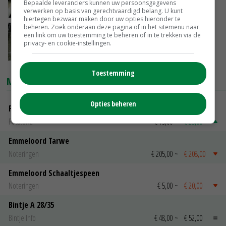
Bepaalde leveranciers kunnen uw persoonsgegevens
07-11-2018
verwerken op basis van gerechtvaardigd belang. U kunt
hiertegen bezwaar maken door uw opties hieronder te
beheren. Zoek onderaan deze pagina of in het sitemenu naar
Fruitcampagne moet kinderen aan appel en
een link om uw toestemming te beheren of in te trekken via de
peer krijgen
privacy- en cookie-instellingen.
31-10-2018
Toestemming
MARKTPRIJZEN
Opties beheren
Fritesgeschikt NL Du Be
PotatoNL
€ 15,00
~
€ 23,00
Emmeloord Tarwe
Noteringen
€ 205,00
~
€ 208,00
Emmeloord Schaaltjespeen
Noteringen
€ 5,00
~
€ 20,00
Bintje A 28/35
Bintje Info
€ 48,00
~
€ 52,00