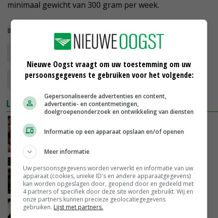
minimaal gewicht van 300 gram per week.
Bekijk meer over:
schoolfruit
groente- en fruitconsumptie
Nieuwe Oogst vraagt om uw toestemming om uw
persoonsgegevens te gebruiken voor het volgende:
Europese Unie
coronavirus
Gepersonaliseerde advertenties en content,
LEES OOK
advertentie- en contentmetingen,
doelgroepenonderzoek en ontwikkeling van diensten
520.000 leerlingen krijgen fruit, maar ook
Informatie op een apparaat opslaan en/of openen
groenten op school
18-11-2019
Meer informatie
Nationaal Schoolontbijt op de boerderij
Uw persoonsgegevens worden verwerkt en informatie van uw
apparaat (cookies, unieke ID's en andere apparaatgegevens)
kan worden opgeslagen door, geopend door en gedeeld met
08-11-2018
4 partners of specifiek door deze site worden gebruikt. Wij en
onze partners kunnen precieze geolocatiegegevens
Schoolmelkprogramma beoordeeld met een
gebruiken.
Lijst met partners.
7,2