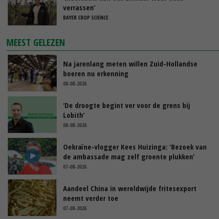
verrassen’
BAYER CROP SCIENCE
MEEST GELEZEN
Na jarenlang meten willen Zuid-Hollandse
boeren nu erkenning
08-08-2026
‘De droogte begint ver voor de grens bij
Lobith’
08-08-2026
Oekraïne-vlogger Kees Huizinga: ‘Bezoek van
de ambassade mag zelf groente plukken’
07-08-2026
Aandeel China in wereldwijde fritesexport
neemt verder toe
07-08-2026