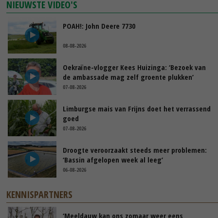
NIEUWSTE VIDEO'S
POAH!: John Deere 7730
08-08-2026
Oekraïne-vlogger Kees Huizinga: ‘Bezoek van
de ambassade mag zelf groente plukken’
07-08-2026
Limburgse mais van Frijns doet het verrassend
goed
07-08-2026
Droogte veroorzaakt steeds meer problemen:
‘Bassin afgelopen week al leeg’
06-08-2026
KENNISPARTNERS
‘Meeldauw kan ons zomaar weer eens