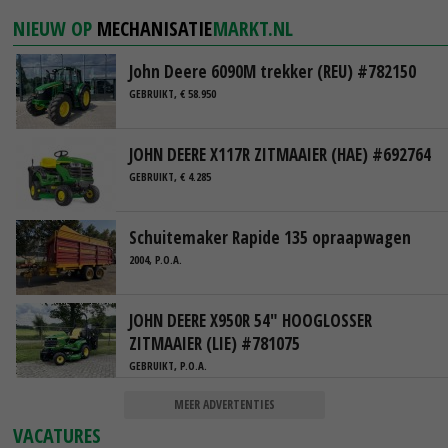
NIEUW OP
MECHANISATIE
MARKT.NL
John Deere 6090M trekker (REU) #782150
GEBRUIKT, € 58.950
JOHN DEERE X117R ZITMAAIER (HAE) #692764
GEBRUIKT, € 4.285
Schuitemaker Rapide 135 opraapwagen
2004, P.O.A.
JOHN DEERE X950R 54" HOOGLOSSER
ZITMAAIER (LIE) #781075
GEBRUIKT, P.O.A.
MEER ADVERTENTIES
VACATURES