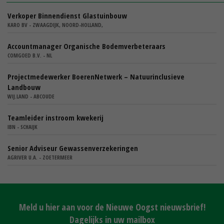
Verkoper Binnendienst Glastuinbouw
KARO BV - ZWAAGDIJK, NOORD-HOLLAND,
Accountmanager Organische Bodemverbeteraars
COMGOED B.V. - NL
Projectmedewerker BoerenNetwerk – Natuurinclusieve
Landbouw
WIJ.LAND - ABCOUDE
Teamleider instroom kwekerij
IBN - SCHAIJK
Senior Adviseur Gewassenverzekeringen
AGRIVER U.A. - ZOETERMEER
Meld u hier aan voor de Nieuwe Oogst nieuwsbrief!
Dagelijks in uw mailbox