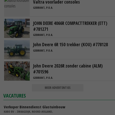
Valtra voorlader consoles
GEBRUIKT, P.O.A.
JOHN DEERE 4066R COMPACTTREKKER (ETT)
#781271
GEBRUIKT, P.O.A.
John Deere 6R 150 trekker (KOU) #778128
GEBRUIKT, P.O.A.
John Deere 2026R zonder cabine (ALM)
#701596
GEBRUIKT, P.O.A.
MEER ADVERTENTIES
VACATURES
Verkoper Binnendienst Glastuinbouw
KARO BV - ZWAAGDIJK, NOORD-HOLLAND,