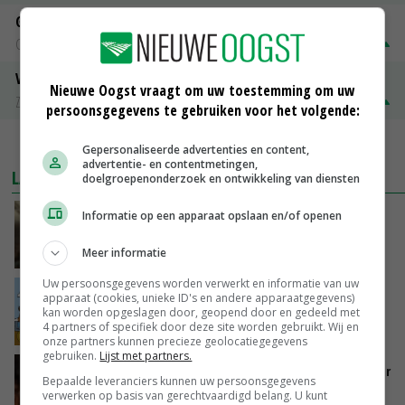
Gerst
Groningen
€ 197,00
€ 2,00
Volle melkpoeder
Nieuwe Oogst vraagt om uw toestemming om uw
Zuivel NL
€ 345,00
€ 20,00
persoonsgegevens te gebruiken voor het volgende:
MEER MARKTPRIJZEN
Gepersonaliseerde advertenties en content,
advertentie- en contentmetingen,
LAATSTE NIEUWS
doelgroepenonderzoek en ontwikkeling van diensten
Informatie op een apparaat opslaan en/of openen
‘Samenwerking A-ware en Amalthea gaat
zorgen voor meer balans’
Meer informatie
GISTEREN, 16:01
Uw persoonsgegevens worden verwerkt en informatie van uw
Internationale vraag naar geitenzuivel blijft
apparaat (cookies, unieke ID's en andere apparaatgegevens)
groot: Nederland in Europese top
kan worden opgeslagen door, geopend door en gedeeld met
4 partners of specifiek door deze site worden gebruikt. Wij en
GISTEREN, 15:33
onze partners kunnen precieze geolocatiegegevens
gebruiken.
Lijst met partners.
Vlaamse varkensstapel krimpt, pluimveesector
Bepaalde leveranciers kunnen uw persoonsgegevens
groeit door schaalvergroting
verwerken op basis van gerechtvaardigd belang. U kunt