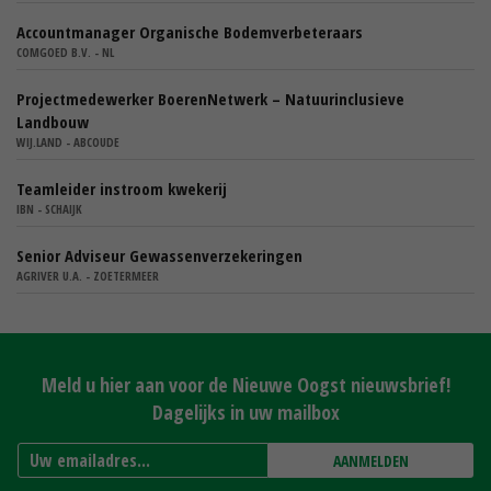
Accountmanager Organische Bodemverbeteraars
COMGOED B.V. - NL
Projectmedewerker BoerenNetwerk – Natuurinclusieve
Landbouw
WIJ.LAND - ABCOUDE
Teamleider instroom kwekerij
IBN - SCHAIJK
Senior Adviseur Gewassenverzekeringen
AGRIVER U.A. - ZOETERMEER
Meld u hier aan voor de Nieuwe Oogst nieuwsbrief!
Dagelijks in uw mailbox
AANMELDEN