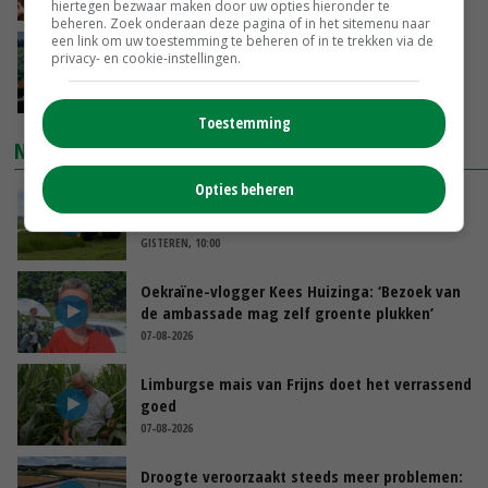
GISTEREN, 15:20
hiertegen bezwaar maken door uw opties hieronder te
beheren. Zoek onderaan deze pagina of in het sitemenu naar
een link om uw toestemming te beheren of in te trekken via de
‘Cijfer jezelf niet weg en doe vooral ook waar
privacy- en cookie-instellingen.
je gelukkig van wordt’
GISTEREN, 13:31
Toestemming
NIEUWSTE VIDEO'S
Opties beheren
POAH!: John Deere 7730
GISTEREN, 10:00
Oekraïne-vlogger Kees Huizinga: ‘Bezoek van
de ambassade mag zelf groente plukken’
07-08-2026
Limburgse mais van Frijns doet het verrassend
goed
07-08-2026
Droogte veroorzaakt steeds meer problemen: