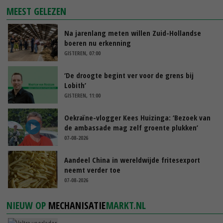
MEEST GELEZEN
Na jarenlang meten willen Zuid-Hollandse
boeren nu erkenning
GISTEREN, 07:00
‘De droogte begint ver voor de grens bij
Lobith’
GISTEREN, 11:00
Oekraïne-vlogger Kees Huizinga: ‘Bezoek van
de ambassade mag zelf groente plukken’
07-08-2026
Aandeel China in wereldwijde fritesexport
neemt verder toe
07-08-2026
NIEUW OP
MECHANISATIE
MARKT.NL