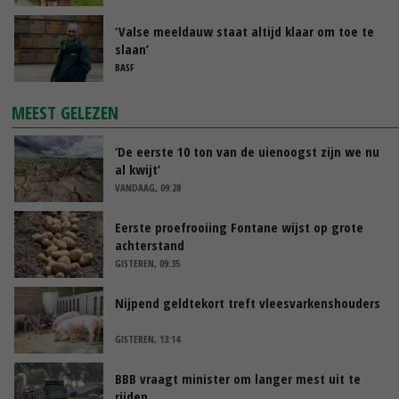
‘Valse meeldauw staat altijd klaar om toe te
slaan’
BASF
MEEST GELEZEN
‘De eerste 10 ton van de uienoogst zijn we nu
al kwijt’
VANDAAG, 09:28
Eerste proefrooiing Fontane wijst op grote
achterstand
GISTEREN, 09:35
Nijpend geldtekort treft vleesvarkenshouders
GISTEREN, 13:14
BBB vraagt minister om langer mest uit te
rijden