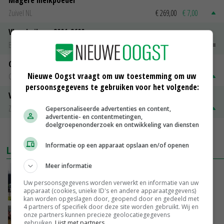
Magere melkpoeder
Zuivel NL
€ 269,00
€ 7,00
Vleeskuikens 2001-2600 gr
Barneveld
€ 1,09
~
€ 1,11
Gerst
Nieuwe Oogst vraagt om uw toestemming om uw
Groningen
€ 197,00
€ 2,00
persoonsgegevens te gebruiken voor het volgende:
Volle melkpoeder
Zuivel NL
€ 345,00
€ 20,00
Gepersonaliseerde advertenties en content,
advertentie- en contentmetingen,
doelgroepenonderzoek en ontwikkeling van diensten
MEER MARKTPRIJZEN
Informatie op een apparaat opslaan en/of openen
LAATSTE NIEUWS
Meer informatie
Gemiddelde Europese melkprijs daalt licht in
juni
Uw persoonsgegevens worden verwerkt en informatie van uw
apparaat (cookies, unieke ID's en andere apparaatgegevens)
VANDAAG, 17:04
kan worden opgeslagen door, geopend door en gedeeld met
4 partners of specifiek door deze site worden gebruikt. Wij en
Frans onderzoekcentrum bestrijkt hele
onze partners kunnen precieze geolocatiegegevens
gebruiken.
Lijst met partners.