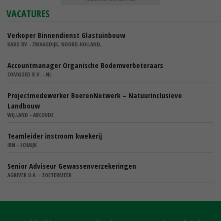
VACATURES
Verkoper Binnendienst Glastuinbouw
KARO BV - ZWAAGDIJK, NOORD-HOLLAND,
Accountmanager Organische Bodemverbeteraars
COMGOED B.V. - NL
Projectmedewerker BoerenNetwerk – Natuurinclusieve
Landbouw
WIJ.LAND - ABCOUDE
Teamleider instroom kwekerij
IBN - SCHAIJK
Senior Adviseur Gewassenverzekeringen
AGRIVER U.A. - ZOETERMEER