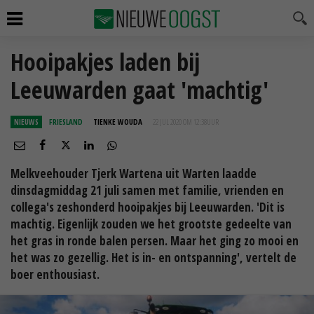
Hooipakjes laden bij
Leeuwarden gaat 'machtig'
NIEUWS
FRIESLAND
TIENKE WOUDA
22 JUL 2020 OM 12:38
UUR
Melkveehouder Tjerk Wartena uit Warten laadde
dinsdagmiddag 21 juli samen met familie, vrienden en
collega's zeshonderd hooipakjes bij Leeuwarden. 'Dit is
machtig. Eigenlijk zouden we het grootste gedeelte van
het gras in ronde balen persen. Maar het ging zo mooi en
het was zo gezellig. Het is in- en ontspanning', vertelt de
boer enthousiast.