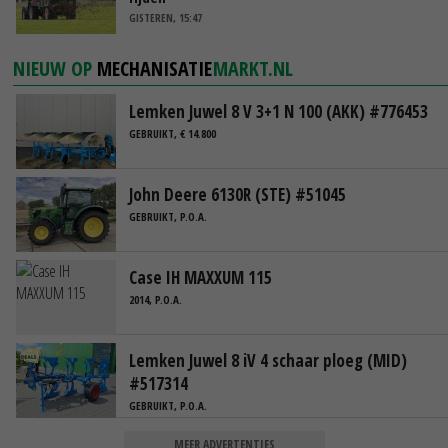
GISTEREN, 15:47
NIEUW OP
MECHANISATIE
MARKT.NL
Lemken Juwel 8 V 3+1 N 100 (AKK) #776453
GEBRUIKT, € 14.800
John Deere 6130R (STE) #51045
GEBRUIKT, P.O.A.
Case IH MAXXUM 115
2014, P.O.A.
Lemken Juwel 8 iV 4 schaar ploeg (MID)
#517314
GEBRUIKT, P.O.A.
MEER ADVERTENTIES