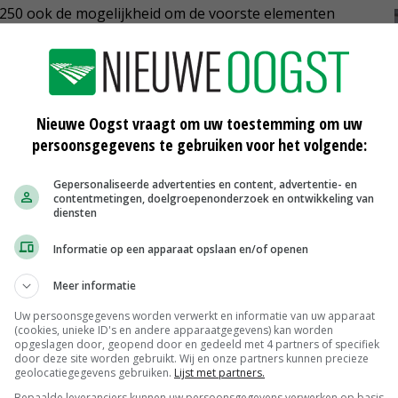
1250 ook de mogelijkheid om de voorste elementen
t name ideaal voor het exacte heffen en neerlaten op
Nieuwe Oogst vraagt om uw toestemming om uw
persoonsgegevens te gebruiken voor het volgende:
Gepersonaliseerde advertenties en content, advertentie- en
contentmetingen, doelgroepenonderzoek en ontwikkeling van
diensten
Nieuwe functionaliteit Krone
Informatie op een apparaat opslaan en/of openen
analyseert bewerkt perceel
04-03-2020
Meer informatie
Uw persoonsgegevens worden verwerkt en informatie van uw apparaat
ogen
Omzet landbouwdivisie Krone stijgt
(cookies, unieke ID's en andere apparaatgegevens) kan worden
bijna 9 procent
opgeslagen door, geopend door en gedeeld met 4 partners of specifiek
23-12-2019
door deze site worden gebruikt. Wij en onze partners kunnen precieze
geolocatiegegevens gebruiken.
Lijst met partners.
Nieuwe zwadbanden voor Krone-
Bepaalde leveranciers kunnen uw persoonsgegevens verwerken op basis