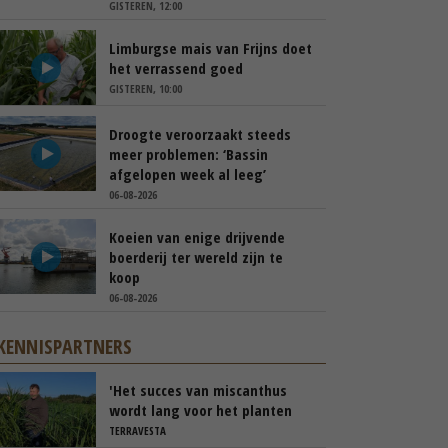
GISTEREN, 12:00
Limburgse mais van Frijns doet
het verrassend goed
GISTEREN, 10:00
Droogte veroorzaakt steeds
meer problemen: ‘Bassin
afgelopen week al leeg’
06-08-2026
Koeien van enige drijvende
boerderij ter wereld zijn te
koop
06-08-2026
KENNISPARTNERS
'Het succes van miscanthus
wordt lang voor het planten
beslist'
TERRAVESTA