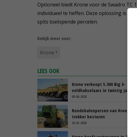
Optioneel biedt Krone voor de Swadro TC 
individueel te heffen. Deze oplossing is me
spits toelopende percelen.
Bekijk meer over:
Krone
LEES OOK
Krone verkoopt 5.300 Big X-
veldhakselaars in twintig jaar
09-06-2020
Rondebalenpersen van Krone m
trekker besturen
25-01-2020
Krone heeft vertrouwen in 2019