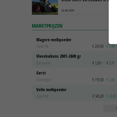
26-08-2019
MARKTPRIJZEN
Magere melkpoeder
Zuivel NL
€ 269,00
€ 7,00
Vleeskuikens 2001-2600 gr
Barneveld
€ 1,09
~
€ 1,11
Gerst
Groningen
€ 197,00
€ 2,00
Volle melkpoeder
Zuivel NL
€ 345,00
€ 20,00