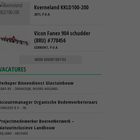
Kverneland KKLD100-200
2011, P.O.A.
Vicon Fanex 904 schudder
(BRU) #778456
GEBRUIKT, P.O.A.
MEER ADVERTENTIES
VACATURES
Verkoper Binnendienst Glastuinbouw
KARO BV - ZWAAGDIJK, NOORD-HOLLAND,
Accountmanager Organische Bodemverbeteraars
COMGOED B.V. - NL
Projectmedewerker BoerenNetwerk –
Natuurinclusieve Landbouw
WIJ.LAND - ABCOUDE