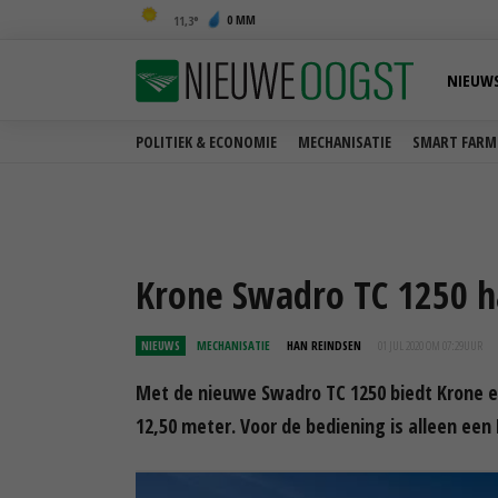
0 MM
11,3
NIEUW
POLITIEK & ECONOMIE
MECHANISATIE
SMART FARM
Krone Swadro TC 1250 h
NIEUWS
MECHANISATIE
HAN REINDSEN
01 JUL 2020 OM 07:29
UUR
Met de nieuwe Swadro TC 1250 biedt Krone 
12,50 meter. Voor de bediening is alleen een