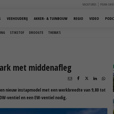
VACATURES
POAH-SHO
S
VEEHOUDERIJ
AKKER- & TUINBOUW
REGIO
VIDEO
PODC
ING
STIKSTOF
DROOGTE
THEMA'S
ark met middenafleg
een nieuw instapmodel met een werkbreedte van 9,80 tot
 DW-ventiel en een EW-ventiel nodig.