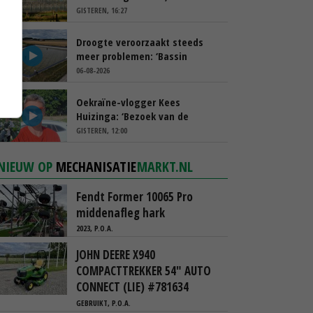
spreekt van ‘ondernemersrisico’
GISTEREN, 16:27
Droogte veroorzaakt steeds
meer problemen: ‘Bassin
afgelopen week al leeg’
06-08-2026
Oekraïne-vlogger Kees
Huizinga: ‘Bezoek van de
ambassade mag zelf groente
GISTEREN, 12:00
plukken’
NIEUW OP
MECHANISATIE
MARKT.NL
Fendt Former 10065 Pro
middenafleg hark
2023, P.O.A.
JOHN DEERE X940
COMPACTTREKKER 54" AUTO
CONNECT (LIE) #781634
GEBRUIKT, P.O.A.