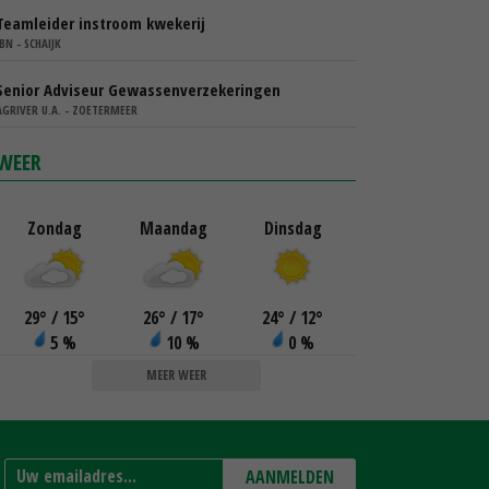
Teamleider instroom kwekerij
IBN - SCHAIJK
Senior Adviseur Gewassenverzekeringen
AGRIVER U.A. - ZOETERMEER
WEER
Zondag
Maandag
Dinsdag
29
°
/ 15
°
26
°
/ 17
°
24
°
/ 12
°
5 %
10 %
0 %
MEER WEER
AANMELDEN