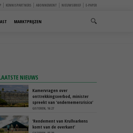
P
KENNISPARTNERS
ABONNEMENT
NIEUWSBRIEF
E-PAPER
AST
MARKTPRIJZEN
LAATSTE NIEUWS
Kamervragen over
onttrekkingsverbod, minister
spreekt van ‘ondernemersrisico’
GISTEREN, 16:27
‘Rendement van Krullvarkens
komt van de overkant’
GISTEREN, 15:30