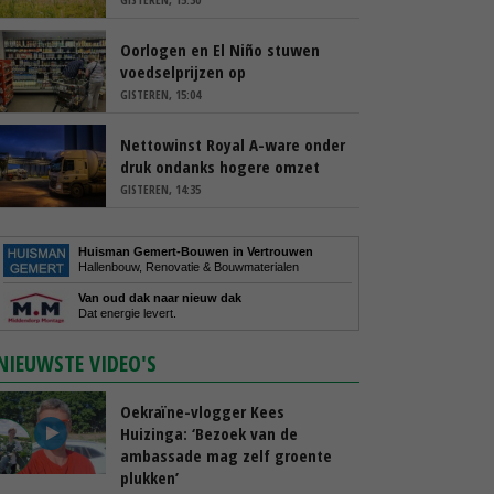
Oorlogen en El Niño stuwen
voedselprijzen op
GISTEREN, 15:04
Nettowinst Royal A-ware onder
druk ondanks hogere omzet
GISTEREN, 14:35
Huisman Gemert-Bouwen in Vertrouwen
Hallenbouw, Renovatie & Bouwmaterialen
Van oud dak naar nieuw dak
Dat energie levert.
NIEUWSTE VIDEO'S
Oekraïne-vlogger Kees
Huizinga: ‘Bezoek van de
ambassade mag zelf groente
plukken’