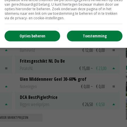
van gerechtvaardigd belang. U kunt hiertegen bezwaar maken door uw
triplemaaiers
opties hieronder te beheren. Zoek onderaan deze pagina of in het
17-04-2019
sitemenu naar een link om uw toestemming te beheren of in te trekken
via de privacy- en cookie-instellingen.
Opties beheren
Toestemming
Scharreleieren maat 59
Barneveld
€ 12,00
€ 0,00
Fritesgeschikt NL Du Be
PotatoNL
€ 15,00
~
€ 23,00
Uien Middenmeer Geel 30-60% grof
Noteringen
€ 0,00
~
€ 0,00
DCA BestPigletPrice
Biggen weekprijzen
€ 26,50
€ 0,50
MEER MARKTPRIJZEN